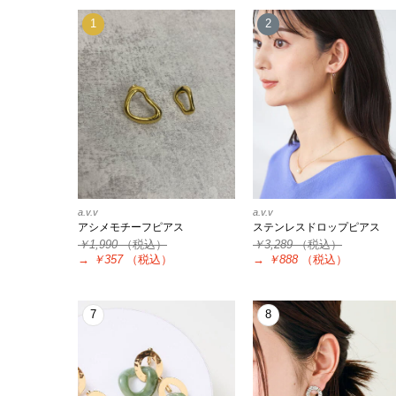
1
2
a.v.v
a.v.v
アシメモチーフピアス
ステンレスドロップピアス
￥1,990
（税込）
￥3,289
（税込）
→
￥357
（税込）
→
￥888
（税込）
7
8