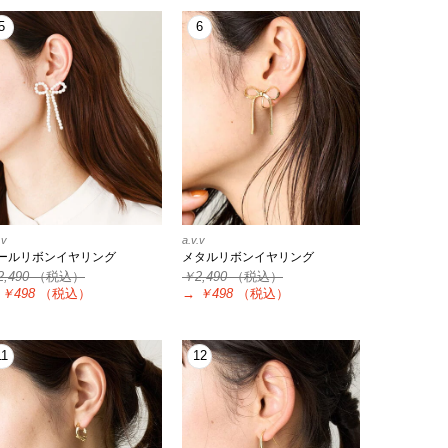
5
6
.v
a.v.v
ールリボンイヤリング
メタルリボンイヤリング
2,490
（税込）
￥2,490
（税込）
￥498
（税込）
→
￥498
（税込）
11
12