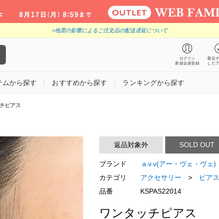
>地震の影響によるご注文品の配送遅延について
ログイン
最近
新規会員登録
した
テムから探す
おすすめから探す
ランキングから探す
チピアス
返品対象外
SOLD OUT
ブランド
a.v.v(アー・ヴェ・ヴェ)
カテゴリ
アクセサリー
>
ピア
品番
KSPAS22014
ワンタッチピアス