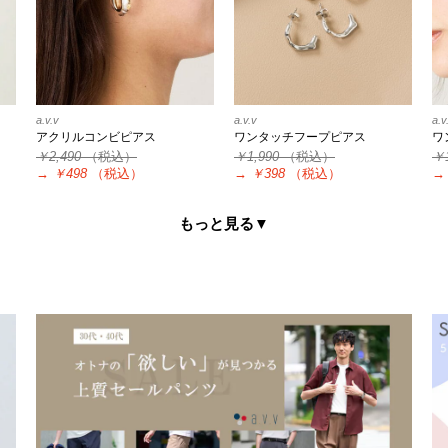
a.v.v
a.v.v
a.v
アクリルコンビピアス
ワンタッチフープピアス
ワ
￥2,490
（税込）
￥1,990
（税込）
￥
→
￥498
（税込）
→
￥398
（税込）
→
もっと見る▼