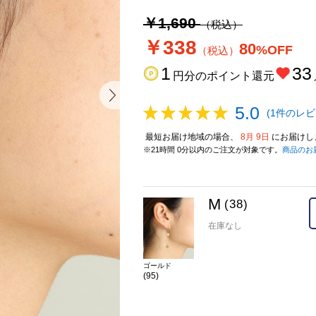
￥1,690
（税込）
￥338
80
%OFF
（税込）
1
33
円分のポイント還元
5.0
(1件のレビ
最短お届け地域の場合、
8月 9日
にお届けし
※21時間 0分以内のご注文が対象です。
商品のお
M
(38)
在庫なし
ゴールド
(95)