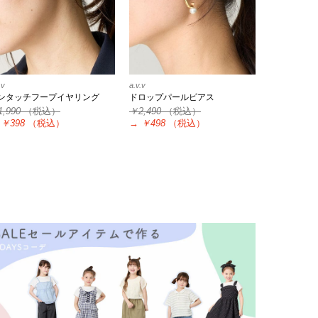
.v
a.v.v
ンタッチフープイヤリング
ドロップパールピアス
1,990
（税込）
￥2,490
（税込）
￥398
（税込）
→
￥498
（税込）