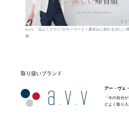
a.v.v
"品よくラクに"がキーワード！夏休みに頼れる涼しい
服
取り扱いブランド
アー・ヴェ
「今の自分が
どよく取り入