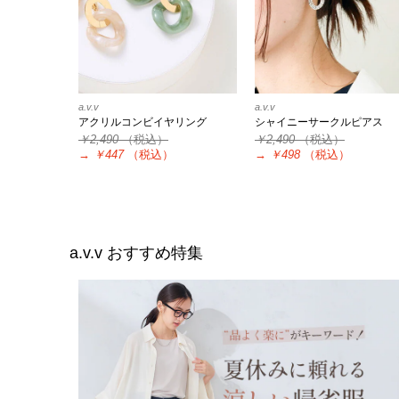
a.v.v
a.v.v
アクリルコンビイヤリング
シャイニーサークルピアス
￥2,490
（税込）
￥2,490
（税込）
→
￥447
（税込）
→
￥498
（税込）
a.v.v
おすすめ特集