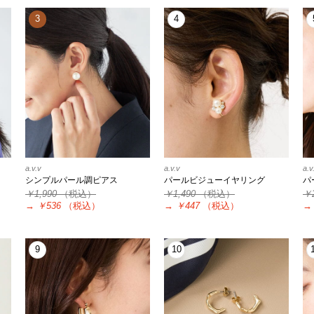
3
4
a.v.v
a.v.v
a.v
シンプルパール調ピアス
パールビジューイヤリング
パ
￥1,990
（税込）
￥1,490
（税込）
￥
→
￥536
（税込）
→
￥447
（税込）
→
9
10