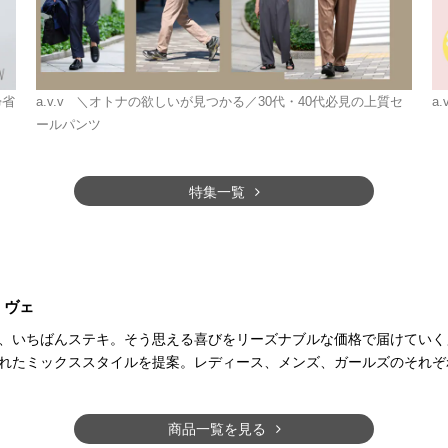
帰省
a.v.v
＼オトナの欲しいが見つかる／30代・40代必見の上質セ
a.
ールパンツ
特集一覧
・ヴェ
、いちばんステキ。そう思える喜びをリーズナブルな価格で届けていく
れたミックススタイルを提案。レディース、メンズ、ガールズのそれぞ
商品一覧を見る