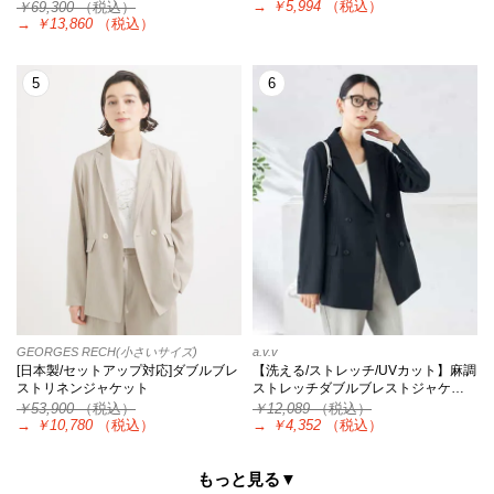
→
￥5,994
（税込）
￥69,300
（税込）
→
￥13,860
（税込）
5
6
GEORGES RECH(小さいサイズ)
a.v.v
[日本製/セットアップ対応]ダブルブレ
【洗える/ストレッチ/UVカット】麻調
ストリネンジャケット
ストレッチダブルブレストジャケ…
￥53,900
（税込）
￥12,089
（税込）
→
￥10,780
（税込）
→
￥4,352
（税込）
もっと見る▼