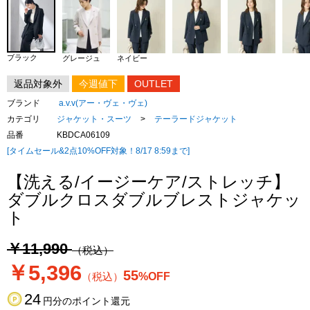
ブラック
グレージュ
ネイビー
返品対象外
今週値下
OUTLET
ブランド
a.v.v(アー・ヴェ・ヴェ)
カテゴリ
ジャケット・スーツ
>
テーラードジャケット
品番
KBDCA06109
[タイムセール&2点10%OFF対象！8/17 8:59まで]
【洗える/イージーケア/ストレッチ】
ダブルクロスダブルブレストジャケッ
ト
￥11,990
（税込）
￥5,396
55
（税込）
%OFF
24
円分のポイント還元