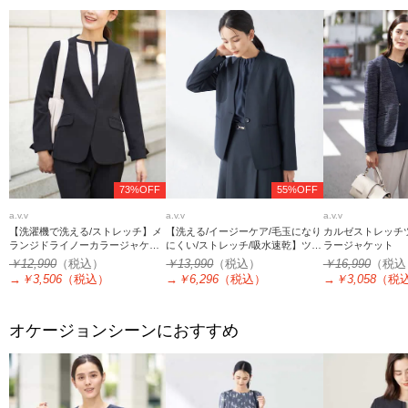
73%OFF
55%OFF
a.v.v
a.v.v
a.v.v
【洗濯機で洗える/ストレッチ】メ
【洗える/イージーケア/毛玉になり
カルゼストレッチ
ランジドライノーカラージャケッ
にくい/ストレッチ/吸水速乾】ツイ
ラージャケット
ト
ード調ノーカラージャケット
￥12,990
（税込）
￥13,990
（税込）
￥16,990
（税込
→
￥3,506
（税込）
→
￥6,296
（税込）
→
￥3,058
（税
オケージョンシーンにおすすめ