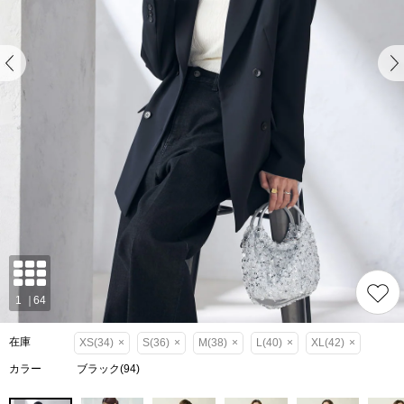
在庫
XS(34)
×
S(36)
×
M(38)
×
L(40)
×
XL(42)
×
カラー
ブラック(94)