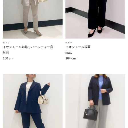
a.v.v
a.v.v
イオンモール姫路リバーシティー店
イオンモール福岡
MIKI
mato
150 cm
164 cm