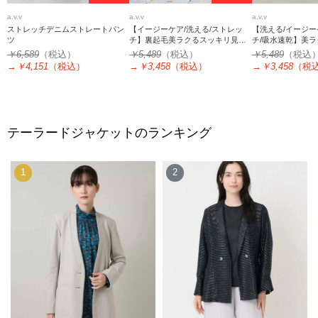
a.v.v
a.v.v
a.v.v
ストレッチデニムストレートパン
【イージーケア/洗える/ストレッ
【洗える/イージー
ツ
チ】裏起毛美ラクるスッキリ見え
チ/吸水速乾】美
チェックテーパードパンツ
えワイドパンツ
￥6,589
（税込）
￥5,489
（税込）
￥5,489
（税込
→
￥4,151
（税込）
→
￥3,458
（税込）
→
￥3,458
（税
テーラードジャケットのランキング
1
2