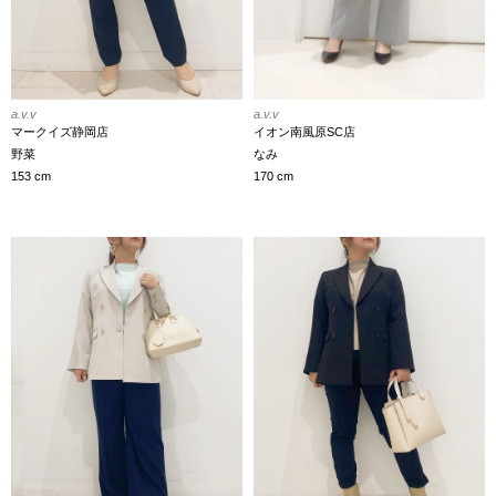
a.v.v
a.v.v
イオン南風原SC店
マークイズ静岡店
なみ
野菜
170 cm
153 cm