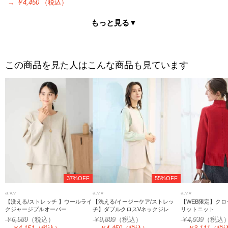
→
￥4,450
（税込）
もっと見る▼
この商品を見た人はこんな商品も見ています
37%OFF
55%OFF
a.v.v
a.v.v
a.v.v
【洗える/ストレッチ 】ウールライ
【洗える/イージーケア/ストレッ
【WEB限定】ク
クジャージプルオーバー
チ】ダブルクロスVネックジレ
リットニット
￥6,589
（税込）
￥9,889
（税込）
￥4,939
（税込