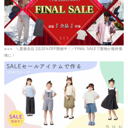
a.v.v
＼夏服全品 2点10％OFF開催中！／FINAL SALEで夏物が最終価
格に！