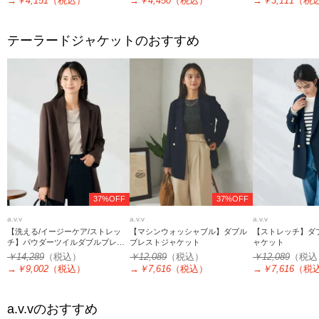
→
￥4,151
（税込）
→
￥4,450
（税込）
→
￥3,111
（税
テーラードジャケットのおすすめ
37%OFF
37%OFF
a.v.v
a.v.v
a.v.v
【洗える/イージーケア/ストレッ
【マシンウォッシャブル】ダブル
【ストレッチ】ダ
チ】パウダーツイルダブルブレス
ブレストジャケット
ャケット
トジャケット
￥14,289
（税込）
￥12,089
（税込）
￥12,089
（税込
→
￥9,002
（税込）
→
￥7,616
（税込）
→
￥7,616
（税
a.v.v
のおすすめ