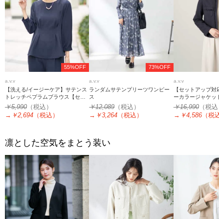
55%OFF
73%OFF
a.v.v
a.v.v
a.v.v
【洗える/イージーケア】サテンス
ランダムサテンプリーツワンピー
【セットアップ対
トレッチペプラムブラウス【セッ
ス
ーカラージャケッ
トアップ対応】
￥5,990
（税込）
￥12,089
（税込）
￥16,990
（税込
→
￥2,694
（税込）
→
￥3,264
（税込）
→
￥4,586
（税
凛とした空気をまとう装い