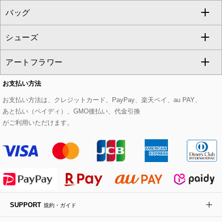
バッグ
パーカー
サロペット・オールインワン
ショート・ミニ丈スカート
セットアップ
ピーコート
マスク
すべてのアクセサリー
GIANNI LO GIUDICE
シューズ
タンクトップ・キャミソール
その他のパンツ
その他のスカート
セットアップジャケット
ダッフルコート
ストール・マフラー・スヌード
ネックレス
すべてのバッグ
CHRISTIAN AUJARD
アートフラワー
スウェット・ジャージー
セットアップパンツ
チェスターコート
ベルト・サスペンダー
ピアス・イヤリング
トートバッグ
すべてのシューズ
CHRISTIAN AUJARD Lサイズ
お支払い方法
その他のトップス
セットアップスカート
モッズコート
帽子
ブレスレット・バングル
ショルダーバッグ
パンプス
すべてのアートフラワー
eur3
お支払い方法は、クレジットカード、PayPay、楽天ペイ、au PAY、
あと払い（ペイディ）、GMO後払い、代金引換
セットアップワンピース
ステンカラーコート
ヘアアクセサリー
ブローチ・コサージュ
ボストンバッグ
スニーカー
ローズ
Maison de CINQ
がご利用いただけます。
その他のジャケット・スーツ
ノーカラーコート
財布・名刺入れ・ケース
その他のアクセサリー
クラッチバッグ
ブーツ・ブーティー
オーキッド・胡蝶蘭
MK MICHEL KLEIN BAG
ライダースジャケット
ハンカチ・バンダナ
バックパック・リュック
フラットシューズ
カサブランカ・カラー
HIROKO KOSHINO
デニムジャケット
手袋
ボディバッグ・メッセンジャーバッグ
ローファー
ラナンキュラス
re:edition project 165
SUPPORT
規約・ガイド
ダウンジャケット・コート
チャーム・ストラップ
トラベルバッグ
ドレスシューズ
ポプリアレンジ＆フレグランス
HIROKO BIS