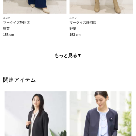
a.v.v
a.v.v
マークイズ静岡店
マークイズ静岡店
野菜
野菜
153 cm
153 cm
もっと見る
▼
関連アイテム