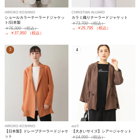
HIROKO KOSHINO
CHRISTIAN AUJARD
ショールカラーテーラードジャケッ
カラミ織りテーラードジャケット
ト/日本製
￥73,700
（税込）
→
￥25,795
（税込）
￥75,900
（税込）
→
￥37,950
（税込）
3
4
HIROKO KOSHINO
eur3
【日本製】ドレープテーラードジャケ
【大きいサイズ】シアージャケット
ット
￥14,990
（税込）