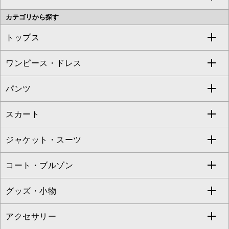
カテゴリから探す
OFUON le MK
MK MICHEL KLEIN HOMME
MK MICHEL KLEIN BAG
トップス
Sybilla
EMILIO ROBBA
ワンピース・ドレス
すべてのトップス
S sybilla
BUYERS SELECT
パンツ
カットソー・Tシャツ
すべてのワンピース・ドレス
Jocomomola
スカート
ブラウス・シャツ
ワンピース
すべてのパンツ
TARA JARMON
ジャケット・スーツ
ニット・セーター
ドレス
フルレングスパンツ
すべてのスカート
ZAPA
コート・ブルゾン
カーディガン
チュニック
クロップド・半端丈パンツ
ロング・マキシ丈スカート
すべてのジャケット・スーツ
TONEA
グッズ・小物
アンサンブルセット
ジャンパースカート
ガウチョ・ワイドパンツ
ひざ丈スカート
テーラードジャケット
すべてのコート・ブルゾン
al'aise modulation
アクセサリー
ベスト・ジレ
その他のワンピース・ドレス
ハーフ・ショート丈パンツ
ミモレ丈スカート
ノーカラージャケット
トレンチコート
すべてのグッズ・小物
GEORGES RECH