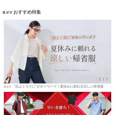
a.v.v
おすすめ特集
a.v.v
"品よくラクに"がキーワード！夏休みに頼れる涼しい帰省服