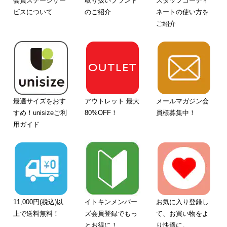
会員ステージサー
取り扱いブランド
スタッフコーディ
ビスについて
のご紹介
ネートの使い方を
ご紹介
最適サイズをおす
アウトレット 最大
メールマガジン会
すめ！unisizeご利
80%OFF！
員様募集中！
用ガイド
11,000円(税込)以
イトキンメンバー
お気に入り登録し
上で送料無料！
ズ会員登録でもっ
て、お買い物をよ
とお得に！
り快適に。