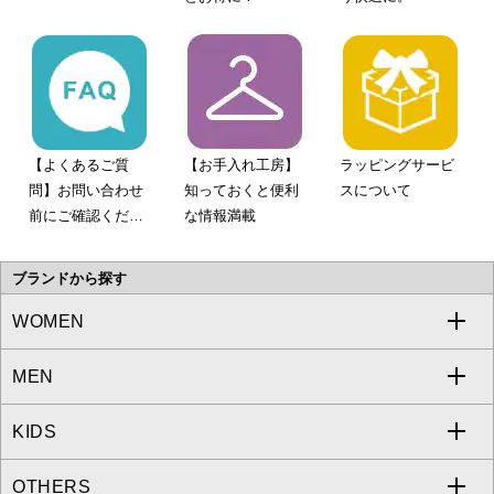
【よくあるご質
【お手入れ工房】
ラッピングサービ
問】お問い合わせ
知っておくと便利
スについて
前にご確認くださ
な情報満載
い。
ブランドから探す
WOMEN
MEN
a.v.v
KIDS
MICHEL KLEIN
a.v.v
OTHERS
MK MICHEL KLEIN
MICHEL KLEIN HOMME
a.v.v