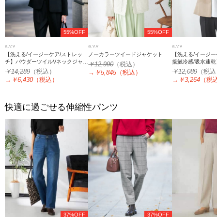
55%OFF
55%OFF
a.v.v
a.v.v
a.v.v
【洗える/イージーケア/ストレッ
ノーカラーツイードジャケット
【洗える/イージーケ
チ】パウダーツイルVネックジャケ
接触冷感/吸水速
￥12,990
（税込）
ット
ッチキーネックジ
￥14,289
（税込）
￥12,089
（税込
→
￥5,845
（税込）
→
￥6,430
（税込）
→
￥3,264
（税
快適に過ごせる伸縮性パンツ
37%OFF
37%OFF