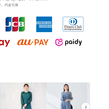
い、代金引換
›