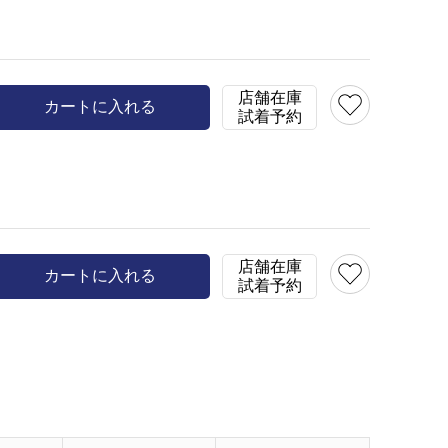
店舗在庫
model:H153 B78 W58 H81 
カートに入れる
試着予約
在庫
XXS(32)
○
カラー
スモーキーピンク
店舗在庫
カートに入れる
試着予約