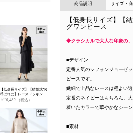
商品説明
サイズ・
【低身長サイズ】【結
グワンピース
◆クラシカルで大人な印象の、
■デザイン
定番人気のシフォンジョーゼッ
ピースです。
繊細で上品なレースは程よい透
【低身長サイズ】【結婚式/お
呼ばれに】レースドッキン…
定番のネイビーはもちろん、大
￥16,489
（税込）
着いたカラーで華やかなシーン
■素材