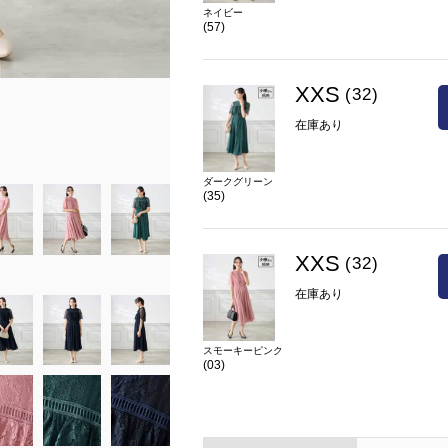
ネイビー
(57)
XXS
(32)
model:H153 B78 W58 H81 size32
在庫あり
在庫
XXS(32)
○
カラー
ダークグリーン(35)
ダークグリーン
(35)
XXS
(32)
在庫あり
スモーキーピンク
(03)