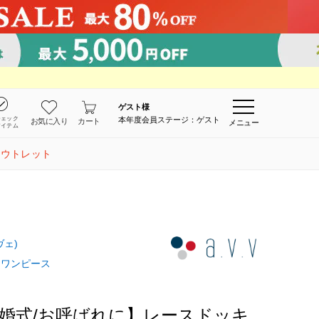
ゲスト
様
チェック
本年度会員ステージ：ゲスト
お気に入り
カート
メニュー
アイテム
アウトレット
ス
ヴェ)
ワンピース
婚式/お呼ばれに】レースドッキ