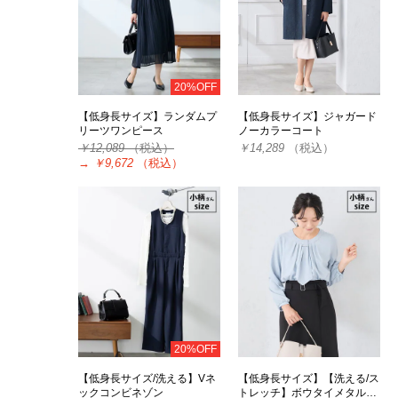
20%OFF
【低身長サイズ】ランダムプ
【低身長サイズ】ジャガード
リーツワンピース
ノーカラーコート
￥12,089
（税込）
￥14,289
（税込）
→
￥9,672
（税込）
20%OFF
【低身長サイズ/洗える】Vネ
【低身長サイズ】【洗える/ス
ックコンビネゾン
トレッチ】ボウタイメタル…