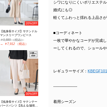
シワになりにくいポリエステル
婚式にも◎
軽くてふわっと揺れる上品さが
20%OFF
【低身長サイズ】サテンドル
■コーディネート
マンスリーブワンピース
￥9,889
（税込）
一枚で華やかなコーデが完成し
→
￥7,912
（税込）
ーしてくれるので、ショールや
レギュラーサイズ：
KBEGF101
--------------------
30%OFF
着用シーズン
【低身長サイズ】サテンテー
パードパンツ【洗える/速乾…