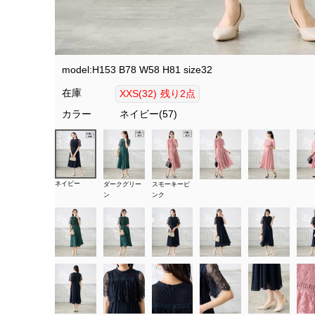
model:H153 B78 W58 H81 size32
在庫
XXS(32)
残り2点
カラー
ネイビー(57)
ネイビー
ダークグリー
スモーキーピ
ン
ンク