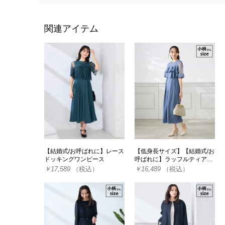
関連アイテム
【結婚式/お呼ばれに】レース
【低身長サイズ】【結婚式/お
ドッキングワンピース
呼ばれに】ラッフルティア…
￥17,589
（税込）
￥16,489
（税込）