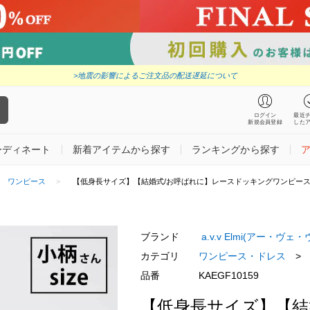
>地震の影響によるご注文品の配送遅延について
ログイン
最近
新規会員登録
した
ーディネート
新着アイテムから探す
ランキングから探す
ワンピース
【低身長サイズ】【結婚式/お呼ばれに】レースドッキングワンピー
ブランド
a.v.v Elmi(アー・ヴェ・
カテゴリ
ワンピース・ドレス
>
品番
KAEGF10159
【低身長サイズ】【結