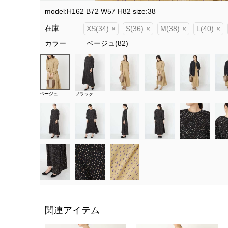
model:H162 B72 W57 H82 size:38
在庫
XS(34)
×
S(36)
×
M(38)
×
L(40)
×
カラー
ベージュ(82)
ベージュ
ブラック
関連アイテム