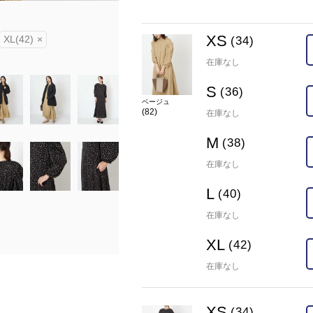
model:H162 B72 W57 H82 size:38
XS
在庫
XL(42)
×
XS(34)
×
S(36)
×
M(38)
(34)
カラー
ブラック(94)
在庫なし
S
(36)
ベージュ
(82)
在庫なし
M
(38)
在庫なし
L
(40)
在庫なし
XL
(42)
在庫なし
XS
(34)