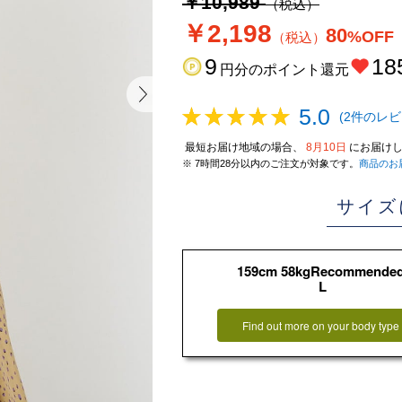
￥10,989
（税込）
￥2,198
80
%OFF
（税込）
9
18
円分のポイント還元
5.0
(2件のレビ
最短お届け地域の場合、
8月10日
にお届けし
※ 7時間28分以内のご注文が対象です。
商品のお
サイズ
159cm 58kgRecommende
L
Find out more on your body type