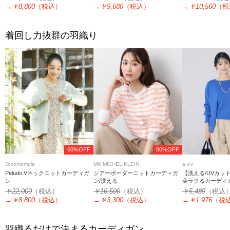
→
￥8,800
（税込）
→
￥9,680
（税込）
→
￥10,560
（税
着回し力抜群の羽織り
60%OFF
80%OFF
Jocomomola
MK MICHEL KLEIN
a.v.v
Peludo Vネックニットカーディガ
シアーボーダーニットカーディガ
【洗える/UVカッ
ン
ン/洗える
美ラクるカーディ
￥22,000
（税込）
￥16,500
（税込）
￥5,489
（税込
→
￥8,800
（税込）
→
￥3,300
（税込）
→
￥1,976
（税
羽織るだけで決まるカーディガン