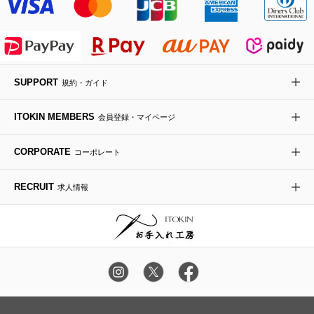
ライダースジャケット
ハンカチ・バンダナ
バックパック・リュック
フラットシューズ
カサブランカ・カラー
HIROKO KOSHINO
デニムジャケット
手袋
ボディバッグ・メッセンジャーバッグ
ローファー
ラナンキュラス
re:edition project 165
SUPPORT
規約・ガイド
ダウンジャケット・コート
チャーム・ストラップ
トラベルバッグ
ドレスシューズ
ポプリアレンジ＆フレグランス
HIROKO BIS
ITOKIN MEMBERS
会員登録・マイページ
その他のコート・ブルゾン
ネクタイ
ビジネスバッグ
サンダル・ミュール
グリーン
HIROKO BIS GRANDE
CORPORATE
コーポレート
ポーチ
その他のバッグ
その他のシューズ
その他のアートフラワー
RECRUIT
求人情報
傘・日傘
アイウェア
レッグウェア
時計
カラー・サイズを選択してカートに入れる