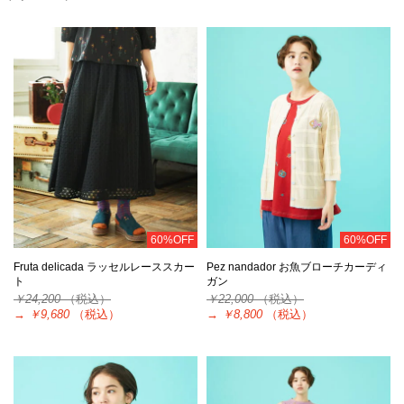
60%OFF
60%OFF
Fruta delicada ラッセルレーススカー
Pez nandador お魚ブローチカーディ
ト
ガン
￥24,200
（税込）
￥22,000
（税込）
→
￥9,680
（税込）
→
￥8,800
（税込）