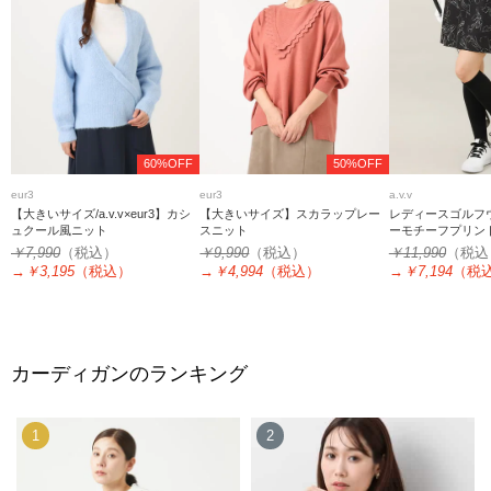
60%OFF
50%OFF
eur3
eur3
a.v.v
【大きいサイズ/a.v.v×eur3】カシ
【大きいサイズ】スカラップレー
レディースゴルフ
ュクール風ニット
スニット
ーモチーフプリン
ト
￥7,990
（税込）
￥9,990
（税込）
￥11,990
（税込
→
￥3,195
（税込）
→
￥4,994
（税込）
→
￥7,194
（税
カーディガンのランキング
1
2