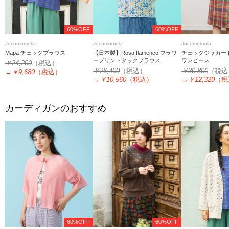
60%OFF
60%OFF
Jocomomola
Jocomomola
Jocomomola
Mapa チェックブラウス
【日本製】Rosa flamenco フラワ
チェックジャカー
ープリントタックブラウス
ワンピース
￥24,200
（税込）
￥26,400
（税込）
￥30,800
（税込
→
￥9,680
（税込）
→
￥10,560
（税込）
→
￥12,320
（税
カーディガンのおすすめ
60%OFF
60%OFF