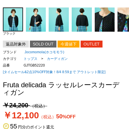
ブラック
返品対象外
SOLD OUT
今週値下
OUTLET
ブランド
Jocomomola(ホコモモラ)
カテゴリ
トップス
>
カーディガン
品番
GJTGB52220
[タイムセール&2点10%OFF対象！8/4 8:59まで アウトレット限定]
Fruta delicada ラッセルレースカーデ
ィガン
￥24,200
（税込）
￥12,100
50
（税込）
%OFF
55
円分のポイント還元