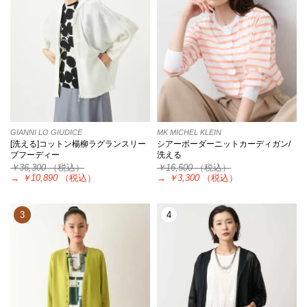
GIANNI LO GIUDICE
MK MICHEL KLEIN
[洗える]コットン楊柳ラグランスリー
シアーボーダーニットカーディガン/
ブフーディー
洗える
￥36,300
（税込）
￥16,500
（税込）
→
￥10,890
（税込）
→
￥3,300
（税込）
3
4