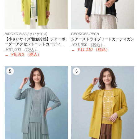
HIROKO BIS(小さいサイズ)
GEORGES RECH
【小さいサイズ/接触冷感】シアーボ
シアーストライプフードカーディガン
ーダーアクセントニットカーディ…
￥31,900
（税込）
→
￥11,110
（税込）
￥31,900
（税込）
→
￥8,910
（税込）
5
6