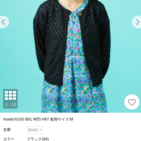
model:H165 B81 W55 H87 着用サイズ:M
在庫
M(40)
×
カラー
ブラック(94)