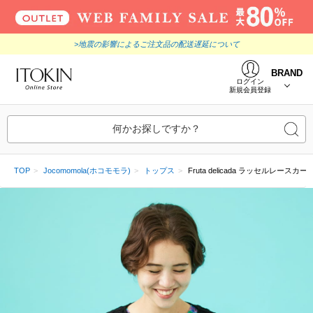
>地震の影響によるご注文品の配送遅延について
BRAND
ログイン
新規会員登録
何かお探しですか？
TOP
Jocomomola(ホコモモラ)
トップス
Fruta delicada ラッセルレースカ