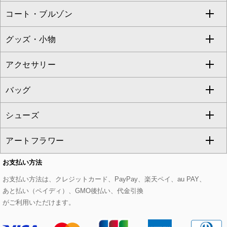
コート・ブルゾン
カーディガン
チュニック
クロップド・半端丈パンツ
ロング・マキシ丈スカート
すべてのジャケット・スーツ
TONEA
グッズ・小物
アンサンブルセット
ジャンパースカート
ガウチョ・ワイドパンツ
ひざ丈スカート
テーラードジャケット
すべてのコート・ブルゾン
al'aise modulation
アクセサリー
ベスト・ジレ
その他のワンピース・ドレス
ハーフ・ショート丈パンツ
ミモレ丈スカート
ノーカラージャケット
トレンチコート
すべてのグッズ・小物
GEORGES RECH
バッグ
パーカー
サロペット・オールインワン
ショート・ミニ丈スカート
セットアップ
ピーコート
マスク
すべてのアクセサリー
GIANNI LO GIUDICE
シューズ
タンクトップ・キャミソール
その他のパンツ
その他のスカート
セットアップジャケット
ダッフルコート
ストール・マフラー・スヌード
ネックレス
すべてのバッグ
CHRISTIAN AUJARD
アートフラワー
スウェット・ジャージー
セットアップパンツ
チェスターコート
ベルト・サスペンダー
ピアス・イヤリング
トートバッグ
すべてのシューズ
CHRISTIAN AUJARD Lサイズ
お支払い方法
その他のトップス
セットアップスカート
モッズコート
帽子
ブレスレット・バングル
ショルダーバッグ
パンプス
すべてのアートフラワー
eur3
お支払い方法は、クレジットカード、PayPay、楽天ペイ、au PAY、
あと払い（ペイディ）、GMO後払い、代金引換
セットアップワンピース
ステンカラーコート
ヘアアクセサリー
ブローチ・コサージュ
ボストンバッグ
スニーカー
ローズ
Maison de CINQ
がご利用いただけます。
その他のジャケット・スーツ
ノーカラーコート
財布・名刺入れ・ケース
その他のアクセサリー
クラッチバッグ
ブーツ・ブーティー
オーキッド・胡蝶蘭
MK MICHEL KLEIN BAG