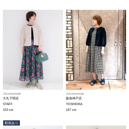
Jocomomola
Jocomomola
大丸下関店
阪急神戸店
STAFF
YOSHIOKA
153 cm
167 cm
動画あり