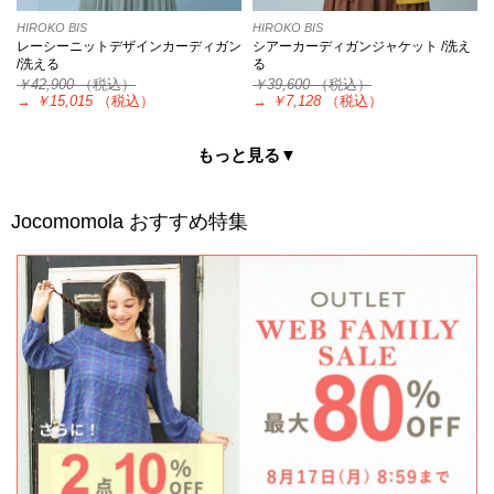
HIROKO BIS
HIROKO BIS
レーシーニットデザインカーディガン
シアーカーディガンジャケット /洗え
/洗える
る
￥42,900
（税込）
￥39,600
（税込）
→
￥15,015
（税込）
→
￥7,128
（税込）
もっと見る▼
Jocomomola
おすすめ特集