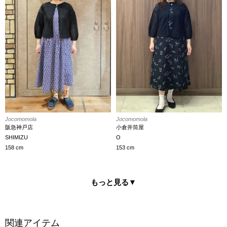
Jocomomola
Jocomomola
阪急神戸店
小倉井筒屋
SHIMIZU
O
158 cm
153 cm
もっと見る
▼
関連アイテム