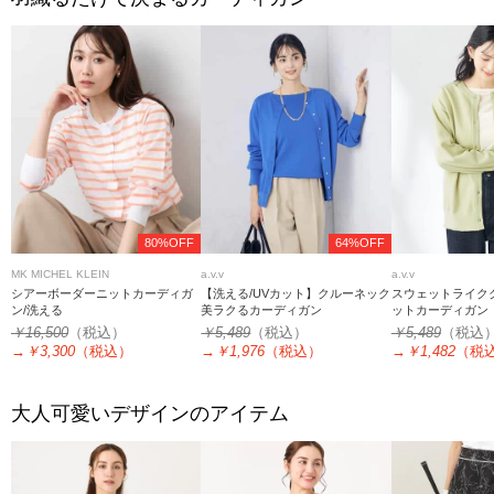
80%OFF
64%OFF
MK MICHEL KLEIN
a.v.v
a.v.v
シアーボーダーニットカーディガ
【洗える/UVカット】クルーネック
スウェットライク
ン/洗える
美ラクるカーディガン
ットカーディガン
￥16,500
（税込）
￥5,489
（税込）
￥5,489
（税込
→
￥3,300
（税込）
→
￥1,976
（税込）
→
￥1,482
（税
大人可愛いデザインのアイテム