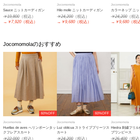
Jocomomola
Jocomomola
Jocomomola
Sauce ニットカーディガン
Hilo molle ニットカーディガン
カラーネップ ニ
￥19,800
（税込）
￥24,200
（税込）
￥24,200
（税込
→
￥7,920
（税込）
→
￥9,680
（税込）
→
￥9,680
（税
のおすすめ
Jocomomola
60%OFF
60%OFF
Jocomomola
Jocomomola
Jocomomola
Huellas de aves へリンボーンタッ
Luz oblicua ストライププリーツス
Hiedra 刺繍フ
クフレアスカート
カート
ブワンピース
￥22,000
（税込）
￥24,200
（税込）
￥26,400
（税込