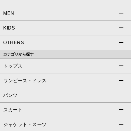
MEN
a.v.v
KIDS
MICHEL KLEIN
a.v.v
OTHERS
MK MICHEL KLEIN
MICHEL KLEIN HOMME
a.v.v
カテゴリから探す
OFUON le MK
MK MICHEL KLEIN HOMME
MK MICHEL KLEIN BAG
トップス
Sybilla
EMILIO ROBBA
ワンピース・ドレス
すべてのトップス
S sybilla
BUYERS SELECT
パンツ
カットソー・Tシャツ
すべてのワンピース・ドレス
Jocomomola
スカート
ブラウス・シャツ
ワンピース
すべてのパンツ
TARA JARMON
ジャケット・スーツ
ニット・セーター
ドレス
フルレングスパンツ
すべてのスカート
ZAPA