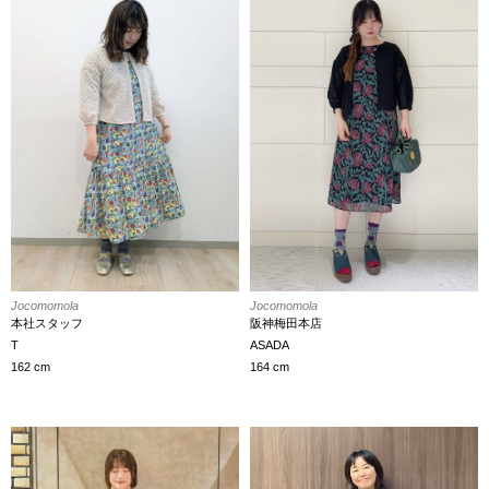
Jocomomola
Jocomomola
阪神梅田本店
本社スタッフ
ASADA
T
164 cm
162 cm