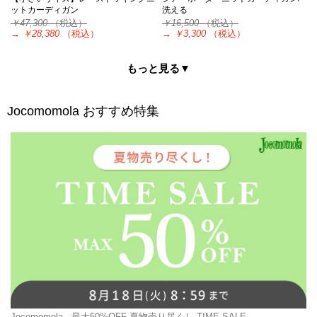
ットカーディガン
洗える
￥47,300
（税込）
￥16,500
（税込）
→
￥28,380
（税込）
→
￥3,300
（税込）
もっと見る▼
Jocomomola
おすすめ特集
Jocomomola
最大50%OFF 夏物売り尽くし TIME SALE