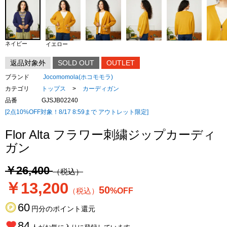
ネイビー
イエロー
返品対象外
SOLD OUT
OUTLET
ブランド
Jocomomola(ホコモモラ)
カテゴリ
トップス
>
カーディガン
品番
GJSJB02240
[2点10%OFF対象！8/17 8:59まで アウトレット限定]
Flor Alta フラワー刺繍ジップカーディ
ガン
￥26,400
（税込）
￥13,200
50
（税込）
%OFF
60
円分のポイント還元
84