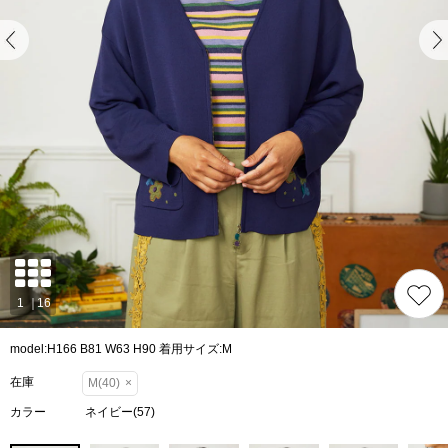
model:H166 B81 W63 H90 着用サイズ:M
在庫
M(40)
×
カラー
ネイビー(57)