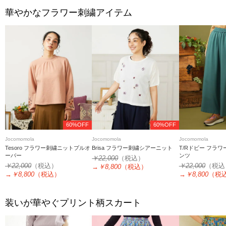
華やかなフラワー刺繍アイテム
60%OFF
60%OFF
Jocomomola
Jocomomola
Jocomomola
Tesoro フラワー刺繍ニットプルオ
Brisa フラワー刺繍シアーニット
T/Rドビー フラ
ーバー
ンツ
￥22,000
（税込）
￥22,000
（税込）
￥22,000
（税込
→
￥8,800
（税込）
→
￥8,800
（税込）
→
￥8,800
（税
装いが華やぐプリント柄スカート