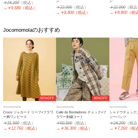
ン
ン
￥24,200
（税込）
￥22,000
（税込）
￥22,000
（税込
→
￥9,680
（税込）
→
￥8,800
（税込）
→
￥8,800
（税
のおすすめ
Jocomomola
60%OFF
40%OFF
Jocomomola
Jocomomola
Jocomomola
Cruce ジャカード リーフ×フラワ
Calle de Bordadores チェック×フ
シャドウチェック
ー柄ワンピース
ラワー刺繍コート
ジーパンツ
￥31,900
（税込）
￥60,500
（税込）
￥24,200
（税込
→
￥12,760
（税込）
→
￥36,300
（税込）
→
￥7,260
（税