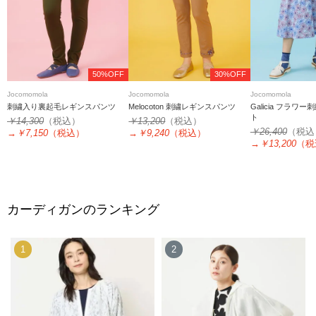
50%OFF
30%OFF
Jocomomola
Jocomomola
Jocomomola
刺繍入り裏起毛レギンスパンツ
Melocoton 刺繍レギンスパンツ
Galicia フラワ
ト
￥14,300
（税込）
￥13,200
（税込）
￥26,400
（税込
→
￥7,150
（税込）
→
￥9,240
（税込）
→
￥13,200
（税
カーディガンのランキング
1
2