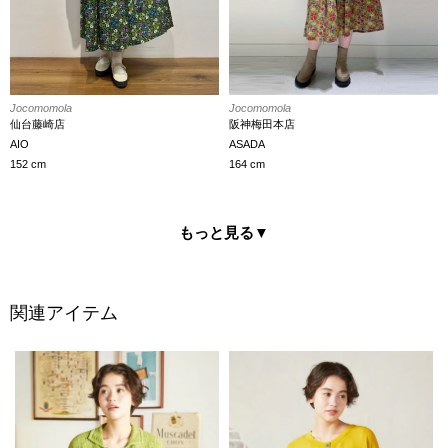
Jocomomola
Jocomomola
仙台藤崎店
阪神梅田本店
AIO
ASADA
152 cm
164 cm
もっと見る
▼
関連アイテム