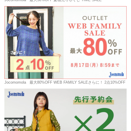
Jocomomola
最大80%OFF WEB FAMILY SALEさらに！ 2点10%OFF