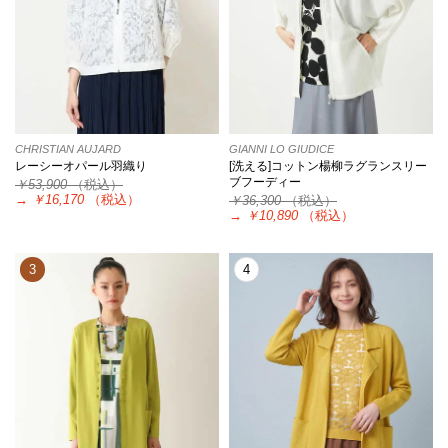
CHRISTIAN AUJARD
GIANNI LO GIUDICE
レーシーオパール羽織り
[洗える]コットン楊柳ラグランスリー
ブフーディー
￥53,900
（税込）
→
￥16,170
（税込）
￥36,300
（税込）
→
￥10,890
（税込）
3
4