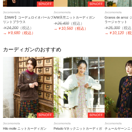
60%OFF
60%OFF
Jocomomola
Jocomomola
Jocomomola
【2WAY】コーデュロイオパールプ
A/W天竺ニットカーディガン
Granos de arr
リントブラウス
ラージャケット
￥26,400
（税込）
￥24,200
（税込）
￥25,300
（税込
→
￥10,560
（税込）
→
￥9,680
（税込）
→
￥10,120
（税
カーディガンのおすすめ
60%OFF
60%OFF
Jocomomola
Jocomomola
Jocomomola
Hilo molle ニットカーディガン
Peludo Vネックニットカーディガ
チュールヤーンニ