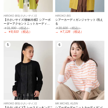
HIROKO BIS(小さいサイズ)
HIROKO BIS
【小さいサイズ/接触冷感】シアーボ
シアーカーディガンジャケット /洗え
ーダーアクセントニットカーディ…
る
￥31,900
（税込）
￥39,600
（税込）
→
￥8,910
（税込）
→
￥7,128
（税込）
5
6
HIROKO BIS(小さいサイズ)
MK MICHEL KLEIN
【小さいサイズ】レースドッキングニ
シアーボーダーニットカーディガン/