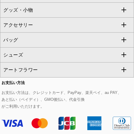
TONEA
グッズ・小物
アンサンブルセット
ジャンパースカート
ガウチョ・ワイドパンツ
ひざ丈スカート
テーラードジャケット
すべてのコート・ブルゾン
al'aise modulation
アクセサリー
ベスト・ジレ
その他のワンピース・ドレス
ハーフ・ショート丈パンツ
ミモレ丈スカート
ノーカラージャケット
トレンチコート
すべてのグッズ・小物
GEORGES RECH
バッグ
パーカー
サロペット・オールインワン
ショート・ミニ丈スカート
セットアップ
ピーコート
マスク
すべてのアクセサリー
GIANNI LO GIUDICE
シューズ
タンクトップ・キャミソール
その他のパンツ
その他のスカート
セットアップジャケット
ダッフルコート
ストール・マフラー・スヌード
ネックレス
すべてのバッグ
CHRISTIAN AUJARD
アートフラワー
スウェット・ジャージー
セットアップパンツ
チェスターコート
ベルト・サスペンダー
ピアス・イヤリング
トートバッグ
すべてのシューズ
CHRISTIAN AUJARD Lサイズ
お支払い方法
その他のトップス
セットアップスカート
モッズコート
帽子
ブレスレット・バングル
ショルダーバッグ
パンプス
すべてのアートフラワー
eur3
お支払い方法は、クレジットカード、PayPay、楽天ペイ、au PAY、
あと払い（ペイディ）、GMO後払い、代金引換
セットアップワンピース
ステンカラーコート
ヘアアクセサリー
ブローチ・コサージュ
ボストンバッグ
スニーカー
ローズ
Maison de CINQ
がご利用いただけます。
その他のジャケット・スーツ
ノーカラーコート
財布・名刺入れ・ケース
その他のアクセサリー
クラッチバッグ
ブーツ・ブーティー
オーキッド・胡蝶蘭
MK MICHEL KLEIN BAG
ライダースジャケット
ハンカチ・バンダナ
バックパック・リュック
フラットシューズ
カサブランカ・カラー