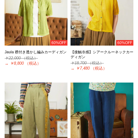
60%OFF
60%OFF
Jaula 襟付き透かし編みカーディガン
【接触冷感】シアークルーネックカー
ディガン
￥22,000
（税込）
￥18,700
（税込）
→
￥8,800
（税込）
→
￥7,480
（税込）