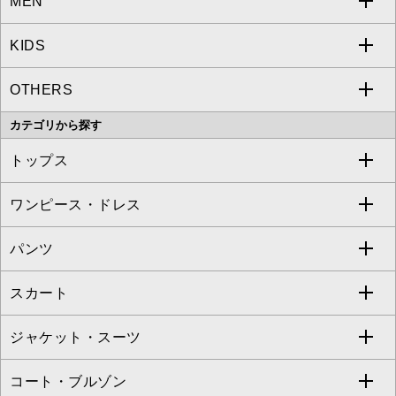
MEN
a.v.v
KIDS
MICHEL KLEIN
a.v.v
OTHERS
MK MICHEL KLEIN
MICHEL KLEIN HOMME
a.v.v
カテゴリから探す
OFUON le MK
MK MICHEL KLEIN HOMME
MK MICHEL KLEIN BAG
トップス
Sybilla
EMILIO ROBBA
ワンピース・ドレス
すべてのトップス
S sybilla
BUYERS SELECT
パンツ
カットソー・Tシャツ
すべてのワンピース・ドレス
Jocomomola
スカート
ブラウス・シャツ
ワンピース
すべてのパンツ
TARA JARMON
ジャケット・スーツ
ニット・セーター
ドレス
フルレングスパンツ
すべてのスカート
ZAPA
コート・ブルゾン
カーディガン
チュニック
クロップド・半端丈パンツ
ロング・マキシ丈スカート
すべてのジャケット・スーツ