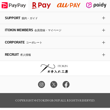
HIROKO KOSHINO
デニムジャケット
手袋
ボディバッグ・メッセンジャーバッグ
ローファー
ラナンキュラス
re:edition project 165
SUPPORT
規約・ガイド
ダウンジャケット・コート
チャーム・ストラップ
トラベルバッグ
ドレスシューズ
ポプリアレンジ＆フレグランス
HIROKO BIS
ITOKIN MEMBERS
会員登録・マイページ
その他のコート・ブルゾン
ネクタイ
ビジネスバッグ
サンダル・ミュール
グリーン
HIROKO BIS GRANDE
CORPORATE
コーポレート
ポーチ
その他のバッグ
その他のシューズ
その他のアートフラワー
RECRUIT
求人情報
傘・日傘
アイウェア
レッグウェア
時計
カラー・サイズを選択してカートに入れる
COPYRIGHT © ITOKIN GROUP ALL RIGHTS RESERVED.
その他のグッズ・小物