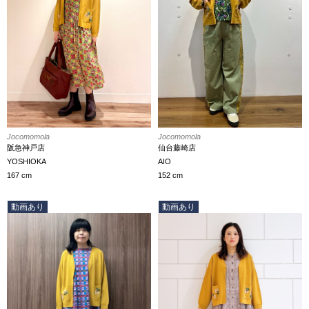
Jocomomola
Jocomomola
仙台藤崎店
阪急神戸店
AIO
YOSHIOKA
152 cm
167 cm
動画あり
動画あり