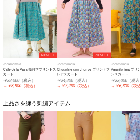
60%OFF
70%OFF
Jocomomola
Jocomomola
Jocomomola
Calle de la Pasa 幾何学プリントス
Chocolate con churros プリントフ
Amarillo lima
カート
レアスカート
ンスカート
￥22,000
（税込）
￥24,200
（税込）
￥22,000
（税込
→
￥8,800
（税込）
→
￥7,260
（税込）
→
￥6,600
（税
上品さを纏う刺繍アイテム