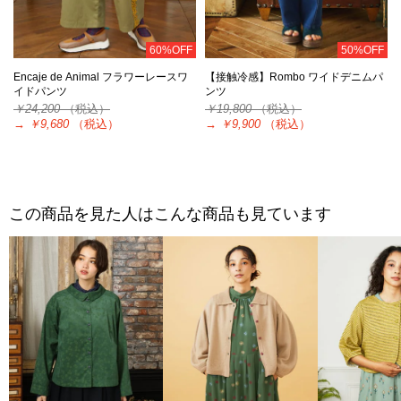
60%OFF
50%OFF
Encaje de Animal フラワーレースワ
【接触冷感】Rombo ワイドデニムパ
イドパンツ
ンツ
￥24,200
（税込）
￥19,800
（税込）
→
￥9,680
（税込）
→
￥9,900
（税込）
この商品を見た人はこんな商品も見ています