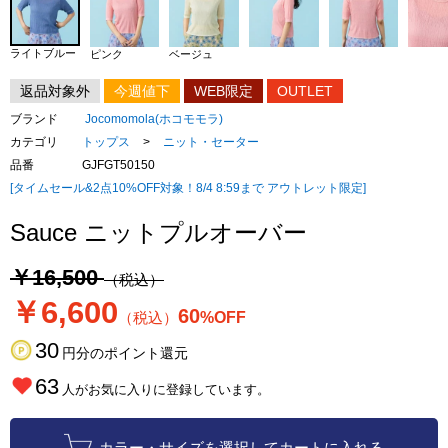
ライトブルー
ピンク
ベージュ
返品対象外
今週値下
WEB限定
OUTLET
ブランド
Jocomomola(ホコモモラ)
カテゴリ
トップス
>
ニット・セーター
品番
GJFGT50150
[タイムセール&2点10%OFF対象！8/4 8:59まで アウトレット限定]
Sauce ニットプルオーバー
￥16,500
（税込）
￥6,600
60
（税込）
%OFF
30
円分のポイント還元
63
人がお気に入りに登録しています。
カラー・サイズを選択してカートに入れる