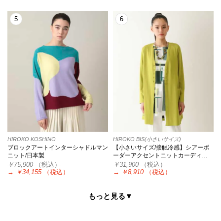
5
6
HIROKO KOSHINO
HIROKO BIS(小さいサイズ)
ブロックアートインターシャドルマン
【小さいサイズ/接触冷感】シアーボ
ニット/日本製
ーダーアクセントニットカーディ…
￥75,900
（税込）
￥31,900
（税込）
→
￥34,155
（税込）
→
￥8,910
（税込）
もっと見る▼