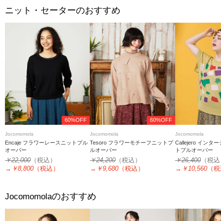
ニット・セーターのおすすめ
60%OFF
60%OFF
Jocomomola
Jocomomola
Jocomomola
Encaje フラワーレースニットプル
Tesoro フラワーモチーフニットプ
Callejero イ
オーバー
ルオーバー
トプルオーバー
￥22,000
（税込）
￥24,200
（税込）
￥26,400
（税込
→
￥8,800
（税込）
→
￥9,680
（税込）
→
￥10,560
（税
のおすすめ
Jocomomola