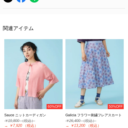
関連アイテム
60%OFF
50%OFF
Sauce ニットカーディガン
Galicia フラワー刺繍フレアスカート
￥19,800
（税込）
￥26,400
（税込）
→
￥7,920
（税込）
→
￥13,200
（税込）