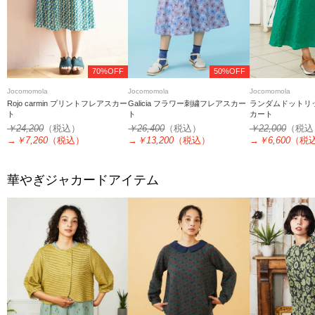
70%OFF
50%OFF
Jocomomola
Jocomomola
Jocomomola
Rojo carmin プリントフレアスカー
Galicia フラワー刺繍フレアスカー
ランダムドットリ
ト
ト
カート
￥24,200
（税込）
￥26,400
（税込）
￥22,000
（税込
→
￥7,260
（税込）
→
￥13,200
（税込）
→
￥6,600
（税
華やぎジャカードアイテム