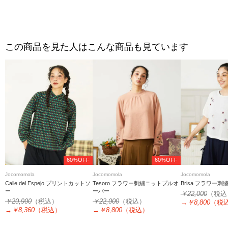
この商品を見た人はこんな商品も見ています
60%OFF
60%OFF
Jocomomola
Jocomomola
Jocomomola
Calle del Espejo プリントカットソ
Tesoro フラワー刺繍ニットプルオ
Brisa フラワー
ー
ーバー
￥22,000
（税込
￥20,900
（税込）
￥22,000
（税込）
→
￥8,800
（税
→
￥8,360
（税込）
→
￥8,800
（税込）