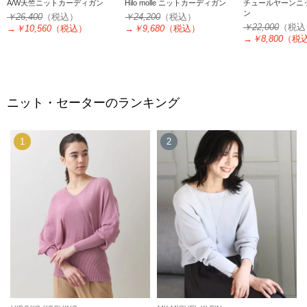
A/W天竺ニットカーディガン
Hilo molle ニットカーディガン
チュールヤーンニ
ン
￥26,400
（税込）
￥24,200
（税込）
￥22,000
（税込
→
￥10,560
（税込）
→
￥9,680
（税込）
→
￥8,800
（税
ニット・セーターのランキング
1
2