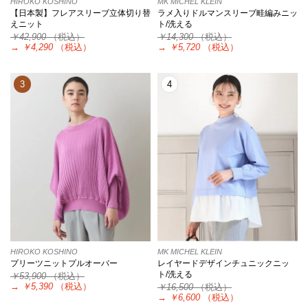
HIROKO KOSHINO
MK MICHEL KLEIN
【日本製】フレアスリーブ立体切り替
ラメ入りドルマンスリーブ畦編みニッ
えニット
ト/洗える
￥42,900
（税込）
￥14,300
（税込）
→
￥4,290
（税込）
→
￥5,720
（税込）
3
4
HIROKO KOSHINO
MK MICHEL KLEIN
プリーツニットプルオーバー
レイヤードデザインチュニックニッ
ト/洗える
￥53,900
（税込）
→
￥5,390
（税込）
￥16,500
（税込）
→
￥6,600
（税込）