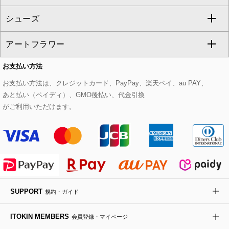
GIANNI LO GIUDICE
シューズ
タンクトップ・キャミソール
その他のパンツ
その他のスカート
セットアップジャケット
ダッフルコート
ストール・マフラー・スヌード
ネックレス
すべてのバッグ
CHRISTIAN AUJARD
アートフラワー
スウェット・ジャージー
セットアップパンツ
チェスターコート
ベルト・サスペンダー
ピアス・イヤリング
トートバッグ
すべてのシューズ
CHRISTIAN AUJARD Lサイズ
お支払い方法
その他のトップス
セットアップスカート
モッズコート
帽子
ブレスレット・バングル
ショルダーバッグ
パンプス
すべてのアートフラワー
eur3
お支払い方法は、クレジットカード、PayPay、楽天ペイ、au PAY、
あと払い（ペイディ）、GMO後払い、代金引換
セットアップワンピース
ステンカラーコート
ヘアアクセサリー
ブローチ・コサージュ
ボストンバッグ
スニーカー
ローズ
Maison de CINQ
がご利用いただけます。
その他のジャケット・スーツ
ノーカラーコート
財布・名刺入れ・ケース
その他のアクセサリー
クラッチバッグ
ブーツ・ブーティー
オーキッド・胡蝶蘭
MK MICHEL KLEIN BAG
ライダースジャケット
ハンカチ・バンダナ
バックパック・リュック
フラットシューズ
カサブランカ・カラー
HIROKO KOSHINO
デニムジャケット
手袋
ボディバッグ・メッセンジャーバッグ
ローファー
ラナンキュラス
re:edition project 165
SUPPORT
規約・ガイド
ダウンジャケット・コート
チャーム・ストラップ
トラベルバッグ
ドレスシューズ
ポプリアレンジ＆フレグランス
HIROKO BIS
ITOKIN MEMBERS
会員登録・マイページ
その他のコート・ブルゾン
ネクタイ
ビジネスバッグ
サンダル・ミュール
グリーン