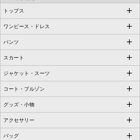
OFUON le MK
MK MICHEL KLEIN HOMME
MK MICHEL KLEIN BAG
トップス
Sybilla
EMILIO ROBBA
ワンピース・ドレス
すべてのトップス
S sybilla
BUYERS SELECT
パンツ
カットソー・Tシャツ
すべてのワンピース・ドレス
Jocomomola
スカート
ブラウス・シャツ
ワンピース
すべてのパンツ
TARA JARMON
ジャケット・スーツ
ニット・セーター
ドレス
フルレングスパンツ
すべてのスカート
ZAPA
コート・ブルゾン
カーディガン
チュニック
クロップド・半端丈パンツ
ロング・マキシ丈スカート
すべてのジャケット・スーツ
TONEA
グッズ・小物
アンサンブルセット
ジャンパースカート
ガウチョ・ワイドパンツ
ひざ丈スカート
テーラードジャケット
すべてのコート・ブルゾン
al'aise modulation
アクセサリー
ベスト・ジレ
その他のワンピース・ドレス
ハーフ・ショート丈パンツ
ミモレ丈スカート
ノーカラージャケット
トレンチコート
すべてのグッズ・小物
GEORGES RECH
バッグ
パーカー
サロペット・オールインワン
ショート・ミニ丈スカート
セットアップ
ピーコート
マスク
すべてのアクセサリー