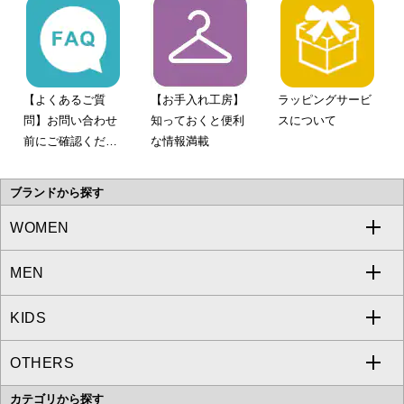
【よくあるご質
【お手入れ工房】
ラッピングサービ
問】お問い合わせ
知っておくと便利
スについて
前にご確認くださ
な情報満載
い。
ブランドから探す
WOMEN
MEN
a.v.v
KIDS
MICHEL KLEIN
a.v.v
OTHERS
MK MICHEL KLEIN
MICHEL KLEIN HOMME
a.v.v
カテゴリから探す