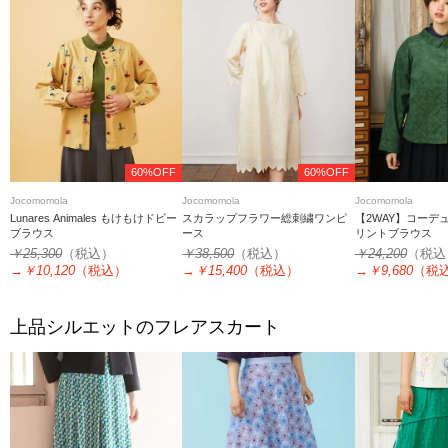
60%OFF
60%OFF
Jocomomola
Jocomomola
Jocomomola
Lunares Animales もけもけドビー
スカラップフラワー総刺繍ワンピ
【2WAY】コーデ
ブラウス
ース
リントブラウス
￥25,300
（税込）
￥38,500
（税込）
￥24,200
（税込
→
￥10,120
（税込）
→
￥15,400
（税込）
→
￥9,680
（税
上品シルエットのフレアスカート