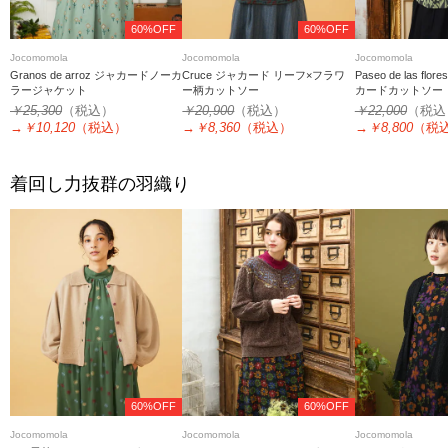
60%OFF
60%OFF
Jocomomola
Jocomomola
Jocomomola
Granos de arroz ジャカードノーカ
Cruce ジャカード リーフ×フラワ
Paseo de las f
ラージャケット
ー柄カットソー
カードカットソー
￥25,300
（税込）
￥20,900
（税込）
￥22,000
（税込
→
￥10,120
（税込）
→
￥8,360
（税込）
→
￥8,800
（税
着回し力抜群の羽織り
60%OFF
60%OFF
Jocomomola
Jocomomola
Jocomomola