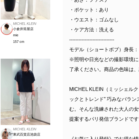
・ポケット：あり
・ウエスト：ゴムなし
MICHEL KLEIN
・ケア方法：洗える
小倉井筒屋店
mie
-----------------------------
157 cm
モデル（ショートボブ）身長：1
※照明や日光などの撮影環境に
了承ください。商品の色味は、
MICHEL KLEIN（ミッシ
ックとトレンド” 巧みなバラ
む。そんな洗練された大人の女
提案するパリ発信ブランドです
MICHEL KLEIN
東武百貨店池袋店
《お気に入り登録》でお得な情