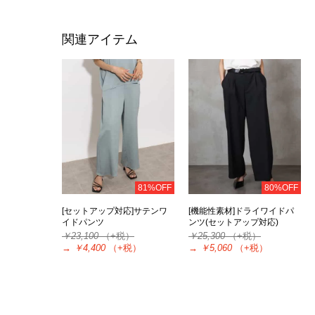
関連アイテム
81%OFF
80%OFF
[セットアップ対応]サテンワ
[機能性素材]ドライワイドパ
イドパンツ
ンツ(セットアップ対応)
￥23,100
（+税）
￥25,300
（+税）
→
￥4,400
（+税）
→
￥5,060
（+税）