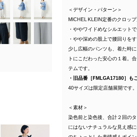
＜デザイン・パターン＞
MICHEL KLEIN定番のク
・ややワイドめなシルエットで
・やや深めの股上で腰回りをす
少し広幅のパンツも、着た時に
トにこだわった安心の１着。合
テムです。
・旧品番［FMLGA17180］
40サイズは限定店舗展開です
＜素材＞
染色前と染色後、合計２回のタ
にはないナチュラルな見え感に
のちょっとした表情感もポイン