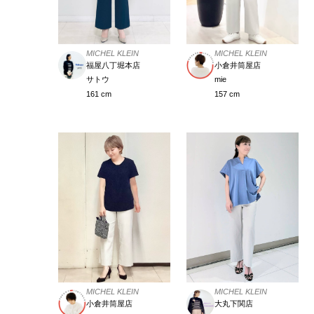
MICHEL KLEIN
MICHEL KLEIN
福屋八丁堀本店
小倉井筒屋店
サトウ
mie
161 cm
157 cm
MICHEL KLEIN
MICHEL KLEIN
小倉井筒屋店
大丸下関店