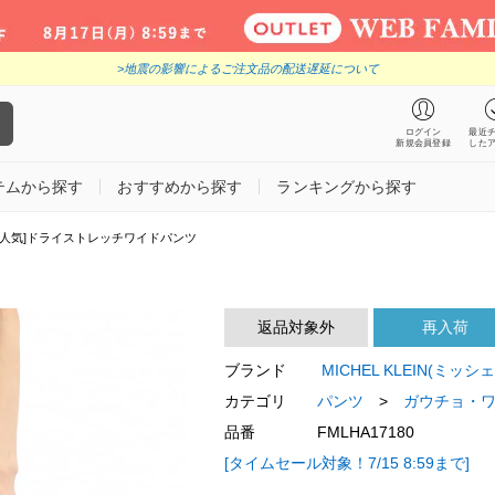
>地震の影響によるご注文品の配送遅延について
ログイン
最近
新規会員登録
した
テムから探す
おすすめから探す
ランキングから探す
番人気]ドライストレッチワイドパンツ
返品対象外
再入荷
ブランド
MICHEL KLEIN(ミッ
カテゴリ
パンツ
>
ガウチョ・
品番
FMLHA17180
[タイムセール対象！7/15 8:59まで]