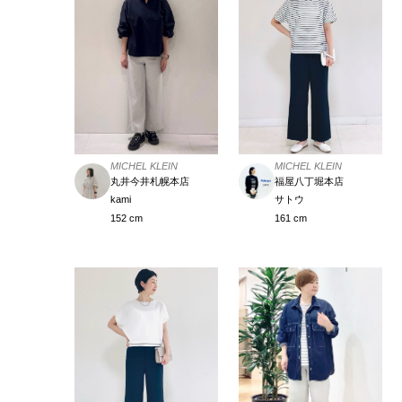
MICHEL KLEIN
MICHEL KLEIN
丸井今井札幌本店
福屋八丁堀本店
kami
サトウ
152 cm
161 cm