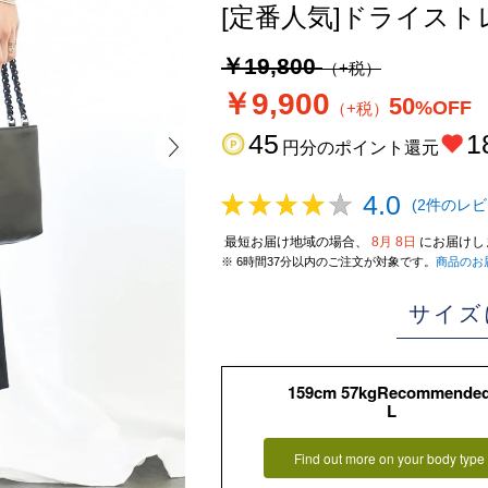
[定番人気]ドライス
￥19,800
（+税）
￥9,900
50
%OFF
（+税）
45
1
円分のポイント還元
4.0
(2件のレビ
最短お届け地域の場合、
8月 8日
にお届けし
※ 6時間37分以内のご注文が対象です。
商品のお
サイズ
159cm 57kgRecommende
L
Find out more on your body type