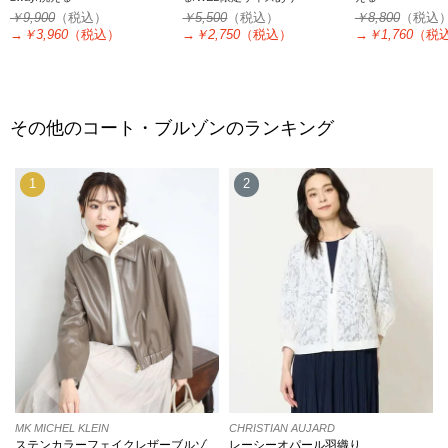
￥9,900
（税込）
￥5,500
（税込）
￥8,800
（税込
→
￥3,960
（税込）
→
￥2,750
（税込）
→
￥1,760
（税
その他のコート・ブルゾンのランキング
1
2
MK MICHEL KLEIN
CHRISTIAN AUJARD
ステンカラーフェイクレザーブルゾ
レーシーオパール羽織り