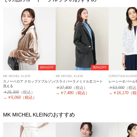
80%OFF
80%OFF
MK MICHEL KLEIN
MK MICHEL KLEIN
CHRISTIAN AUJAR
スノーベロア クロップドブルゾン/
スライバーラメミドル丈コート
レーシーオパール
洗える
￥37,400
（税込）
￥53,900
（税込
￥25,300
（税込）
→
￥7,480
（税込）
→
￥16,170
（税
→
￥5,060
（税込）
のおすすめ
MK MICHEL KLEIN