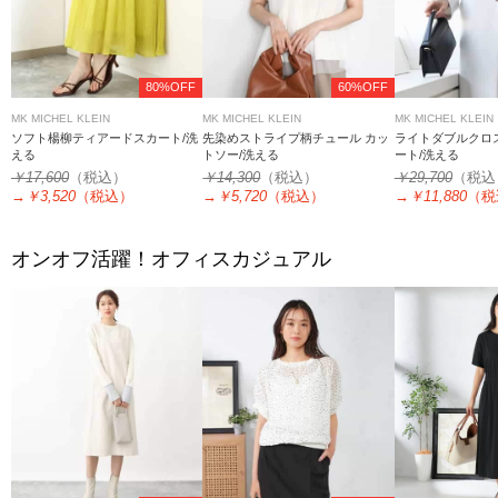
80%OFF
60%OFF
MK MICHEL KLEIN
MK MICHEL KLEIN
MK MICHEL KLEIN
ソフト楊柳ティアードスカート/洗
先染めストライプ柄チュール カッ
ライトダブルクロ
える
トソー/洗える
ート/洗える
￥17,600
（税込）
￥14,300
（税込）
￥29,700
（税込
→
￥3,520
（税込）
→
￥5,720
（税込）
→
￥11,880
（税
オンオフ活躍！オフィスカジュアル