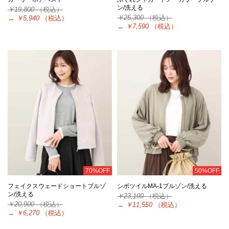
ン/洗える
￥19,800
（税込）
￥25,300
（税込）
→
￥5,940
（税込）
→
￥7,590
（税込）
70%OFF
50%OFF
フェイクスウェードショートブルゾ
シボツイルMA-1ブルゾン/洗える
ン/洗える
￥23,100
（税込）
￥20,900
（税込）
→
￥11,550
（税込）
→
￥6,270
（税込）