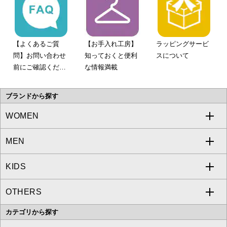
【よくあるご質
【お手入れ工房】
ラッピングサービ
問】お問い合わせ
知っておくと便利
スについて
前にご確認くださ
な情報満載
い。
ブランドから探す
WOMEN
MEN
a.v.v
KIDS
MICHEL KLEIN
a.v.v
OTHERS
MK MICHEL KLEIN
MICHEL KLEIN HOMME
a.v.v
カテゴリから探す
OFUON le MK
MK MICHEL KLEIN HOMME
MK MICHEL KLEIN BAG