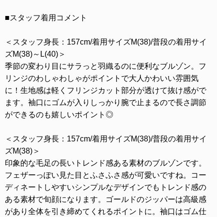
■スタッフ着用コメント
＜スタッフ身長：157cm/着用サイズM(38)/普段の着用サイ
ズM(38)～L(40)＞
季節の変わり目にサラっと羽織るのに便利なブルゾン。フ
リンジのわしゃわしゃがポイントで大人かわいい雰囲気
に！生地感は軽くフリンジカット部分が透けて抜け感がで
ます。袖口にゴムが入りしっかり腕で止まるので長さ調節
ができるのも嬉しいポイント◎
＜スタッフ身長：157cm/着用サイズM(38)/普段の着用サイ
ズM(38)＞
印象的な毛足の長いトレンド感ある素材のブルゾンです。
フェザーっぽい見た目とふさふさ感が可愛いですね。コー
ディネートしやすいシンプルなデザインでもトレンド感の
ある素材で旬顔になります。ゴールドのジッパーは高級感
があり全体を引き締めてくれるポイントに。袖口はゴム仕