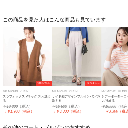
この商品を見た人はこんな商品も見ています
90%OFF
80%OFF
MK MICHEL KLEIN
MK MICHEL KLEIN
MK MICHEL KLEIN
スラブオックス Vネックジレ/洗え
サイド釦デザインプルオンパンツ/
シアーボーダーニ
る
洗える
ン/洗える
￥19,800
（税込）
￥16,500
（税込）
￥16,500
（税込
→
￥1,980
（税込）
→
￥3,300
（税込）
→
￥3,300
（税
その他のコート・ブルゾンのおすすめ