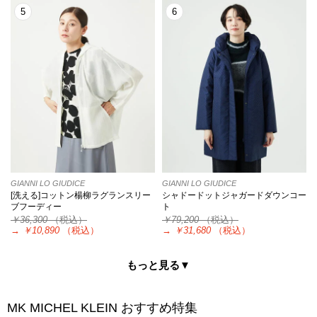
5
6
GIANNI LO GIUDICE
GIANNI LO GIUDICE
[洗える]コットン楊柳ラグランスリー
シャドードットジャガードダウンコー
ブフーディー
ト
￥36,300
（税込）
￥79,200
（税込）
→
￥10,890
（税込）
→
￥31,680
（税込）
もっと見る▼
MK MICHEL KLEIN
おすすめ特集