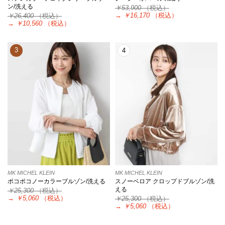
ン/洗える
￥53,900
（税込）
→
￥16,170
（税込）
￥26,400
（税込）
→
￥10,560
（税込）
3
4
MK MICHEL KLEIN
MK MICHEL KLEIN
ポコポコノーカラーブルゾン/洗える
スノーベロア クロップドブルゾン/洗
える
￥25,300
（税込）
→
￥5,060
（税込）
￥25,300
（税込）
→
￥5,060
（税込）