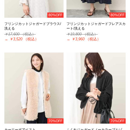
80%OFF
80%OFF
フリンジカットジャガードブラウス/
フリンジカットジャガードフレアスカ
洗える
ート/洗える
￥17,600
（税込）
￥19,800
（税込）
→
￥3,520
（税込）
→
￥3,960
（税込）
70%OFF
70%OFF
カーリーボアベスト
ふくれジャガードノーカラーブルゾ