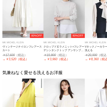
80%OFF
80%OFF
MK MICHEL KLEIN
MK MICHEL KLEIN
MK MICHEL KLEIN
ヴィンテージナイロンフレアース
クロップド丈ラメニット×フレアー
Vネックノーカラー
カート
デシンタンクトップ アンサンブル/
洗える
洗える
￥17,600
（税込）
￥19,800
（税込）
￥20,900
（税込
→
￥3,520
（税込）
→
￥3,960
（税込）
→
￥8,360
（税
気兼ねなく愛せる洗えるお洋服