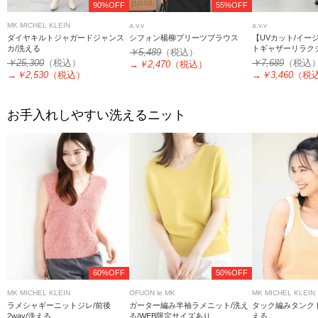
90%OFF
55%OFF
MK MICHEL KLEIN
a.v.v
a.v.v
ダイヤキルトジャガードジャンス
シフォン楊柳プリーツブラウス
【UVカット/イー
カ/洗える
トギャザーリラク
￥5,489
（税込）
ス
￥25,300
（税込）
￥7,689
（税込
→
￥2,470
（税込）
→
￥2,530
（税込）
→
￥3,460
（税
お手入れしやすい洗えるニット
60%OFF
50%OFF
MK MICHEL KLEIN
OFUON le MK
MK MICHEL KLEIN
ラメシャギーニットジレ/前後
ガーター編み半袖ラメニット/洗え
タック編みタンク
2way/洗える
る/WEB限定サイズあり
える