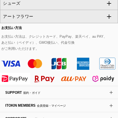
シューズ
タンクトップ・キャミソール
その他のパンツ
その他のスカート
セットアップジャケット
ダッフルコート
ストール・マフラー・スヌード
ネックレス
すべてのバッグ
CHRISTIAN AUJARD
アートフラワー
スウェット・ジャージー
セットアップパンツ
チェスターコート
ベルト・サスペンダー
ピアス・イヤリング
トートバッグ
すべてのシューズ
CHRISTIAN AUJARD Lサイズ
お支払い方法
その他のトップス
セットアップスカート
モッズコート
帽子
ブレスレット・バングル
ショルダーバッグ
パンプス
すべてのアートフラワー
eur3
お支払い方法は、クレジットカード、PayPay、楽天ペイ、au PAY、
あと払い（ペイディ）、GMO後払い、代金引換
セットアップワンピース
ステンカラーコート
ヘアアクセサリー
ブローチ・コサージュ
ボストンバッグ
スニーカー
ローズ
Maison de CINQ
がご利用いただけます。
その他のジャケット・スーツ
ノーカラーコート
財布・名刺入れ・ケース
その他のアクセサリー
クラッチバッグ
ブーツ・ブーティー
オーキッド・胡蝶蘭
MK MICHEL KLEIN BAG
ライダースジャケット
ハンカチ・バンダナ
バックパック・リュック
フラットシューズ
カサブランカ・カラー
HIROKO KOSHINO
デニムジャケット
手袋
ボディバッグ・メッセンジャーバッグ
ローファー
ラナンキュラス
re:edition project 165
SUPPORT
規約・ガイド
ダウンジャケット・コート
チャーム・ストラップ
トラベルバッグ
ドレスシューズ
ポプリアレンジ＆フレグランス
HIROKO BIS
ITOKIN MEMBERS
会員登録・マイページ
その他のコート・ブルゾン
ネクタイ
ビジネスバッグ
サンダル・ミュール
グリーン
HIROKO BIS GRANDE