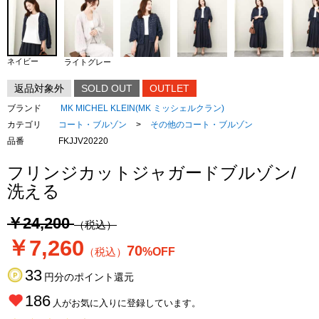
ネイビー
ライトグレー
返品対象外
SOLD OUT
OUTLET
ブランド
MK MICHEL KLEIN(MK ミッシェルクラン)
カテゴリ
コート・ブルゾン
>
その他のコート・ブルゾン
品番
FKJJV20220
フリンジカットジャガードブルゾン/
洗える
￥24,200
（税込）
￥7,260
70
（税込）
%OFF
33
円分のポイント還元
186
人がお気に入りに登録しています。