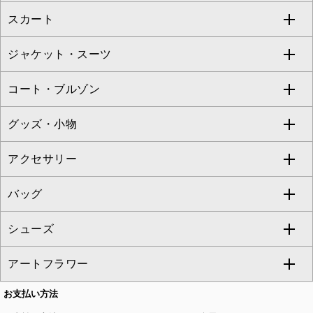
スカート
ブラウス・シャツ
ワンピース
すべてのパンツ
TARA JARMON
ジャケット・スーツ
ニット・セーター
ドレス
フルレングスパンツ
すべてのスカート
ZAPA
コート・ブルゾン
カーディガン
チュニック
クロップド・半端丈パンツ
ロング・マキシ丈スカート
すべてのジャケット・スーツ
TONEA
グッズ・小物
アンサンブルセット
ジャンパースカート
ガウチョ・ワイドパンツ
ひざ丈スカート
テーラードジャケット
すべてのコート・ブルゾン
al'aise modulation
アクセサリー
ベスト・ジレ
その他のワンピース・ドレス
ハーフ・ショート丈パンツ
ミモレ丈スカート
ノーカラージャケット
トレンチコート
すべてのグッズ・小物
GEORGES RECH
バッグ
パーカー
サロペット・オールインワン
ショート・ミニ丈スカート
セットアップ
ピーコート
マスク
すべてのアクセサリー
GIANNI LO GIUDICE
シューズ
タンクトップ・キャミソール
その他のパンツ
その他のスカート
セットアップジャケット
ダッフルコート
ストール・マフラー・スヌード
ネックレス
すべてのバッグ
CHRISTIAN AUJARD
アートフラワー
スウェット・ジャージー
セットアップパンツ
チェスターコート
ベルト・サスペンダー
ピアス・イヤリング
トートバッグ
すべてのシューズ
CHRISTIAN AUJARD Lサイズ
お支払い方法
その他のトップス
セットアップスカート
モッズコート
帽子
ブレスレット・バングル
ショルダーバッグ
パンプス
すべてのアートフラワー
eur3