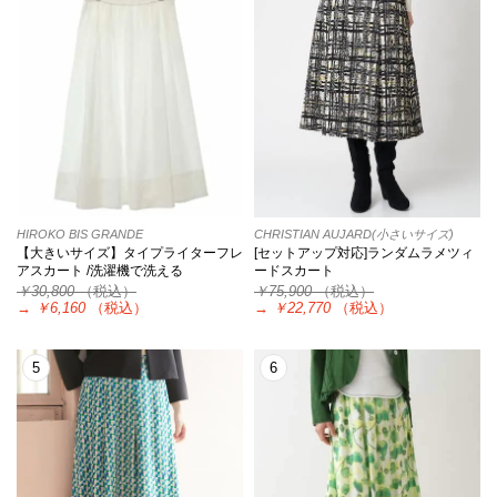
HIROKO BIS GRANDE
CHRISTIAN AUJARD(小さいサイズ)
【大きいサイズ】タイプライターフレ
[セットアップ対応]ランダムラメツィ
アスカート /洗濯機で洗える
ードスカート
￥30,800
（税込）
￥75,900
（税込）
→
￥6,160
（税込）
→
￥22,770
（税込）
5
6