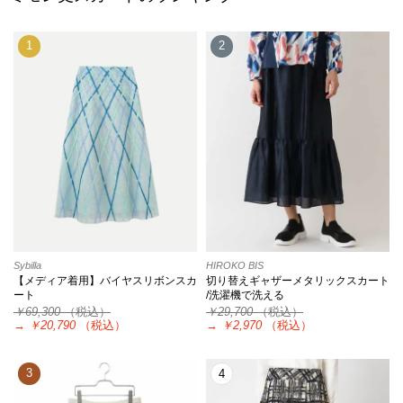
1
2
Sybilla
HIROKO BIS
【メディア着用】バイヤスリボンスカ
切り替えギャザーメタリックスカート
ート
/洗濯機で洗える
￥69,300
（税込）
￥29,700
（税込）
→
￥20,790
（税込）
→
￥2,970
（税込）
3
4