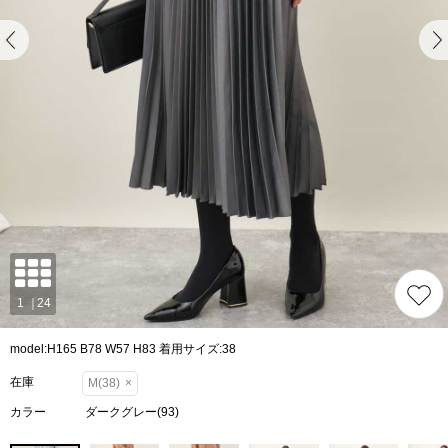
model:H165 B78 W57 H83 着用サイズ:38
在庫
M(38)
×
カラー
ダークグレー(93)