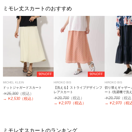
ミモレ丈スカートのおすすめ
90%OFF
90%OFF
MICHEL KLEIN
HIROKO BIS
HIROKO BIS
ドットジャガードスカート
【洗える】ストライプデザインフ
切り替えギャザー
レアスカート
ート /洗濯機で洗
￥25,300
（税込）
￥29,700
（税込）
￥29,700
（税込
→
￥2,530
（税込）
→
￥2,970
（税込）
→
￥2,970
（税
ミモレ丈スカートのランキング