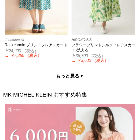
Jocomomola
HIROKO BIS
Rojo carmin プリントフレアスカート
フラワープリントシルクフレアスカー
ト /洗える
￥24,200
（税込）
→
￥7,260
（税込）
￥36,300
（税込）
→
￥3,630
（税込）
もっと見る▼
MK MICHEL KLEIN
おすすめ特集