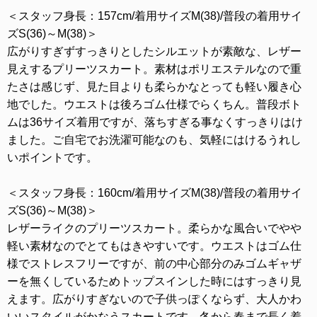
＜スタッフ身長：157cm/着用サイズM(38)/普段の着用サイ
ズS(36)～M(38)＞
広がりすぎずすっきりとしたシルエットが素敵な、レザー
見えするプリーツスカート。素材はポリエステルなので重
たさは感じず、見た目よりも柔らかなとっても軽い履き心
地でした。ウエストは後ろゴム仕様でらくちん。普段ボト
ムは36サイズ着用ですが、落ちすぎる事なくすっきりはけ
ました。ご自宅でお洗濯可能なのも、気軽にはけるうれし
いポイントです。
＜スタッフ身長：160cm/着用サイズM(38)/普段の着用サイ
ズS(36)～M(38)＞
レザーライクのプリーツスカート。柔らかな風合いでやや
軽い素材なのでとてもはきやすいです。ウエストはゴム仕
様でストレスフリーですが、前の中心部分のみゴムギャザ
ーを無くしているためトップスインした時にはすっきり見
えます。広がりすぎないので子供っぽくならず、大人かわ
いいスタイルがかなうスカートです。冬から春まで長く着