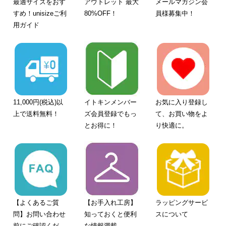
最適サイズをおす
アウトレット 最大
メールマガジン会
すめ！unisizeご利
80%OFF！
員様募集中！
用ガイド
11,000円(税込)以
イトキンメンバー
お気に入り登録し
上で送料無料！
ズ会員登録でもっ
て、お買い物をよ
とお得に！
り快適に。
【よくあるご質
【お手入れ工房】
ラッピングサービ
問】お問い合わせ
知っておくと便利
スについて
前にご確認くださ
な情報満載