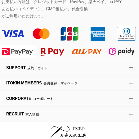
お支払い方法は、クレジットカード、PayPay、楽天ペイ、au PAY、
あと払い（ペイディ）、GMO後払い、代金引換
セットアップワンピース
ステンカラーコート
ヘアアクセサリー
ブローチ・コサージュ
ボストンバッグ
スニーカー
ローズ
Maison de CINQ
がご利用いただけます。
その他のジャケット・スーツ
ノーカラーコート
財布・名刺入れ・ケース
その他のアクセサリー
クラッチバッグ
ブーツ・ブーティー
オーキッド・胡蝶蘭
MK MICHEL KLEIN BAG
ライダースジャケット
ハンカチ・バンダナ
バックパック・リュック
フラットシューズ
カサブランカ・カラー
HIROKO KOSHINO
デニムジャケット
手袋
ボディバッグ・メッセンジャーバッグ
ローファー
ラナンキュラス
re:edition project 165
SUPPORT
規約・ガイド
ダウンジャケット・コート
チャーム・ストラップ
トラベルバッグ
ドレスシューズ
ポプリアレンジ＆フレグランス
HIROKO BIS
ITOKIN MEMBERS
会員登録・マイページ
その他のコート・ブルゾン
ネクタイ
ビジネスバッグ
サンダル・ミュール
グリーン
HIROKO BIS GRANDE
CORPORATE
コーポレート
ポーチ
その他のバッグ
その他のシューズ
その他のアートフラワー
RECRUIT
求人情報
傘・日傘
アイウェア