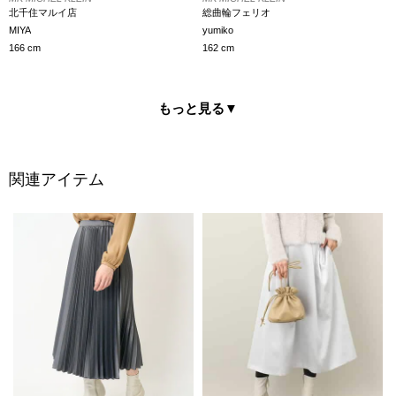
北千住マルイ店
総曲輪フェリオ
MIYA
yumiko
166 cm
162 cm
もっと見る
▼
関連アイテム