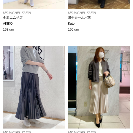
MK MICHEL KLEIN
MK MICHEL KLEIN
泉中央セルバ店
金沢エムザ店
Kato
AKIKO
160 cm
159 cm
MK MICHEL KLEIN
MK MICHEL KLEIN