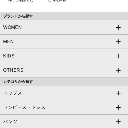
い。
ブランドから探す
WOMEN
MEN
a.v.v
KIDS
MICHEL KLEIN
a.v.v
OTHERS
MK MICHEL KLEIN
MICHEL KLEIN HOMME
a.v.v
カテゴリから探す
OFUON le MK
MK MICHEL KLEIN HOMME
MK MICHEL KLEIN BAG
トップス
Sybilla
EMILIO ROBBA
ワンピース・ドレス
すべてのトップス
S sybilla
BUYERS SELECT
パンツ
カットソー・Tシャツ
すべてのワンピース・ドレス
Jocomomola