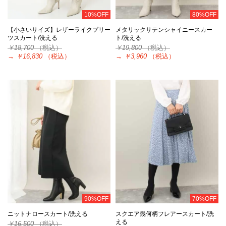
10%OFF
80%OFF
【小さいサイズ】レザーライクプリー
メタリックサテンシャイニースカー
ツスカート/洗える
ト/洗える
￥18,700
（税込）
￥19,800
（税込）
→
￥16,830
（税込）
→
￥3,960
（税込）
90%OFF
70%OFF
ニットナロースカート/洗える
スクエア幾何柄フレアースカート/洗
える
￥16,500
（税込）