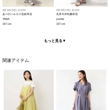
MK MICHEL KLEIN
MK MICHEL KLEIN
丸井今井札幌本店
あべのハルカス近鉄本店
yoshie
YANA
157 cm
157 cm
もっと見る
▼
関連アイテム