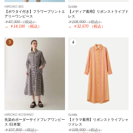
HIROKO BIS
Sybilla
【ボウタイ付き】フラワープリントエ
【メディア着用】リボンストライプド
アリーワンピース
レス
￥47,300
（税込）
￥108,900
（税込）
→
￥14,190
（税込）
→
￥32,670
（税込）
3
4
HIROKO KOSHINO
Sybilla
先染めボーダーサイドフレアワンピー
【ドラマ着用】リボンストライプシャ
ス /日本製
ツドレス
￥107,800
（税込）
￥108,900
（税込）