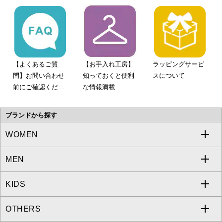
【よくあるご質
【お手入れ工房】
ラッピングサービ
問】お問い合わせ
知っておくと便利
スについて
前にご確認くださ
な情報満載
い。
ブランドから探す
WOMEN
MEN
a.v.v
KIDS
MICHEL KLEIN
a.v.v
OTHERS
MK MICHEL KLEIN
MICHEL KLEIN HOMME
a.v.v