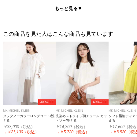
もっと見る▼
この商品を見た人はこんな商品も見ています
30%OFF
60%OFF
MK MICHEL KLEIN
MK MICHEL KLEIN
MK MICHEL KLEIN
タフタノーカラーロングコート/洗
先染めストライプ柄チュール カッ
ソフト楊柳ティア
える
トソー/洗える
える
￥33,000
（税込）
￥14,300
（税込）
￥17,600
（税込
→
￥23,100
（税込）
→
￥5,720
（税込）
→
￥3,520
（税