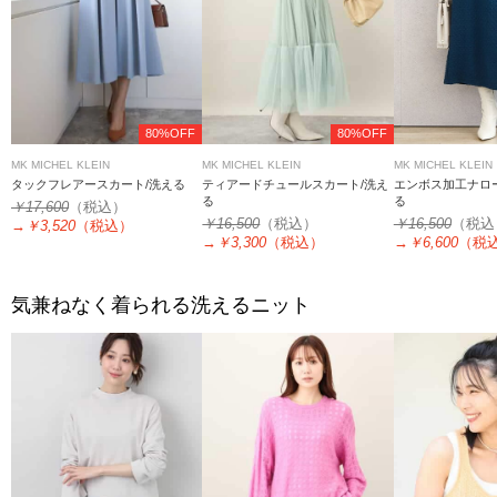
80%OFF
80%OFF
MK MICHEL KLEIN
MK MICHEL KLEIN
MK MICHEL KLEIN
タックフレアースカート/洗える
ティアードチュールスカート/洗え
エンボス加工ナロ
る
る
￥17,600
（税込）
￥16,500
（税込）
￥16,500
（税込
→
￥3,520
（税込）
→
￥3,300
（税込）
→
￥6,600
（税
気兼ねなく着られる洗えるニット