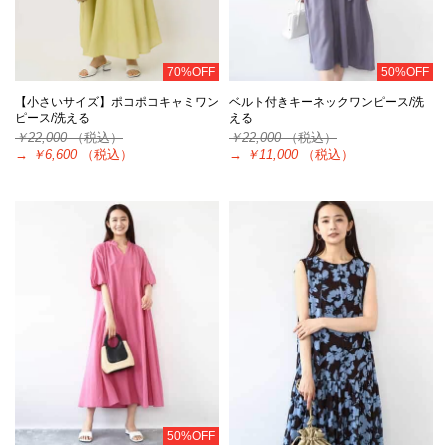
70%OFF
50%OFF
【小さいサイズ】ポコポコキャミワン
ベルト付きキーネックワンピース/洗
ピース/洗える
える
￥22,000
（税込）
￥22,000
（税込）
→
￥6,600
（税込）
→
￥11,000
（税込）
50%OFF