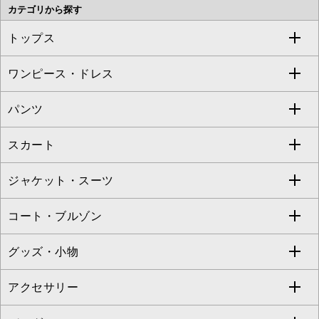
カテゴリから探す
OFUON le MK
MK MICHEL KLEIN HOMME
MK MICHEL KLEIN BAG
トップス
Sybilla
EMILIO ROBBA
ワンピース・ドレス
すべてのトップス
S sybilla
BUYERS SELECT
パンツ
カットソー・Tシャツ
すべてのワンピース・ドレス
Jocomomola
スカート
ブラウス・シャツ
ワンピース
すべてのパンツ
TARA JARMON
ジャケット・スーツ
ニット・セーター
ドレス
フルレングスパンツ
すべてのスカート
ZAPA
コート・ブルゾン
カーディガン
チュニック
クロップド・半端丈パンツ
ロング・マキシ丈スカート
すべてのジャケット・スーツ
TONEA
グッズ・小物
アンサンブルセット
ジャンパースカート
ガウチョ・ワイドパンツ
ひざ丈スカート
テーラードジャケット
すべてのコート・ブルゾン
al'aise modulation
アクセサリー
ベスト・ジレ
その他のワンピース・ドレス
ハーフ・ショート丈パンツ
ミモレ丈スカート
ノーカラージャケット
トレンチコート
すべてのグッズ・小物
GEORGES RECH