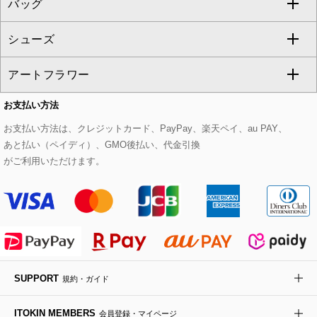
バッグ
パーカー
サロペット・オールインワン
ショート・ミニ丈スカート
セットアップ
ピーコート
マスク
すべてのアクセサリー
GIANNI LO GIUDICE
シューズ
タンクトップ・キャミソール
その他のパンツ
その他のスカート
セットアップジャケット
ダッフルコート
ストール・マフラー・スヌード
ネックレス
すべてのバッグ
CHRISTIAN AUJARD
アートフラワー
スウェット・ジャージー
セットアップパンツ
チェスターコート
ベルト・サスペンダー
ピアス・イヤリング
トートバッグ
すべてのシューズ
CHRISTIAN AUJARD Lサイズ
お支払い方法
その他のトップス
セットアップスカート
モッズコート
帽子
ブレスレット・バングル
ショルダーバッグ
パンプス
すべてのアートフラワー
eur3
お支払い方法は、クレジットカード、PayPay、楽天ペイ、au PAY、
あと払い（ペイディ）、GMO後払い、代金引換
セットアップワンピース
ステンカラーコート
ヘアアクセサリー
ブローチ・コサージュ
ボストンバッグ
スニーカー
ローズ
Maison de CINQ
がご利用いただけます。
その他のジャケット・スーツ
ノーカラーコート
財布・名刺入れ・ケース
その他のアクセサリー
クラッチバッグ
ブーツ・ブーティー
オーキッド・胡蝶蘭
MK MICHEL KLEIN BAG
ライダースジャケット
ハンカチ・バンダナ
バックパック・リュック
フラットシューズ
カサブランカ・カラー
HIROKO KOSHINO
デニムジャケット
手袋
ボディバッグ・メッセンジャーバッグ
ローファー
ラナンキュラス
re:edition project 165
SUPPORT
規約・ガイド
ダウンジャケット・コート
チャーム・ストラップ
トラベルバッグ
ドレスシューズ
ポプリアレンジ＆フレグランス
HIROKO BIS
ITOKIN MEMBERS
会員登録・マイページ