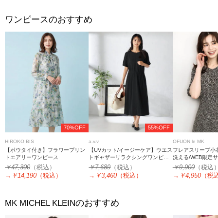
ワンピースのおすすめ
70%OFF
55%OFF
HIROKO BIS
a.v.v
OFUON le MK
【ボウタイ付き】フラワープリン
【UVカット/イージーケア】ウエス
フレアスリーブ小
トエアリーワンピース
トギャザーリラクシングワンピー
洗える/WEB限定
ス
￥47,300
（税込）
￥7,689
（税込）
￥9,900
（税込
→
￥14,190
（税込）
→
￥3,460
（税込）
→
￥4,950
（税
のおすすめ
MK MICHEL KLEIN