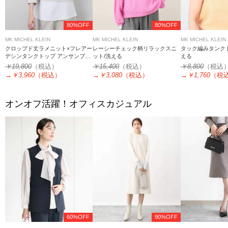
80%OFF
80%OFF
MK MICHEL KLEIN
MK MICHEL KLEIN
MK MICHEL KLEIN
クロップド丈ラメニット×フレアー
レーシーチェック柄リラックスニ
タック編みタンク
デシンタンクトップ アンサンブル/
ット/洗える
える
洗える
￥19,800
（税込）
￥15,400
（税込）
￥8,800
（税込
→
￥3,960
（税込）
→
￥3,080
（税込）
→
￥1,760
（税
オンオフ活躍！オフィスカジュアル
60%OFF
90%OFF