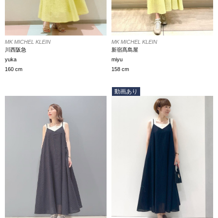
MK MICHEL KLEIN
MK MICHEL KLEIN
新宿髙島屋
川西阪急
miyu
yuka
158 cm
160 cm
動画あり