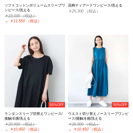
ソフトコットンボリュームスリーブワ
花柄ティアードワンピース/洗える
ンピース/洗える
￥25,300
（税込）
￥23,100
（税込）
→
￥11,550
（税込）
50%OFF
50%OFF
ランタンスリーブ切替えワンピース/
ウエスト切り替えノースリーブワンピ
接触冷感/洗える
ース/接触冷感/洗える
￥20,900
（税込）
￥20,900
（税込）
→
￥10,450
（税込）
→
￥10,450
（税込）