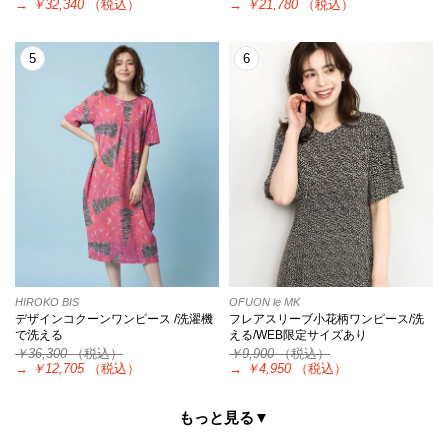
→
￥32,340
（税込）
→
￥21,780
（税込）
5
6
HIROKO BIS
OFUON le MK
デザインコクーンワンピース /洗濯機
フレアスリーブ小花柄ワンピース/洗
で洗える
える/WEB限定サイズあり
￥36,300
（税込）
￥9,900
（税込）
→
￥12,705
（税込）
→
￥4,950
（税込）
もっと見る▼