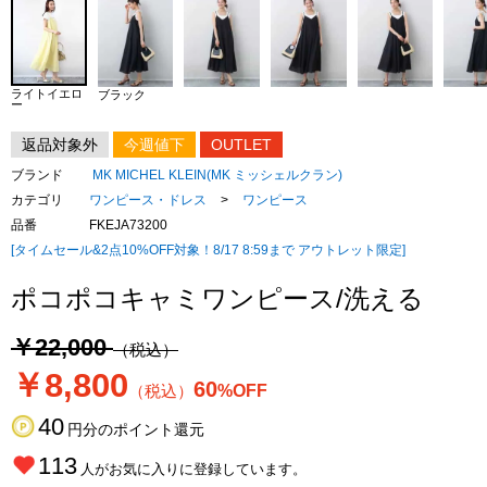
ライトイエロ
ブラック
ー
返品対象外
今週値下
OUTLET
ブランド
MK MICHEL KLEIN(MK ミッシェルクラン)
カテゴリ
ワンピース・ドレス
>
ワンピース
品番
FKEJA73200
[タイムセール&2点10%OFF対象！8/17 8:59まで アウトレット限定]
ポコポコキャミワンピース/洗える
￥22,000
（税込）
￥8,800
60
（税込）
%OFF
40
円分のポイント還元
113
人がお気に入りに登録しています。