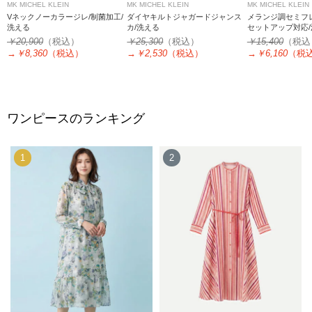
MK MICHEL KLEIN
MK MICHEL KLEIN
MK MICHEL KLEIN
Vネックノーカラージレ/制菌加工/
ダイヤキルトジャガードジャンス
メランジ調セミフ
洗える
カ/洗える
セットアップ対応/
￥20,900
（税込）
￥25,300
（税込）
￥15,400
（税込
→
￥8,360
（税込）
→
￥2,530
（税込）
→
￥6,160
（税
ワンピースのランキング
1
2