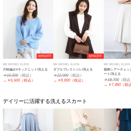
60%OFF
60%OFF
MK MICHEL KLEIN
MK MICHEL KLEIN
MK MICHEL KLEIN
片畦編みVネックニット/洗える
ダブルブレストジレ/洗える
楊柳シアーチェッ
ート/洗える
￥16,500
（税込）
￥22,000
（税込）
￥18,700
（税込
→
￥6,600
（税込）
→
￥8,800
（税込）
→
￥7,480
（税
デイリーに活躍する洗えるスカート