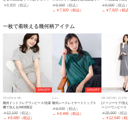
アップ可
える/セットアップ可
可
￥8,800
（税込）
￥9,900
（税込）
￥9,900
（税込
→
￥7,920
（税込）
→
￥7,920
（税
一枚で着映える幾何柄アイテム
20%OFF
10%OFF
OFUON le MK
a.v.v
MK MICHEL KLEIN
幾何ドットフレアワンピース/洗濯
幾何レースレイヤードトップス
[イージーケア/洗
機で洗える/WEB限定
ージーワンピース
￥4,939
（税込）
￥12,100
（税込）
￥20,900
（税込
→
￥4,446
（税込）
→
￥9,680
（税込）
→
￥12,540
（税