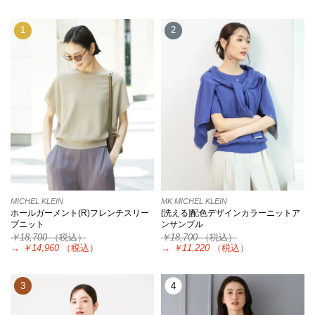
1
2
MICHEL KLEIN
MK MICHEL KLEIN
ホールガーメント(R)フレンチスリー
[洗える]配色デザインカラーニットア
ブニット
ンサンブル
￥18,700
（税込）
￥18,700
（税込）
→
￥14,960
（税込）
→
￥11,220
（税込）
3
4