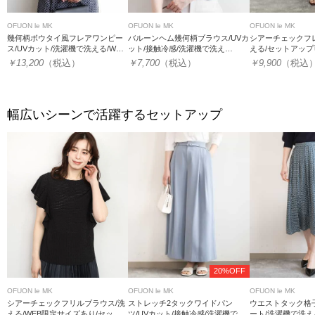
OFUON le MK
OFUON le MK
OFUON le MK
幾何柄ボウタイ風フレアワンピー
バルーンヘム幾何柄ブラウス/UVカ
シアーチェックフ
ス/UVカット/洗濯機で洗える/WEB
ット/接触冷感/洗濯機で洗え
える/セットアップ
限定サイズあり
る/WEB限定サイズあり
￥13,200
（税込）
￥7,700
（税込）
￥9,900
（税込
幅広いシーンで活躍するセットアップ
20%OFF
OFUON le MK
OFUON le MK
OFUON le MK
シアーチェックフリルブラウス/洗
ストレッチ2タックワイドパン
ウエストタック格
える/WEB限定サイズあり/セット
ツ/UVカット/接触冷感/洗濯機で洗
ート/洗濯機で洗え