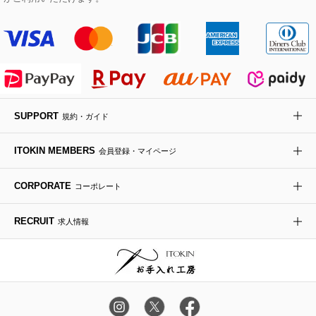
その他のジャケット・スーツ
ノーカラーコート
財布・名刺入れ・ケース
その他のアクセサリー
クラッチバッグ
ブーツ・ブーティー
オーキッド・胡蝶蘭
MK MICHEL KLEIN BAG
ライダースジャケット
ハンカチ・バンダナ
バックパック・リュック
フラットシューズ
カサブランカ・カラー
HIROKO KOSHINO
デニムジャケット
手袋
ボディバッグ・メッセンジャーバッグ
ローファー
ラナンキュラス
re:edition project 165
SUPPORT
規約・ガイド
ダウンジャケット・コート
チャーム・ストラップ
トラベルバッグ
ドレスシューズ
ポプリアレンジ＆フレグランス
HIROKO BIS
ITOKIN MEMBERS
会員登録・マイページ
その他のコート・ブルゾン
ネクタイ
ビジネスバッグ
サンダル・ミュール
グリーン
HIROKO BIS GRANDE
CORPORATE
コーポレート
ポーチ
その他のバッグ
その他のシューズ
その他のアートフラワー
RECRUIT
求人情報
傘・日傘
アイウェア
レッグウェア