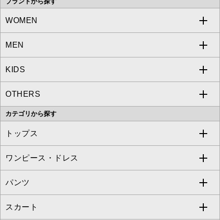
ブランドから探す
WOMEN
MEN
a.v.v
KIDS
MICHEL KLEIN
a.v.v
OTHERS
MK MICHEL KLEIN
MICHEL KLEIN HOMME
a.v.v
カテゴリから探す
OFUON le MK
MK MICHEL KLEIN HOMME
MK MICHEL KLEIN BAG
トップス
Sybilla
EMILIO ROBBA
ワンピース・ドレス
すべてのトップス
S sybilla
BUYERS SELECT
パンツ
カットソー・Tシャツ
すべてのワンピース・ドレス
Jocomomola
スカート
ブラウス・シャツ
ワンピース
すべてのパンツ
TARA JARMON