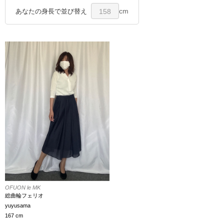
cm
あなたの身長で並び替え
158
OFUON le MK
総曲輪フェリオ
yuyusama
167 cm