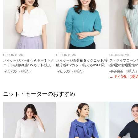
OFUON le MK
OFUON le MK
OFUON le MK
ハイゲージパール付きキーネック
ハイゲージ五分袖タックニット/接
ストライプローン
ニット/接触冷感/UVカット/洗え
触冷感/UVカット/洗える/WEB限定
感/通気性/透湿性/
る/WEB限定サイズあり
サイズあり
あり
￥7,700
（税込）
￥6,600
（税込）
￥8,800
（税込
→
￥7,040
（税
ニット・セーターのおすすめ