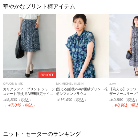
華やかなプリント柄アイテム
20%OFF
OFUON le MK
MK MICHEL KLEIN
a.v.v
カリグラフィープリント ジャージ
[洗える]前後2way/更紗プリント花
【洗える】フラワ
スカート/洗える/WEB限定サイズ
柄シフォンブラウス
ザーノースリーブ
あり
￥8,800
（税込）
￥15,400
（税込）
￥9,889
（税込
→
￥7,040
（税込）
→
￥8,901
（税
ニット・セーターのランキング