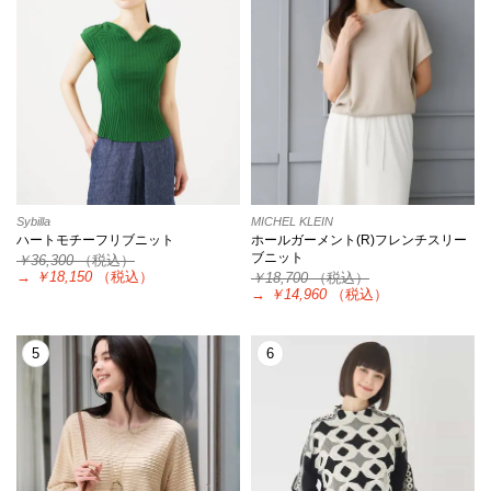
Sybilla
MICHEL KLEIN
ハートモチーフリブニット
ホールガーメント(R)フレンチスリー
ブニット
￥36,300
（税込）
→
￥18,150
（税込）
￥18,700
（税込）
→
￥14,960
（税込）
5
6