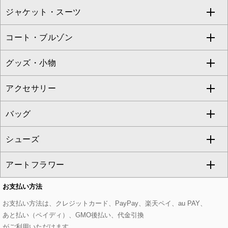
ジャケット・スーツ
ニット・セーター
ドレス
フルレングスパンツ
すべてのスカート
ZAPA
コート・ブルゾン
カーディガン
チュニック
クロップド・半端丈パンツ
ロング・マキシ丈スカート
すべてのジャケット・スーツ
TONEA
グッズ・小物
アンサンブルセット
ジャンパースカート
ガウチョ・ワイドパンツ
ひざ丈スカート
テーラードジャケット
すべてのコート・ブルゾン
al'aise modulation
アクセサリー
ベスト・ジレ
その他のワンピース・ドレス
ハーフ・ショート丈パンツ
ミモレ丈スカート
ノーカラージャケット
トレンチコート
すべてのグッズ・小物
GEORGES RECH
バッグ
パーカー
サロペット・オールインワン
ショート・ミニ丈スカート
セットアップ
ピーコート
マスク
すべてのアクセサリー
GIANNI LO GIUDICE
シューズ
タンクトップ・キャミソール
その他のパンツ
その他のスカート
セットアップジャケット
ダッフルコート
ストール・マフラー・スヌード
ネックレス
すべてのバッグ
CHRISTIAN AUJARD
アートフラワー
スウェット・ジャージー
セットアップパンツ
チェスターコート
ベルト・サスペンダー
ピアス・イヤリング
トートバッグ
すべてのシューズ
CHRISTIAN AUJARD Lサイズ
お支払い方法
その他のトップス
セットアップスカート
モッズコート
帽子
ブレスレット・バングル
ショルダーバッグ
パンプス
すべてのアートフラワー
eur3
お支払い方法は、クレジットカード、PayPay、楽天ペイ、au PAY、
あと払い（ペイディ）、GMO後払い、代金引換
セットアップワンピース
ステンカラーコート
ヘアアクセサリー
ブローチ・コサージュ
ボストンバッグ
スニーカー
ローズ
Maison de CINQ
がご利用いただけます。