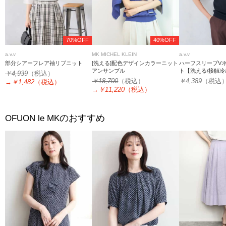
70%OFF
40%OFF
a.v.v
MK MICHEL KLEIN
a.v.v
部分シアーフレア袖リブニット
[洗える]配色デザインカラーニット
ハーフスリーブV
アンサンブル
ト【洗える/接触冷
￥4,939
（税込）
￥18,700
（税込）
￥4,389
（税込
→
￥1,482
（税込）
→
￥11,220
（税込）
のおすすめ
OFUON le MK