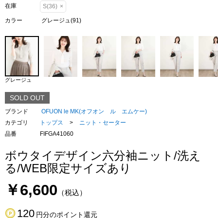
在庫
S(36)
×
カラー
グレージュ(91)
グレージュ
SOLD OUT
ブランド
OFUON le MK(オフオン ル エムケー)
カテゴリ
トップス
>
ニット・セーター
品番
FIFGA41060
ボウタイデザイン六分袖ニット/洗え
る/WEB限定サイズあり
￥6,600
（税込）
120
円分のポイント還元