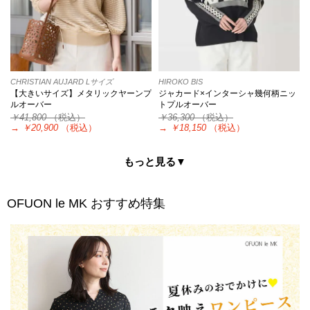
CHRISTIAN AUJARD Lサイズ
HIROKO BIS
【大きいサイズ】メタリックヤーンプ
ジャカード×インターシャ幾何柄ニッ
ルオーバー
トプルオーバー
￥41,800
（税込）
￥36,300
（税込）
→
￥20,900
（税込）
→
￥18,150
（税込）
もっと見る▼
OFUON le MK
おすすめ特集