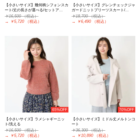
【小さいサイズ】幾何柄シフォンスカ
【小さいサイズ】グレンチェックジャ
ート/丈の長さが選べる/セットア…
ガードニットプリーツスカート/…
￥16,500
（税込）
￥18,700
（税込）
→
￥5,720
（税込）
→
￥6,490
（税込）
65%OFF
70%OFF
【小さいサイズ】ラメシャギーニッ
【小さいサイズ】ミドル丈メルトンコ
ト/洗える
ート
￥16,500
（税込）
￥36,300
（税込）
→
￥5,720
（税込）
→
￥10,890
（税込）