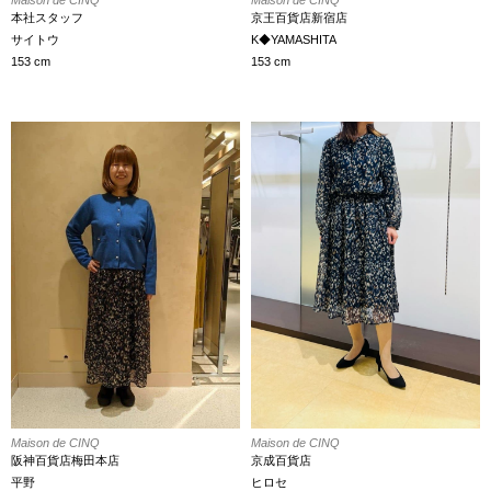
Maison de CINQ
Maison de CINQ
本社スタッフ
京王百貨店新宿店
サイトウ
K◆YAMASHITA
153 cm
153 cm
Maison de CINQ
Maison de CINQ
阪神百貨店梅田本店
京成百貨店
平野
ヒロセ