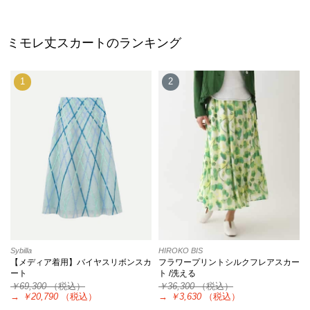
ミモレ丈スカートのランキング
1
2
Sybilla
HIROKO BIS
【メディア着用】バイヤスリボンスカ
フラワープリントシルクフレアスカー
ート
ト /洗える
￥69,300
（税込）
￥36,300
（税込）
→
￥20,790
（税込）
→
￥3,630
（税込）