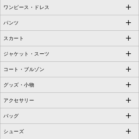
ワンピース・ドレス
すべてのトップス
S sybilla
BUYERS SELECT
パンツ
カットソー・Tシャツ
すべてのワンピース・ドレス
Jocomomola
スカート
ブラウス・シャツ
ワンピース
すべてのパンツ
TARA JARMON
ジャケット・スーツ
ニット・セーター
ドレス
フルレングスパンツ
すべてのスカート
ZAPA
コート・ブルゾン
カーディガン
チュニック
クロップド・半端丈パンツ
ロング・マキシ丈スカート
すべてのジャケット・スーツ
TONEA
グッズ・小物
アンサンブルセット
ジャンパースカート
ガウチョ・ワイドパンツ
ひざ丈スカート
テーラードジャケット
すべてのコート・ブルゾン
al'aise modulation
アクセサリー
ベスト・ジレ
その他のワンピース・ドレス
ハーフ・ショート丈パンツ
ミモレ丈スカート
ノーカラージャケット
トレンチコート
すべてのグッズ・小物
GEORGES RECH
バッグ
パーカー
サロペット・オールインワン
ショート・ミニ丈スカート
セットアップ
ピーコート
マスク
すべてのアクセサリー
GIANNI LO GIUDICE
シューズ
タンクトップ・キャミソール
その他のパンツ
その他のスカート
セットアップジャケット
ダッフルコート
ストール・マフラー・スヌード
ネックレス
すべてのバッグ
CHRISTIAN AUJARD