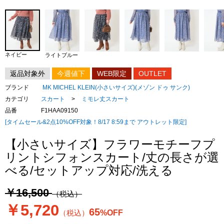
ネイビー
ライトブルー
返品対象外
今週値下
WEB限定
OUTLET
ブランド
MK MICHEL KLEIN(小さいサイズ)(メゾン ドゥ サンク)
カテゴリ
スカート
>
ミモレ丈スカート
品番
F1HAA09150
[タイムセール&2点10%OFF対象！8/17 8:59まで アウトレット限定]
【小さいサイズ】フラワーモチーフプ
リントシフォンスカート/丈の長さが選
べる/セットアップ対応/洗える
￥16,500
（税込）
￥5,720
65
（税込）
%OFF