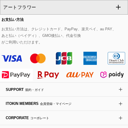
アートフラワー
スウェット・ジャージー
セットアップパンツ
チェスターコート
ベルト・サスペンダー
ピアス・イヤリング
トートバッグ
すべてのシューズ
CHRISTIAN AUJARD Lサイズ
お支払い方法
その他のトップス
セットアップスカート
モッズコート
帽子
ブレスレット・バングル
ショルダーバッグ
パンプス
すべてのアートフラワー
eur3
お支払い方法は、クレジットカード、PayPay、楽天ペイ、au PAY、
あと払い（ペイディ）、GMO後払い、代金引換
セットアップワンピース
ステンカラーコート
ヘアアクセサリー
ブローチ・コサージュ
ボストンバッグ
スニーカー
ローズ
Maison de CINQ
がご利用いただけます。
その他のジャケット・スーツ
ノーカラーコート
財布・名刺入れ・ケース
その他のアクセサリー
クラッチバッグ
ブーツ・ブーティー
オーキッド・胡蝶蘭
MK MICHEL KLEIN BAG
ライダースジャケット
ハンカチ・バンダナ
バックパック・リュック
フラットシューズ
カサブランカ・カラー
HIROKO KOSHINO
デニムジャケット
手袋
ボディバッグ・メッセンジャーバッグ
ローファー
ラナンキュラス
re:edition project 165
SUPPORT
規約・ガイド
ダウンジャケット・コート
チャーム・ストラップ
トラベルバッグ
ドレスシューズ
ポプリアレンジ＆フレグランス
HIROKO BIS
ITOKIN MEMBERS
会員登録・マイページ
その他のコート・ブルゾン
ネクタイ
ビジネスバッグ
サンダル・ミュール
グリーン
HIROKO BIS GRANDE
CORPORATE
コーポレート
ポーチ
その他のバッグ
その他のシューズ
その他のアートフラワー