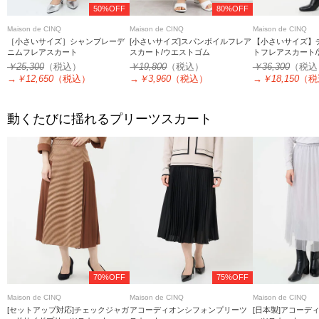
50%OFF
80%OFF
Maison de CINQ
Maison de CINQ
Maison de CINQ
［小さいサイズ］シャンブレーデ
[小さいサイズ]スパンボイルフレア
【小さいサイズ】
ニムフレアスカート
スカート/ウエストゴム
トフレアスカート
￥25,300
（税込）
￥19,800
（税込）
￥36,300
（税込
→
￥12,650
（税込）
→
￥3,960
（税込）
→
￥18,150
（税
動くたびに揺れるプリーツスカート
70%OFF
75%OFF
Maison de CINQ
Maison de CINQ
Maison de CINQ
[セットアップ対応]チェックジャガ
アコーディオンシフォンプリーツ
[日本製]アコーデ