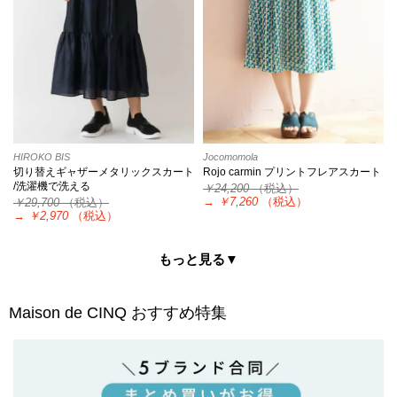
HIROKO BIS
Jocomomola
切り替えギャザーメタリックスカート
Rojo carmin プリントフレアスカート
/洗濯機で洗える
￥24,200
（税込）
→
￥7,260
（税込）
￥29,700
（税込）
→
￥2,970
（税込）
もっと見る▼
Maison de CINQ
おすすめ特集