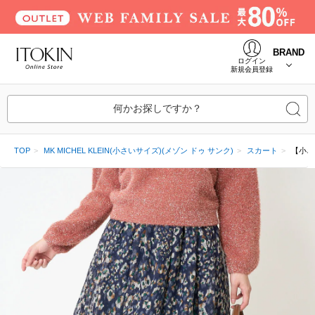
BRAND
ログイン
新規会員登録
何かお探しですか？
TOP
MK MICHEL KLEIN(小さいサイズ)(メゾン ドゥ サンク)
スカート
【小さ