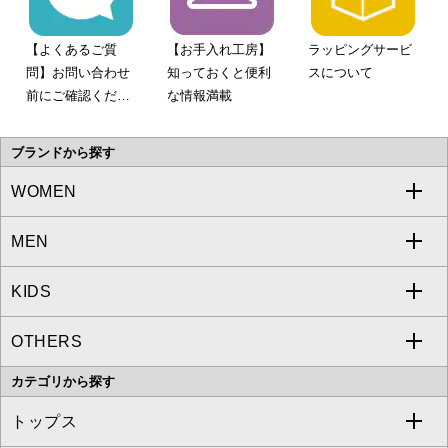
【よくあるご質
【お手入れ工房】
ラッピングサービ
問】お問い合わせ
知っておくと便利
スについて
前にご確認くださ
な情報満載
い。
ブランドから探す
WOMEN
MEN
a.v.v
KIDS
MICHEL KLEIN
a.v.v
OTHERS
MK MICHEL KLEIN
MICHEL KLEIN HOMME
a.v.v
カテゴリから探す
OFUON le MK
MK MICHEL KLEIN HOMME
MK MICHEL KLEIN BAG
トップス
Sybilla
EMILIO ROBBA