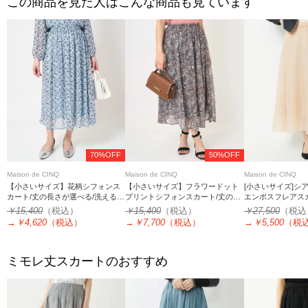
この商品を見た人はこんな商品も見ています
70%OFF
50%OFF
Maison de CINQ
Maison de CINQ
Maison de CINQ
【小さいサイズ】花柄シフォンス
【小さいサイズ】フラワードット
[小さいサイズ]シ
カート/丈の長さが選べる/洗える/
プリントシフォンスカート/丈の長
エンボスフレアス
セットアップ対応
さが選べる/洗濯機で洗える/セット
￥15,400
（税込）
￥15,400
（税込）
￥27,500
（税込
アップ対応
→
￥4,620
（税込）
→
￥7,700
（税込）
→
￥5,500
（税
ミモレ丈スカートのおすすめ