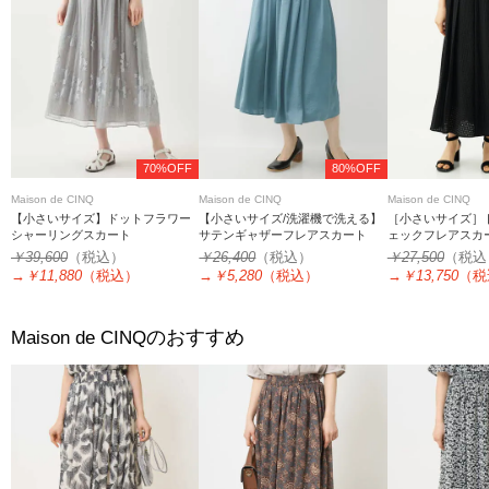
70%OFF
80%OFF
Maison de CINQ
Maison de CINQ
Maison de CINQ
【小さいサイズ】ドットフラワー
【小さいサイズ/洗濯機で洗える】
［小さいサイズ］
シャーリングスカート
サテンギャザーフレアスカート
ェックフレアスカ
プ対応)
￥39,600
（税込）
￥26,400
（税込）
￥27,500
（税込
→
￥11,880
（税込）
→
￥5,280
（税込）
→
￥13,750
（税
のおすすめ
Maison de CINQ