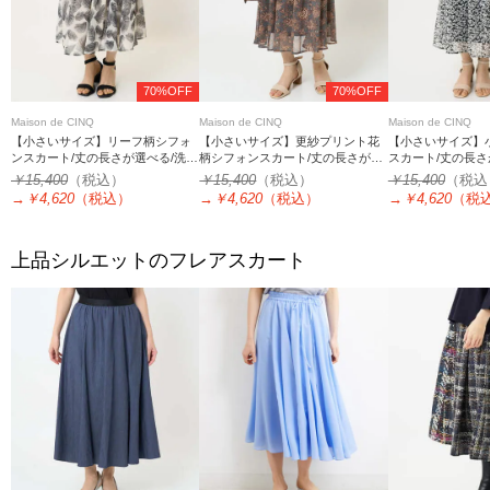
70%OFF
70%OFF
Maison de CINQ
Maison de CINQ
Maison de CINQ
【小さいサイズ】リーフ柄シフォ
【小さいサイズ】更紗プリント花
【小さいサイズ】
ンスカート/丈の長さが選べる/洗え
柄シフォンスカート/丈の長さが選
スカート/丈の長さ
る/セットアップ対応
べる/洗える/セットアップ対応
る/セットアップ対
￥15,400
（税込）
￥15,400
（税込）
￥15,400
（税込
→
￥4,620
（税込）
→
￥4,620
（税込）
→
￥4,620
（税
上品シルエットのフレアスカート