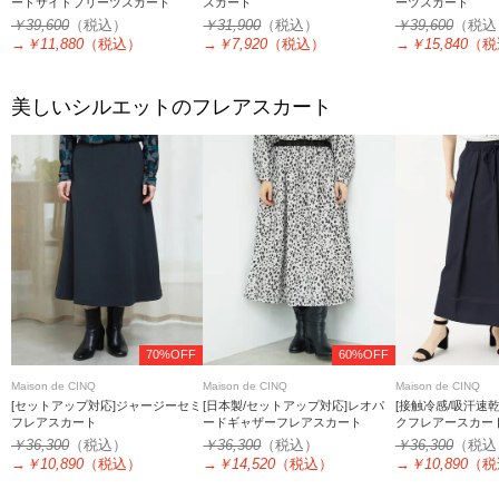
ードサイドプリーツスカート
スカート
ーツスカート
￥39,600
（税込）
￥31,900
（税込）
￥39,600
（税込
→
￥11,880
（税込）
→
￥7,920
（税込）
→
￥15,840
（税
美しいシルエットのフレアスカート
70%OFF
60%OFF
Maison de CINQ
Maison de CINQ
Maison de CINQ
[セットアップ対応]ジャージーセミ
[日本製/セットアップ対応]レオパ
[接触冷感/吸汗速
フレアスカート
ードギャザーフレアスカート
クフレアースカー
￥36,300
（税込）
￥36,300
（税込）
￥36,300
（税込
→
￥10,890
（税込）
→
￥14,520
（税込）
→
￥10,890
（税