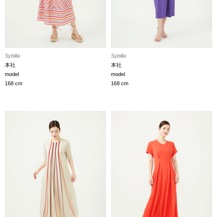
Sybilla
Sybilla
本社
本社
model
model
168 cm
168 cm