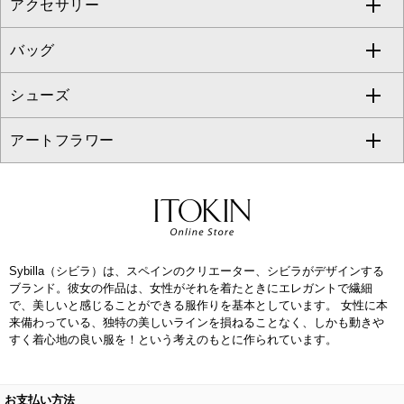
アクセサリー
ベスト・ジレ
その他のワンピース・ドレス
ハーフ・ショート丈パンツ
ミモレ丈スカート
ノーカラージャケット
トレンチコート
すべてのグッズ・小物
GEORGES RECH
バッグ
パーカー
サロペット・オールインワン
ショート・ミニ丈スカート
セットアップ
ピーコート
マスク
すべてのアクセサリー
GIANNI LO GIUDICE
シューズ
タンクトップ・キャミソール
その他のパンツ
その他のスカート
セットアップジャケット
ダッフルコート
ストール・マフラー・スヌード
ネックレス
すべてのバッグ
CHRISTIAN AUJARD
アートフラワー
スウェット・ジャージー
セットアップパンツ
チェスターコート
ベルト・サスペンダー
ピアス・イヤリング
トートバッグ
すべてのシューズ
CHRISTIAN AUJARD Lサイズ
その他のトップス
セットアップスカート
モッズコート
帽子
ブレスレット・バングル
ショルダーバッグ
パンプス
すべてのアートフラワー
eur3
セットアップワンピース
ステンカラーコート
ヘアアクセサリー
ブローチ・コサージュ
ボストンバッグ
スニーカー
ローズ
Maison de CINQ
Sybilla（シビラ）は、スペインのクリエーター、シビラがデザインする
その他のジャケット・スーツ
ノーカラーコート
財布・名刺入れ・ケース
その他のアクセサリー
クラッチバッグ
ブーツ・ブーティー
オーキッド・胡蝶蘭
ブランド。彼女の作品は、女性がそれを着たときにエレガントで繊細
MK MICHEL KLEIN BAG
で、美しいと感じることができる服作りを基本としています。 女性に本
ライダースジャケット
ハンカチ・バンダナ
バックパック・リュック
フラットシューズ
カサブランカ・カラー
来備わっている、独特の美しいラインを損ねることなく、しかも動きや
HIROKO KOSHINO
すく着心地の良い服を！という考えのもとに作られています。
デニムジャケット
手袋
ボディバッグ・メッセンジャーバッグ
ローファー
ラナンキュラス
re:edition project 165
お支払い方法