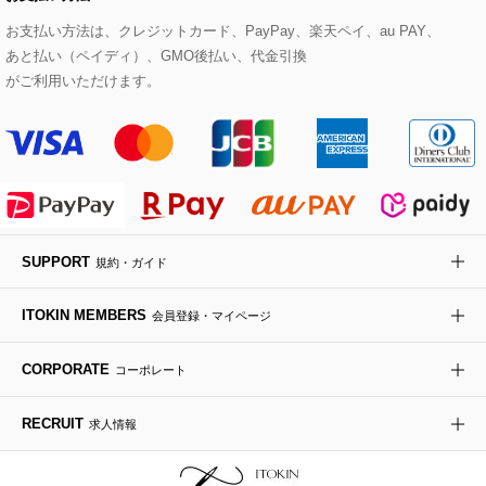
ダウンジャケット・コート
チャーム・ストラップ
トラベルバッグ
ドレスシューズ
ポプリアレンジ＆フレグランス
HIROKO BIS
お支払い方法は、クレジットカード、PayPay、楽天ペイ、au PAY、
あと払い（ペイディ）、GMO後払い、代金引換
その他のコート・ブルゾン
ネクタイ
ビジネスバッグ
サンダル・ミュール
グリーン
がご利用いただけます。
HIROKO BIS GRANDE
ポーチ
その他のバッグ
その他のシューズ
その他のアートフラワー
傘・日傘
アイウェア
SUPPORT
規約・ガイド
レッグウェア
ITOKIN MEMBERS
会員登録・マイページ
時計
CORPORATE
コーポレート
その他のグッズ・小物
RECRUIT
求人情報