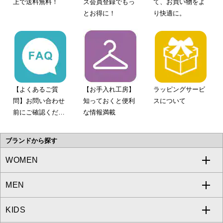
上で送料無料！
ズ会員登録でもっ
て、お買い物をよ
とお得に！
り快適に。
【よくあるご質
【お手入れ工房】
ラッピングサービ
問】お問い合わせ
知っておくと便利
スについて
前にご確認くださ
な情報満載
い。
ブランドから探す
WOMEN
MEN
a.v.v
KIDS
MICHEL KLEIN
a.v.v