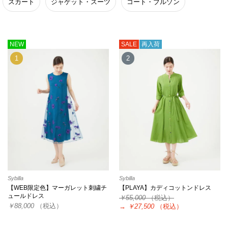
スカート
ジャケット・スーツ
コート・ブルゾン
NEW
SALE
再入荷
1
2
Sybilla
Sybilla
【WEB限定色】マーガレット刺繍チ
【PLAYA】カディコットンドレス
ュールドレス
￥55,000
（税込）
￥88,000
（税込）
→
￥27,500
（税込）