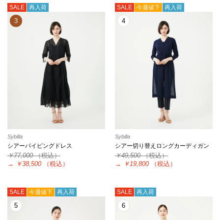
SALE
再入荷
SALE
今週値下
再入荷
3
4
Sybilla
Sybilla
シアーパイピングドレス
シアー切り替えロングカーディガン
￥77,000
（税込）
￥49,500
（税込）
→
￥38,500
（税込）
→
￥19,800
（税込）
SALE
今週値下
再入荷
SALE
再入荷
5
6