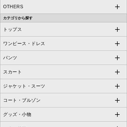
OTHERS
MK MICHEL KLEIN
MICHEL KLEIN HOMME
a.v.v
カテゴリから探す
OFUON le MK
MK MICHEL KLEIN HOMME
MK MICHEL KLEIN BAG
トップス
Sybilla
EMILIO ROBBA
ワンピース・ドレス
すべてのトップス
S sybilla
BUYERS SELECT
パンツ
カットソー・Tシャツ
すべてのワンピース・ドレス
Jocomomola
スカート
ブラウス・シャツ
ワンピース
すべてのパンツ
TARA JARMON
ジャケット・スーツ
ニット・セーター
ドレス
フルレングスパンツ
すべてのスカート
ZAPA
コート・ブルゾン
カーディガン
チュニック
クロップド・半端丈パンツ
ロング・マキシ丈スカート
すべてのジャケット・スーツ
TONEA
グッズ・小物
アンサンブルセット
ジャンパースカート
ガウチョ・ワイドパンツ
ひざ丈スカート
テーラードジャケット
すべてのコート・ブルゾン
al'aise modulation