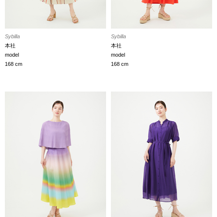
Sybilla
Sybilla
本社
本社
model
model
168 cm
168 cm