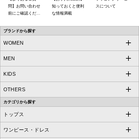
問】お問い合わせ
知っておくと便利
スについて
前にご確認くださ
な情報満載
い。
ブランドから探す
WOMEN
MEN
a.v.v
KIDS
MICHEL KLEIN
a.v.v
OTHERS
MK MICHEL KLEIN
MICHEL KLEIN HOMME
a.v.v
カテゴリから探す
OFUON le MK
MK MICHEL KLEIN HOMME
MK MICHEL KLEIN BAG
トップス
Sybilla
EMILIO ROBBA
ワンピース・ドレス
すべてのトップス
S sybilla
BUYERS SELECT