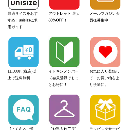
最適サイズをおす
アウトレット 最大
メールマガジン会
すめ！unisizeご利
80%OFF！
員様募集中！
用ガイド
11,000円(税込)以
イトキンメンバー
お気に入り登録し
上で送料無料！
ズ会員登録でもっ
て、お買い物をよ
とお得に！
り快適に。
【よくあるご質
【お手入れ工房】
ラッピングサービ