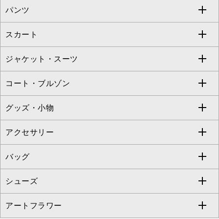
パンツ
カットソー・Tシャツ
すべてのワンピース・ドレス
Jocomomola
スカート
ブラウス・シャツ
ワンピース
すべてのパンツ
TARA JARMON
ジャケット・スーツ
ニット・セーター
ドレス
フルレングスパンツ
すべてのスカート
ZAPA
コート・ブルゾン
カーディガン
チュニック
クロップド・半端丈パンツ
ロング・マキシ丈スカート
すべてのジャケット・スーツ
TONEA
グッズ・小物
アンサンブルセット
ジャンパースカート
ガウチョ・ワイドパンツ
ひざ丈スカート
テーラードジャケット
すべてのコート・ブルゾン
al'aise modulation
アクセサリー
ベスト・ジレ
その他のワンピース・ドレス
ハーフ・ショート丈パンツ
ミモレ丈スカート
ノーカラージャケット
トレンチコート
すべてのグッズ・小物
GEORGES RECH
バッグ
パーカー
サロペット・オールインワン
ショート・ミニ丈スカート
セットアップ
ピーコート
マスク
すべてのアクセサリー
GIANNI LO GIUDICE
シューズ
タンクトップ・キャミソール
その他のパンツ
その他のスカート
セットアップジャケット
ダッフルコート
ストール・マフラー・スヌード
ネックレス
すべてのバッグ
CHRISTIAN AUJARD
アートフラワー
スウェット・ジャージー
セットアップパンツ
チェスターコート
ベルト・サスペンダー
ピアス・イヤリング
トートバッグ
すべてのシューズ
CHRISTIAN AUJARD Lサイズ