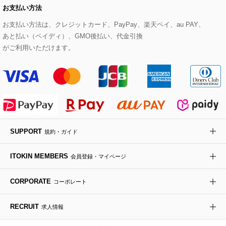
お支払い方法
その他のトップス
セットアップスカート
モッズコート
帽子
ブレスレット・バングル
ショルダーバッグ
パンプス
すべてのアートフラワー
eur3
お支払い方法は、クレジットカード、PayPay、楽天ペイ、au PAY、
あと払い（ペイディ）、GMO後払い、代金引換
セットアップワンピース
ステンカラーコート
ヘアアクセサリー
ブローチ・コサージュ
ボストンバッグ
スニーカー
ローズ
Maison de CINQ
がご利用いただけます。
その他のジャケット・スーツ
ノーカラーコート
財布・名刺入れ・ケース
その他のアクセサリー
クラッチバッグ
ブーツ・ブーティー
オーキッド・胡蝶蘭
MK MICHEL KLEIN BAG
ライダースジャケット
ハンカチ・バンダナ
バックパック・リュック
フラットシューズ
カサブランカ・カラー
HIROKO KOSHINO
デニムジャケット
手袋
ボディバッグ・メッセンジャーバッグ
ローファー
ラナンキュラス
re:edition project 165
SUPPORT
規約・ガイド
ダウンジャケット・コート
チャーム・ストラップ
トラベルバッグ
ドレスシューズ
ポプリアレンジ＆フレグランス
HIROKO BIS
ITOKIN MEMBERS
会員登録・マイページ
その他のコート・ブルゾン
ネクタイ
ビジネスバッグ
サンダル・ミュール
グリーン
HIROKO BIS GRANDE
CORPORATE
コーポレート
ポーチ
その他のバッグ
その他のシューズ
その他のアートフラワー
RECRUIT
求人情報
傘・日傘