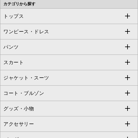
カテゴリから探す
OFUON le MK
MK MICHEL KLEIN HOMME
MK MICHEL KLEIN BAG
トップス
Sybilla
EMILIO ROBBA
ワンピース・ドレス
すべてのトップス
S sybilla
BUYERS SELECT
パンツ
カットソー・Tシャツ
すべてのワンピース・ドレス
Jocomomola
スカート
ブラウス・シャツ
ワンピース
すべてのパンツ
TARA JARMON
ジャケット・スーツ
ニット・セーター
ドレス
フルレングスパンツ
すべてのスカート
ZAPA
コート・ブルゾン
カーディガン
チュニック
クロップド・半端丈パンツ
ロング・マキシ丈スカート
すべてのジャケット・スーツ
TONEA
グッズ・小物
アンサンブルセット
ジャンパースカート
ガウチョ・ワイドパンツ
ひざ丈スカート
テーラードジャケット
すべてのコート・ブルゾン
al'aise modulation
アクセサリー
ベスト・ジレ
その他のワンピース・ドレス
ハーフ・ショート丈パンツ
ミモレ丈スカート
ノーカラージャケット
トレンチコート
すべてのグッズ・小物
GEORGES RECH