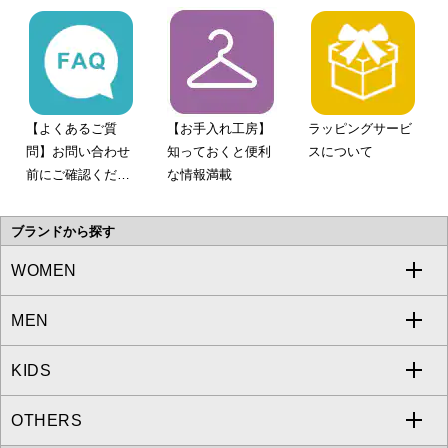
【よくあるご質
【お手入れ工房】
ラッピングサービ
問】お問い合わせ
知っておくと便利
スについて
前にご確認くださ
な情報満載
い。
ブランドから探す
WOMEN
MEN
a.v.v
KIDS
MICHEL KLEIN
a.v.v
OTHERS
MK MICHEL KLEIN
MICHEL KLEIN HOMME
a.v.v