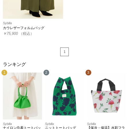
Sybilla
カウレザーフォルムバッグ
￥75,900
（税込）
1
ランキング
1
2
3
Sybilla
Sybilla
Sybilla
ナイロン巾着トートバッ
ニットトートバッグ
【保冷・保温】水彩フラ