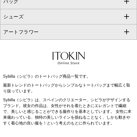
バッグ
パーカー
サロペット・オールインワン
ショート・ミニ丈スカート
セットアップ
ピーコート
マスク
すべてのアクセサリー
GIANNI LO GIUDICE
シューズ
タンクトップ・キャミソール
その他のパンツ
その他のスカート
セットアップジャケット
ダッフルコート
ストール・マフラー・スヌード
ネックレス
すべてのバッグ
CHRISTIAN AUJARD
アートフラワー
スウェット・ジャージー
セットアップパンツ
チェスターコート
ベルト・サスペンダー
ピアス・イヤリング
トートバッグ
すべてのシューズ
CHRISTIAN AUJARD Lサイズ
その他のトップス
セットアップスカート
モッズコート
帽子
ブレスレット・バングル
ショルダーバッグ
パンプス
すべてのアートフラワー
eur3
セットアップワンピース
ステンカラーコート
ヘアアクセサリー
ブローチ・コサージュ
ボストンバッグ
スニーカー
ローズ
Maison de CINQ
Sybilla（シビラ）のトートバッグ商品一覧です。
その他のジャケット・スーツ
ノーカラーコート
財布・名刺入れ・ケース
その他のアクセサリー
クラッチバッグ
ブーツ・ブーティー
オーキッド・胡蝶蘭
MK MICHEL KLEIN BAG
最新トレンドのトートバッグからシンプルなトートバッグまで幅広く取
り扱っています。
ライダースジャケット
ハンカチ・バンダナ
バックパック・リュック
フラットシューズ
カサブランカ・カラー
HIROKO KOSHINO
Sybilla（シビラ）は、スペインのクリエーター、シビラがデザインする
ブランド。彼女の作品は、女性がそれを着たときにエレガントで繊細
デニムジャケット
手袋
ボディバッグ・メッセンジャーバッグ
ローファー
ラナンキュラス
で、美しいと感じることができる服作りを基本としています。 女性に本
re:edition project 165
来備わっている、独特の美しいラインを損ねることなく、しかも動きや
すく着心地の良い服を！という考えのもとに作られています。
ダウンジャケット・コート
チャーム・ストラップ
トラベルバッグ
ドレスシューズ
ポプリアレンジ＆フレグランス
HIROKO BIS