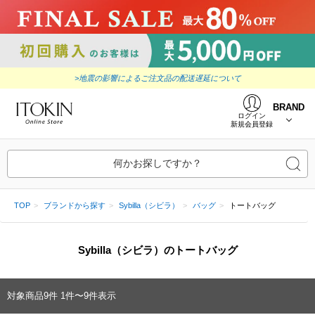
>地震の影響によるご注文品の配送遅延について
BRAND
ログイン
新規会員登録
何かお探しですか？
TOP
ブランドから探す
Sybilla（シビラ）
バッグ
トートバッグ
Sybilla（シビラ）のトートバッグ
対象商品
9
件
1件〜9件表示