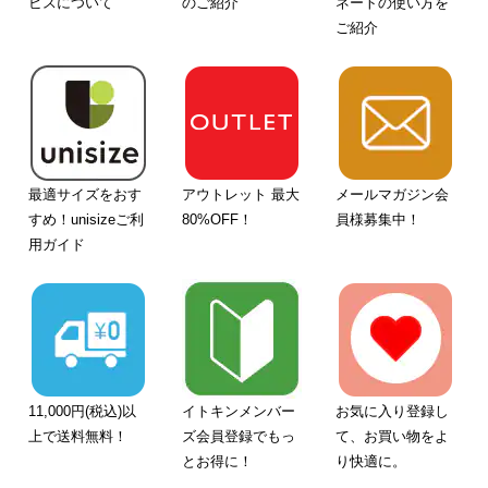
ビスについて
のご紹介
ネートの使い方を
ご紹介
最適サイズをおす
アウトレット 最大
メールマガジン会
すめ！unisizeご利
80%OFF！
員様募集中！
用ガイド
11,000円(税込)以
イトキンメンバー
お気に入り登録し
上で送料無料！
ズ会員登録でもっ
て、お買い物をよ
とお得に！
り快適に。