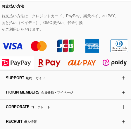
その他のコート・ブルゾン
ネクタイ
ビジネスバッグ
サンダル・ミュール
グリーン
お支払い方法
HIROKO BIS GRANDE
お支払い方法は、クレジットカード、PayPay、楽天ペイ、au PAY、
ポーチ
その他のバッグ
その他のシューズ
その他のアートフラワー
あと払い（ペイディ）、GMO後払い、代金引換
がご利用いただけます。
傘・日傘
アイウェア
レッグウェア
時計
SUPPORT
規約・ガイド
その他のグッズ・小物
ITOKIN MEMBERS
会員登録・マイページ
CORPORATE
コーポレート
RECRUIT
求人情報