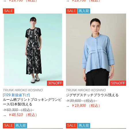
→
￥29,700
（税込）
→
￥29,700
（税込）
SALE
SALE
再入荷
30%OFF
50%OFF
TRUNK HIROKO KOSHINO
TRUNK HIROKO KOSHINO
[7/29 新規値下げ]
ジグザグステッチブラウス/洗える
ルーム柄プリントブロッキングワンピ
￥39,600
（税込）
ース/日本製/洗える
→
￥19,800
（税込）
￥69,300
（税込）
→
￥48,510
（税込）
SALE
再入荷
SALE
再入荷