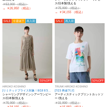
ス/日本製/洗える
￥53,900
（税込）
￥75,900
（税込）
→
￥26,950
（税込）
→
￥34,155
（税込）
SALE
今週値下
再入荷
SALE
再入荷
55%OFF
50%OFF
HIROKO KOSHINO
TRUNK HIROKO KOSHINO
[リミテッドプライス対象！8/18 8:59まで HIROKO KOSHINO限定]
[7/23 再値下げ]
シャーリングデザインシアーワンピー
アーティスティックプリントカットソ
ス/日本製/洗える
ー /洗える
￥75,900
（税込）
￥31,900
（税込）
→
￥34,155
（税込）
→
￥15,950
（税込）