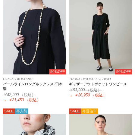
50%OFF
50%OFF
HIROKO KOSHINO
TRUNK HIROKO KOSHINO
パールラインロングネックレス /日本
ギャザーアウトポケットワンピース
製
￥53,900
（税込）
￥42,900
（税込）
→
￥26,950
（税込）
→
￥21,450
（税込）
SALE
再入荷
SALE
今週値下