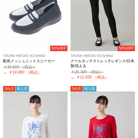
50%OFF
50%OFF
TRUNK HIROKO KOSHINO
TRUNK HIROKO KOSHINO
配色メッシュニットスニーカー
クールタッチストレッチレギンス/日本
製/洗える
￥39,600
（税込）
￥25,300
（税込）
→
￥19,800
（税込）
→
￥12,650
（税込）
SALE
再入荷
SALE
再入荷