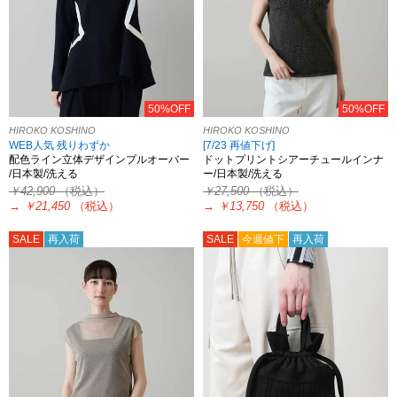
50%OFF
50%OFF
HIROKO KOSHINO
HIROKO KOSHINO
WEB人気 残りわずか
[7/23 再値下げ]
配色ライン立体デザインプルオーバー
ドットプリントシアーチュールインナ
/日本製/洗える
ー/日本製/洗える
￥42,900
（税込）
￥27,500
（税込）
→
￥21,450
（税込）
→
￥13,750
（税込）
SALE
再入荷
SALE
今週値下
再入荷