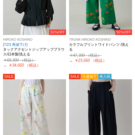
50%OFF
50%OFF
HIROKO KOSHINO
TRUNK HIROKO KOSHINO
[7/23 再値下げ]
カラフルプリントワイドパンツ /洗え
タックアクセントジップアップブラウ
る
ス/日本製/洗える
￥47,300
（税込）
￥69,300
（税込）
→
￥23,650
（税込）
→
￥34,650
（税込）
SALE
SALE
今週値下
再入荷