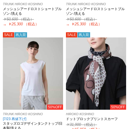
TRUNK HIROKO KOSHINO
TRUNK HIROKO KOSHINO
メッシュシアードロストショートブル
メッシュシアードロストショートブル
ゾン /洗える
ゾン /洗える
￥50,600
（税込）
￥50,600
（税込）
→
￥25,300
（税込）
→
￥25,300
（税込）
SALE
再入荷
SALE
再入荷
50%OFF
50%OFF
TRUNK HIROKO KOSHINO
HIROKO KOSHINO
[7/23 再値下げ]
ドットブロックプリントスカーフ
スタッズロゴデザインタンクトップ/日
￥31,900
（税込）
本製/洗える