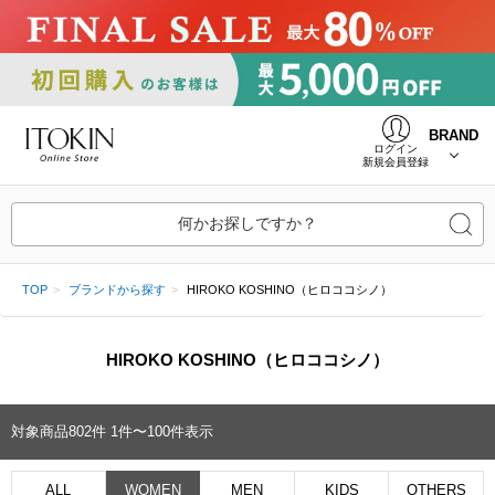
BRAND
ログイン
新規会員登録
何かお探しですか？
TOP
ブランドから探す
HIROKO KOSHINO（ヒロココシノ）
HIROKO KOSHINO（ヒロココシノ）
対象商品
802
件
1件〜100件表示
ALL
WOMEN
MEN
KIDS
OTHERS