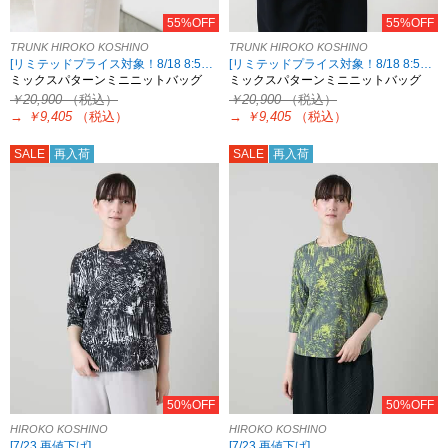
55%OFF
55%OFF
TRUNK HIROKO KOSHINO
TRUNK HIROKO KOSHINO
[リミテッドプライス対象！8/18 8:59まで HIROKO KOSHINO限定]
[リミテッドプライス対象！8/18 8:59まで HIROKO KOSHINO限定]
ミックスパターンミニニットバッグ
ミックスパターンミニニットバッグ
￥20,900
（税込）
￥20,900
（税込）
→
￥9,405
（税込）
→
￥9,405
（税込）
SALE
再入荷
SALE
再入荷
50%OFF
50%OFF
HIROKO KOSHINO
HIROKO KOSHINO
[7/23 再値下げ]
[7/23 再値下げ]