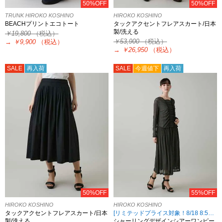
50%OFF
50%OFF
TRUNK HIROKO KOSHINO
HIROKO KOSHINO
BEACHプリントエコトート
タックアクセントフレアスカート/日本
製/洗える
￥19,800
（税込）
￥53,900
（税込）
→
￥9,900
（税込）
→
￥26,950
（税込）
SALE
再入荷
SALE
今週値下
再入荷
50%OFF
55%OFF
HIROKO KOSHINO
HIROKO KOSHINO
タックアクセントフレアスカート/日本
[リミテッドプライス対象！8/18 8:59まで HIROKO KOSHINO限定]
製/洗える
シャーリングデザインシアーワンピー