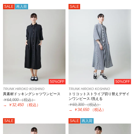
SALE
再入荷
SALE
50%OFF
50%OFF
TRUNK HIROKO KOSHINO
TRUNK HIROKO KOSHINO
異素材ドッキングシャツワンピース
トリコットストライプ切り替えデザイ
ンワンピース /洗える
￥64,900
（税込）
￥69,300
（税込）
→
￥32,450
（税込）
→
￥34,650
（税込）
SALE
SALE
再入荷