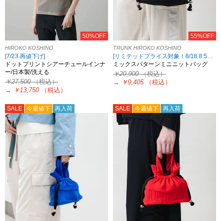
50%OFF
55%OFF
HIROKO KOSHINO
TRUNK HIROKO KOSHINO
[7/23 再値下げ]
[リミテッドプライス対象！8/18 8:59まで HIROKO KOSHINO限定]
ドットプリントシアーチュールインナ
ミックスパターンミニニットバッグ
ー/日本製/洗える
￥20,900
（税込）
￥27,500
（税込）
→
￥9,405
（税込）
→
￥13,750
（税込）
SALE
今週値下
再入荷
SALE
今週値下
再入荷