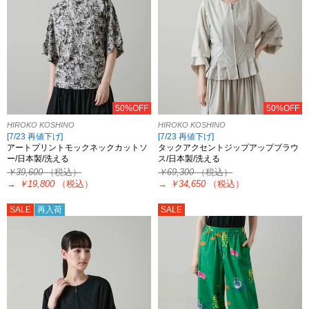
50%OFF
50%OFF
HIROKO KOSHINO
HIROKO KOSHINO
[7/23 再値下げ]
[7/23 再値下げ]
アートプリントモックネックカットソ
タックアクセントジップアップブラウ
ー/日本製/洗える
ス/日本製/洗える
￥39,600
（税込）
￥69,300
（税込）
→
￥19,800
（税込）
→
￥34,650
（税込）
SALE
再入荷
SALE