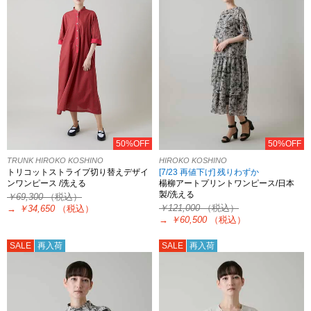
50%OFF
50%OFF
TRUNK HIROKO KOSHINO
HIROKO KOSHINO
トリコットストライプ切り替えデザイ
[7/23 再値下げ] 残りわずか
ンワンピース /洗える
楊柳アートプリントワンピース/日本
製/洗える
￥69,300
（税込）
￥121,000
（税込）
→
￥34,650
（税込）
→
￥60,500
（税込）
SALE
再入荷
SALE
再入荷