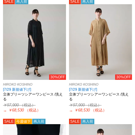
SALE
再入荷
SALE
再入荷
30%OFF
30%OFF
HIROKO KOSHINO
HIROKO KOSHINO
[7/29 新規値下げ]
[7/29 新規値下げ]
立体プリーツシアーワンピース /洗え
立体プリーツシアーワンピース /洗え
る
る
￥97,900
（税込）
￥97,900
（税込）
→
￥68,530
（税込）
→
￥68,530
（税込）
SALE
今週値下
再入荷
SALE
再入荷