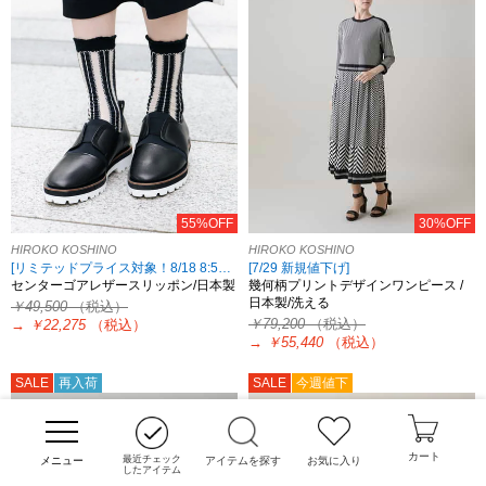
55%OFF
30%OFF
HIROKO KOSHINO
HIROKO KOSHINO
[リミテッドプライス対象！8/18 8:59まで HIROKO KOSHINO限定]
[7/29 新規値下げ]
センターゴアレザースリッポン/日本製
幾何柄プリントデザインワンピース /
日本製/洗える
￥49,500
（税込）
￥79,200
（税込）
→
￥22,275
（税込）
→
￥55,440
（税込）
SALE
再入荷
SALE
今週値下
カート
最近チェック
アイテムを探す
お気に入り
したアイテム