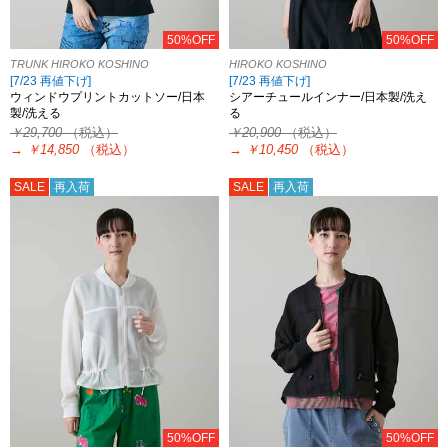
50%OFF
50%OFF
TRUNK HIROKO KOSHINO
HIROKO KOSHINO
[7/23 再値下げ]
[7/23 再値下げ]
ウィンドウプリントカットソー/日本
シアーチュールインナー/日本製/洗え
製/洗える
る
￥29,700
（税込）
￥20,900
（税込）
→
￥14,850
（税込）
→
￥10,450
（税込）
SALE
再入荷
SALE
再入荷
50%OFF
50%OFF