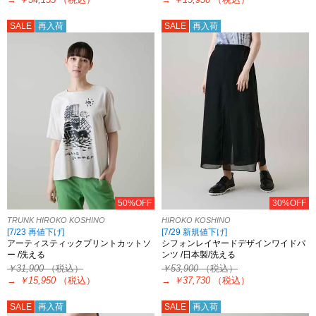
SALE
再入荷
SALE
再入荷
50%OFF
30%OFF
TRUNK HIROKO KOSHINO
HIROKO KOSHINO
[7/23 再値下げ]
[7/29 新規値下げ]
アーティスティックプリントカットソ
シフォンレイヤードデザインワイドパ
ー /洗える
ンツ /日本製/洗える
￥31,900
（税込）
￥53,900
（税込）
→
￥15,950
（税込）
→
￥37,730
（税込）
SALE
再入荷
SALE
再入荷