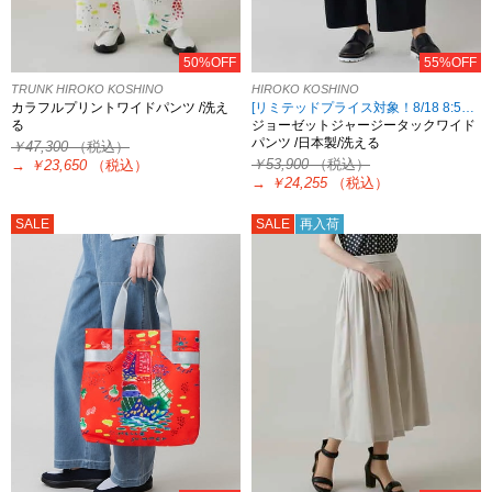
50%OFF
55%OFF
TRUNK HIROKO KOSHINO
HIROKO KOSHINO
カラフルプリントワイドパンツ /洗え
[リミテッドプライス対象！8/18 8:59まで HIROKO KOSHINO限定]
る
ジョーゼットジャージータックワイド
パンツ /日本製/洗える
￥47,300
（税込）
￥53,900
（税込）
→
￥23,650
（税込）
→
￥24,255
（税込）
SALE
SALE
再入荷