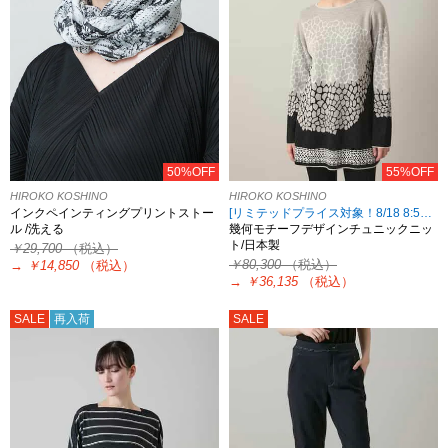
50%OFF
55%OFF
HIROKO KOSHINO
HIROKO KOSHINO
インクペインティングプリントストー
[リミテッドプライス対象！8/18 8:59まで HIROKO KOSHINO限定]
ル /洗える
幾何モチーフデザインチュニックニッ
ト/日本製
￥29,700
（税込）
￥80,300
（税込）
→
￥14,850
（税込）
→
￥36,135
（税込）
SALE
再入荷
SALE