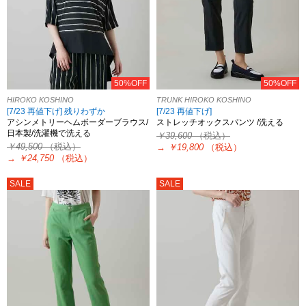
50%OFF
50%OFF
HIROKO KOSHINO
TRUNK HIROKO KOSHINO
[7/23 再値下げ] 残りわずか
[7/23 再値下げ]
アシンメトリーヘムボーダーブラウス/
ストレッチオックスパンツ /洗える
日本製/洗濯機で洗える
￥39,600
（税込）
￥49,500
（税込）
→
￥19,800
（税込）
→
￥24,750
（税込）
SALE
SALE