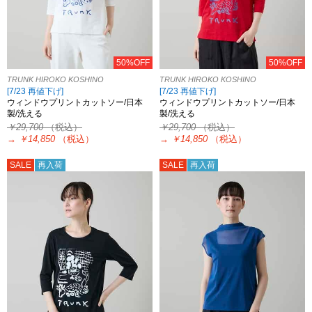
50%OFF
50%OFF
TRUNK HIROKO KOSHINO
TRUNK HIROKO KOSHINO
[7/23 再値下げ]
[7/23 再値下げ]
ウィンドウプリントカットソー/日本
ウィンドウプリントカットソー/日本
製/洗える
製/洗える
￥29,700
（税込）
￥29,700
（税込）
→
￥14,850
（税込）
→
￥14,850
（税込）
SALE
再入荷
SALE
再入荷