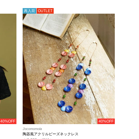
再入荷
OUTLET
40%OFF
40%OFF
Jocomomola
陶器風アクリルビーズネックレス