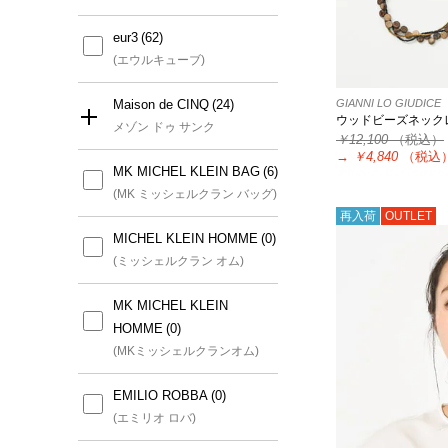
eur3
(エウルキューブ)
GIANNI LO GIUDICE
Maison de CINQ
ウッドビーズネック
メゾン ドゥ サンク
￥12,100
（税込）
→
￥4,840
（税込
MK MICHEL KLEIN BAG
すべて
(MK ミッシェルクラン バッグ)
再入荷
OUTLET
GIANNI LO GIUDICE(小さ
MICHEL KLEIN HOMME
いサイズ)
(ミッシェルクラン オム)
(ジャンニロジュディチェ(小さ
いサイズ))
MK MICHEL KLEIN
HOMME
GEORGES RECH(小さいサ
(MKミッシェルクランオム)
イズ)
(ジョルジュレッシュ(小さいサ
EMILIO ROBBA
イズ))
(エミリオ ロバ)