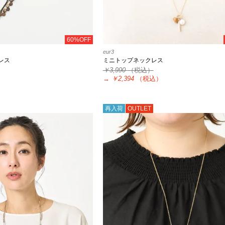
60%OFF
eur3
レス
ミニトップネックレス
￥3,990
（税込）
）
→
￥2,394
（税込）
再入荷
OUTLET