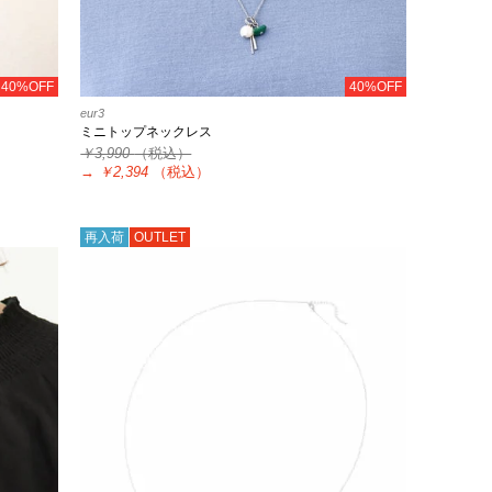
40%OFF
40%OFF
eur3
ミニトップネックレス
￥3,990
（税込）
→
￥2,394
（税込）
再入荷
OUTLET