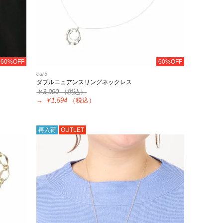
60%OFF
60%OFF
eur3
ダブルニュアンスリングネックレス
￥3,990
（税込）
→
￥1,594
（税込）
再入荷
OUTLET