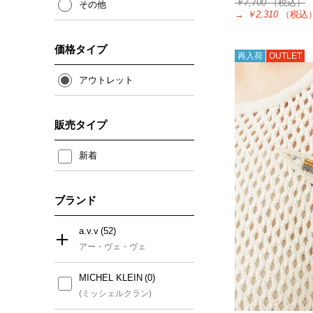
￥7,700
（税込）
その他
→
￥2,310
（税込
価格タイプ
再入荷
OUTLET
アウトレット
販売タイプ
新着
ブランド
a.v.v
アー・ヴェ・ヴェ
MICHEL KLEIN
すべて
(ミッシェルクラン)