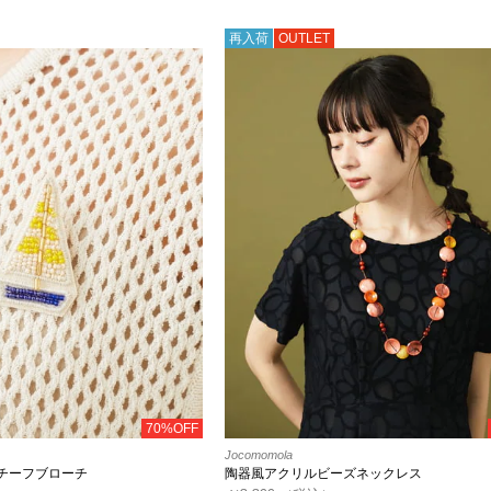
再入荷
OUTLET
70%OFF
Jocomomola
チーフブローチ
陶器風アクリルビーズネックレス