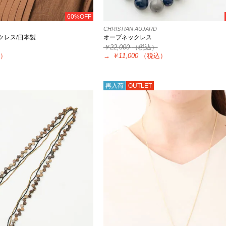
60%OFF
CHRISTIAN AUJARD
クレス/日本製
オーブネックレス
￥22,000
（税込）
）
→
￥11,000
（税込）
再入荷
OUTLET