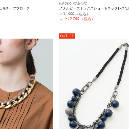
HIROKO KOSHINO
ュモチーフブローチ
メタルビーズミックスショートネックレス/
￥31,900
（税込）
）
→
￥12,760
（税込）
OUTLET