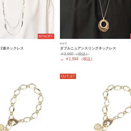
60%OFF
eur3
ツ2連ネックレス
ダブルニュアンスリングネックレス
￥3,990
（税込）
）
→
￥1,594
（税込）
OUTLET