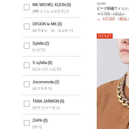
a.v.v
Sybilla
MK MICHEL KLEIN
ビーズ刺繍フィッシ
(アー・ヴェ・ヴェ)
(MK ミッシェルクラン)
￥7,700
（税込）
→
￥2,310
（税込
a.v.v MEN
OFUON le MK
(アー・ヴェ・ヴェ メン)
(オフオン ル エムケー)
OUTLET
a.v.v KIDS
Sybilla
(アー・ヴェ・ヴェ キッズ)
(シビラ)
a.v.v Elmi
S sybilla
(アー・ヴェ・ヴェ エルミ)
(エス バイ シビラ)
Jocomomola
(ホコモモラ)
TARA JARMON
(タラ ジャーモン)
ZAPA
(ザパ)