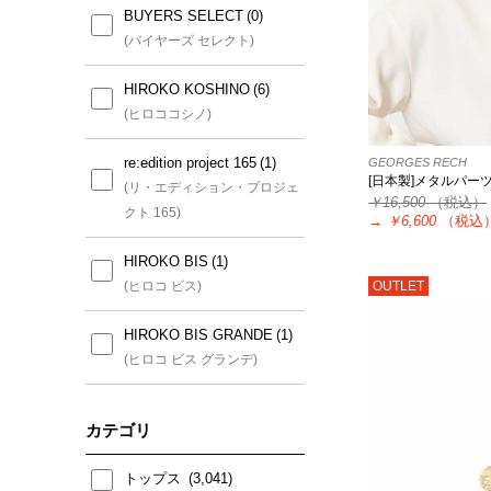
CHRISTIAN AUJARD(小さ
BUYERS SELECT
いサイズ)
(バイヤーズ セレクト)
(クリスチャン・オジャール(小
さいサイズ))
HIROKO KOSHINO
(ヒロココシノ)
HIROKO BIS(小さいサイズ)
re:edition project 165
GEORGES RECH
[日本製]メタルパー
(ヒロコビス(小さいサイズ))
(リ・エディション・プロジェ
￥16,500
（税込）
クト 165)
→
￥6,600
（税込
MICHEL KLEIN(小さいサイ
ズ)
HIROKO BIS
(ミッシェルクラン(小さいサイ
OUTLET
(ヒロコ ビス)
ズ))
HIROKO BIS GRANDE
MK MICHEL KLEIN(小さい
(ヒロコ ビス グランデ)
サイズ)
(エムケー ミッシェルクラン
カテゴリ
(小さいサイズ))
トップス