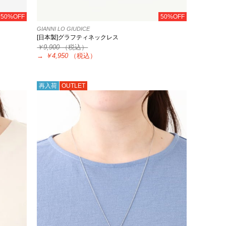
50%OFF
50%OFF
GIANNI LO GIUDICE
[日本製]グラフティネックレス
￥9,900
（税込）
→
￥4,950
（税込）
再入荷
OUTLET