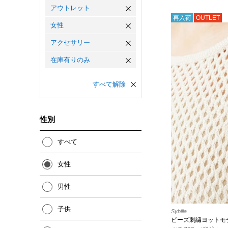
アウトレット
再入荷
OUTLET
女性
アクセサリー
在庫有りのみ
すべて解除
性別
すべて
女性
男性
子供
Sybilla
ビーズ刺繍ヨットモ