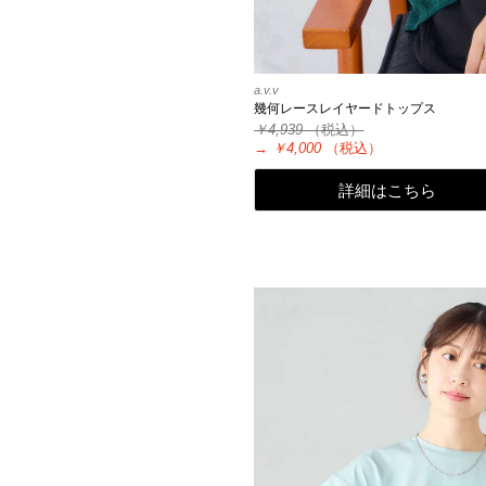
a.v.v
幾何レースレイヤードトップス
￥4,939
（税込）
→
￥4,000
（税込）
詳細はこちら