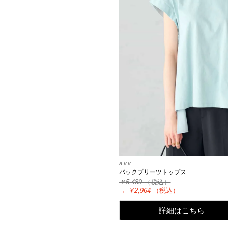
a.v.v
バックプリーツトップス
￥5,489
（税込）
→
￥2,964
（税込）
詳細はこちら