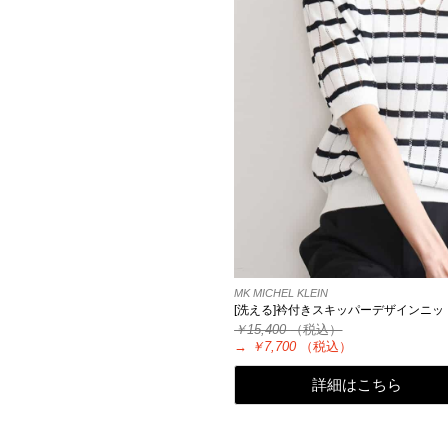
MK MICHEL KLEIN
[洗える]衿付きスキッパーデザインニッ
￥15,400
（税込）
→
￥7,700
（税込）
詳細はこちら