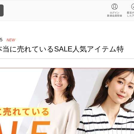
ログイン
最近
新規会員登録
した
05
NEW
本当に売れているSALE人気アイテム特