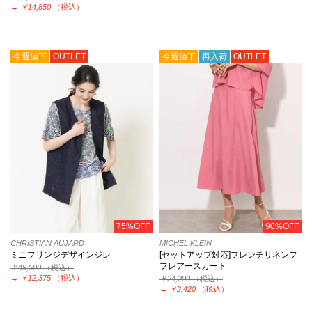
→
￥14,850
（税込）
今週値下
OUTLET
今週値下
再入荷
OUTLET
75%OFF
90%OFF
CHRISTIAN AUJARD
MICHEL KLEIN
ミニフリンジデザインジレ
[セットアップ対応]フレンチリネンフ
フレアースカート
￥49,500
（税込）
→
￥12,375
（税込）
￥24,200
（税込）
→
￥2,420
（税込）