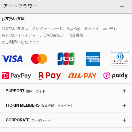
アートフラワー
スウェット・ジャージー
セットアップパンツ
チェスターコート
ベルト・サスペンダー
ピアス・イヤリング
トートバッグ
すべてのシューズ
CHRISTIAN AUJARD Lサイズ
お支払い方法
その他のトップス
セットアップスカート
モッズコート
帽子
ブレスレット・バングル
ショルダーバッグ
パンプス
すべてのアートフラワー
eur3
お支払い方法は、クレジットカード、PayPay、楽天ペイ、au PAY、
あと払い（ペイディ）、GMO後払い、代金引換
セットアップワンピース
ステンカラーコート
ヘアアクセサリー
ブローチ・コサージュ
ボストンバッグ
スニーカー
ローズ
Maison de CINQ
がご利用いただけます。
その他のジャケット・スーツ
ノーカラーコート
財布・名刺入れ・ケース
その他のアクセサリー
クラッチバッグ
ブーツ・ブーティー
オーキッド・胡蝶蘭
MK MICHEL KLEIN BAG
ライダースジャケット
ハンカチ・バンダナ
バックパック・リュック
フラットシューズ
カサブランカ・カラー
HIROKO KOSHINO
デニムジャケット
手袋
ボディバッグ・メッセンジャーバッグ
ローファー
ラナンキュラス
re:edition project 165
SUPPORT
規約・ガイド
ダウンジャケット・コート
チャーム・ストラップ
トラベルバッグ
ドレスシューズ
ポプリアレンジ＆フレグランス
HIROKO BIS
ITOKIN MEMBERS
会員登録・マイページ
その他のコート・ブルゾン
ネクタイ
ビジネスバッグ
サンダル・ミュール
グリーン
HIROKO BIS GRANDE
CORPORATE
コーポレート
ポーチ
その他のバッグ
その他のシューズ
その他のアートフラワー