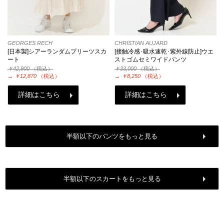
GEORGES RECH
CHRISTIAN AUJARD
[日本製]シアーランダムプリーツスカ
[接触冷感･吸水速乾･紫外線防止]ウエ
ート
ストゴムセミワイドパンツ
￥42,900
（税込）
￥33,000
（税込）
→
￥12,870
（税込）
→
￥8,250
（税込）
詳細はこちら
詳細はこちら
半額以下のパンツをもっと見る
半額以下のスカートをもっと見る