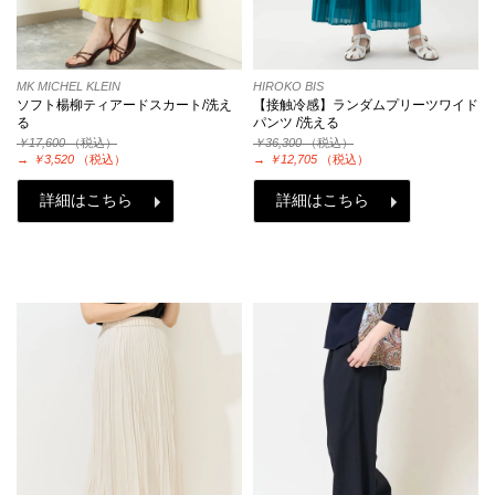
MK MICHEL KLEIN
HIROKO BIS
ソフト楊柳ティアードスカート/洗え
【接触冷感】ランダムプリーツワイド
る
パンツ /洗える
￥17,600
（税込）
￥36,300
（税込）
→
￥3,520
（税込）
→
￥12,705
（税込）
詳細はこちら
詳細はこちら