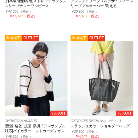
[日本製/接触冷感]ストレッチランタン
アシンメトリーフリルデザインノース
スリーブナローワンピース
リーブプルオーバー /洗える
￥47,300
（税込）
￥20,900
（税込）
→
￥11,770
（税込）
→
￥7,315
（税込）
今週値下
OUTLET
今週値下
OUTLET
70%OFF
75%OFF
CHRISTIAN AUJARD
GEORGES RECH(小さいサイズ)
[吸湿･速乾･抗菌･防臭 / アンサンブル
スラッシュカットショルダーバッグ
対応]バイカラーニットカーディガン
￥25,300
（税込）
→
￥6,270
（税込）
￥49,500
（税込）