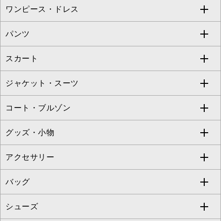
ワンピース・ドレス
すべてのトップス
S sybilla
BUYERS SELECT
パンツ
カットソー・Tシャツ
すべてのワンピース・ドレス
Jocomomola
スカート
ブラウス・シャツ
ワンピース
すべてのパンツ
TARA JARMON
ジャケット・スーツ
ニット・セーター
ドレス
フルレングスパンツ
すべてのスカート
ZAPA
コート・ブルゾン
カーディガン
チュニック
クロップド・半端丈パンツ
ロング・マキシ丈スカート
すべてのジャケット・スーツ
TONEA
グッズ・小物
アンサンブルセット
ジャンパースカート
ガウチョ・ワイドパンツ
ひざ丈スカート
テーラードジャケット
すべてのコート・ブルゾン
al'aise modulation
アクセサリー
ベスト・ジレ
その他のワンピース・ドレス
ハーフ・ショート丈パンツ
ミモレ丈スカート
ノーカラージャケット
トレンチコート
すべてのグッズ・小物
GEORGES RECH
バッグ
パーカー
サロペット・オールインワン
ショート・ミニ丈スカート
セットアップ
ピーコート
マスク
すべてのアクセサリー
GIANNI LO GIUDICE
シューズ
タンクトップ・キャミソール
その他のパンツ
その他のスカート
セットアップジャケット
ダッフルコート
ストール・マフラー・スヌード
ネックレス
すべてのバッグ
CHRISTIAN AUJARD