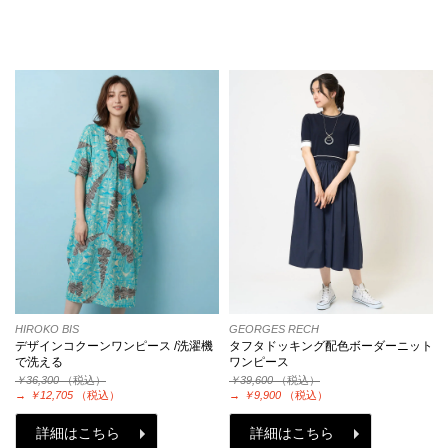
HIROKO BIS
GEORGES RECH
デザインコクーンワンピース /洗濯機
タフタドッキング配色ボーダーニット
で洗える
ワンピース
￥36,300
（税込）
￥39,600
（税込）
→
￥12,705
（税込）
→
￥9,900
（税込）
詳細はこちら
詳細はこちら