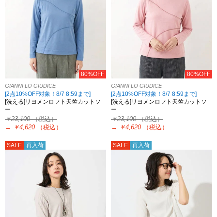
80%OFF
80%OFF
GIANNI LO GIUDICE
GIANNI LO GIUDICE
[2点10%OFF対象！8/7 8:59まで]
[2点10%OFF対象！8/7 8:59まで]
[洗える]リヨメンロフト天竺カットソ
[洗える]リヨメンロフト天竺カットソ
ー
ー
￥23,100
（税込）
￥23,100
（税込）
→
￥4,620
（税込）
→
￥4,620
（税込）
SALE
再入荷
SALE
再入荷