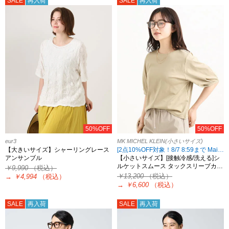
SALE
再入荷
SALE
再入荷
50%OFF
50%OFF
eur3
MK MICHEL KLEIN(小さいサイズ)
【大きいサイズ】シャーリングレース
[2点10%OFF対象！8/7 8:59まで Maison de CINQ限定]
アンサンブル
【小さいサイズ】[接触冷感/洗える]シ
ルケットスムース タックスリーブカ…
￥9,990
（税込）
￥13,200
（税込）
→
￥4,994
（税込）
→
￥6,600
（税込）
SALE
再入荷
SALE
再入荷