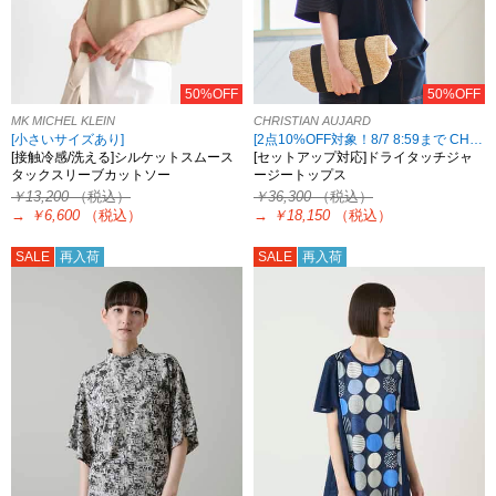
50%OFF
50%OFF
MK MICHEL KLEIN
CHRISTIAN AUJARD
[小さいサイズあり]
[2点10%OFF対象！8/7 8:59まで CHRISTIAN AUJARD限定]
[接触冷感/洗える]シルケットスムース
[セットアップ対応]ドライタッチジャ
タックスリーブカットソー
ージートップス
￥13,200
（税込）
￥36,300
（税込）
→
￥6,600
（税込）
→
￥18,150
（税込）
SALE
再入荷
SALE
再入荷