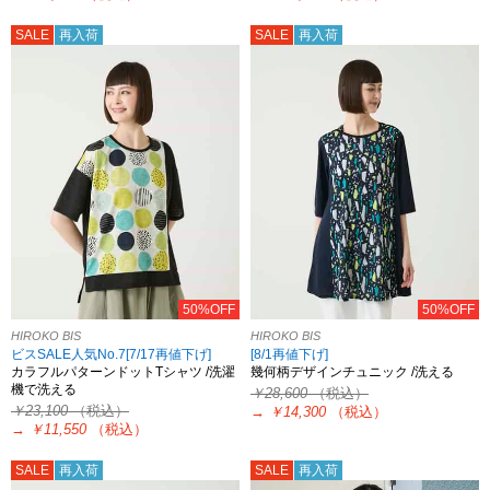
SALE
再入荷
SALE
再入荷
50%OFF
50%OFF
HIROKO BIS
HIROKO BIS
ビスSALE人気No.7[7/17再値下げ]
[8/1再値下げ]
カラフルパターンドットTシャツ /洗濯
幾何柄デザインチュニック /洗える
機で洗える
￥28,600
（税込）
￥23,100
（税込）
→
￥14,300
（税込）
→
￥11,550
（税込）
SALE
再入荷
SALE
再入荷