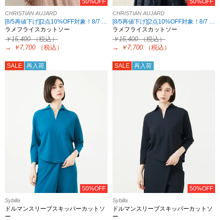
50%OFF
50%OFF
CHRISTIAN AUJARD
CHRISTIAN AUJARD
[8/5再値下げ][2点10%OFF対象！8/7 8:59まで CHRISTIAN AUJARD限定]
[8/5再値下げ][2点10%OFF対象！8/7 8:59まで CHRISTIAN AUJARD限定]
ラメフライスカットソー
ラメフライスカットソー
￥15,400
（税込）
￥15,400
（税込）
→
￥7,700
（税込）
→
￥7,700
（税込）
SALE
再入荷
SALE
再入荷
50%OFF
50%OFF
Sybilla
Sybilla
ドルマンスリーブスキッパーカットソ
ドルマンスリーブスキッパーカットソ
ー
ー