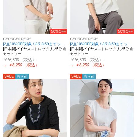
50%OFF
50%OFF
GEORGES RECH
GEORGES RECH
[2点10%OFF対象！8/7 8:59まで ジョルジュレッシュ限定][7/23再値下げ]
[2点10%OFF対象！8/7 8:59まで ジョルジュレッシュ限定][7/23再値下げ]
[日本製]バイヤスストレッチリブ5分袖
[日本製]バイヤスストレッチリブ5分袖
カットソー
カットソー
￥16,500
（税込）
￥16,500
（税込）
→
￥8,250
（税込）
→
￥8,250
（税込）
SALE
再入荷
SALE
再入荷