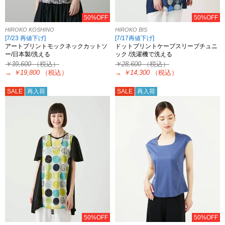
50%OFF
50%OFF
HIROKO KOSHINO
HIROKO BIS
[7/23 再値下げ]
[7/17再値下げ]
アートプリントモックネックカットソ
ドットプリントケープスリーブチュニ
ー/日本製/洗える
ック /洗濯機で洗える
￥39,600
（税込）
￥28,600
（税込）
→
￥19,800
（税込）
→
￥14,300
（税込）
SALE
再入荷
SALE
再入荷
50%OFF
50%OFF