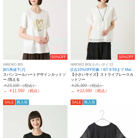
50%OFF
50%OFF
HIROKO BIS
HIROKO BIS(小さいサイズ)
[8/1再値下げ]
[2点10%OFF対象！8/7 8:59まで Maison de CINQ限定]
スパンコールハートデザインカットソ
【小さいサイズ】ストライプレースカ
ー /洗える
ットソー
￥23,100
（税込）
￥25,300
（税込）
→
￥11,550
（税込）
→
￥12,650
（税込）
SALE
再入荷
SALE
再入荷