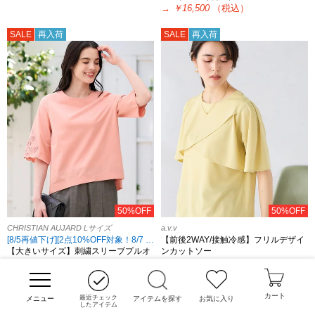
→
￥16,500
（税込）
SALE
再入荷
SALE
再入荷
50%OFF
50%OFF
CHRISTIAN AUJARD Lサイズ
a.v.v
[8/5再値下げ][2点10%OFF対象！8/7 8:59まで CHRISTIAN AUJARD Lサイズ限定]
【前後2WAY/接触冷感】フリルデザイ
【大きいサイズ】刺繍スリーブプルオ
ンカットソー
ーバー
￥4,389
（税込）
￥33,000
（税込）
→
￥2,195
（税込）
→
￥16,500
（税込）
カート
最近チェック
アイテムを探す
お気に入り
したアイテム
SALE
再入荷
SALE
再入荷