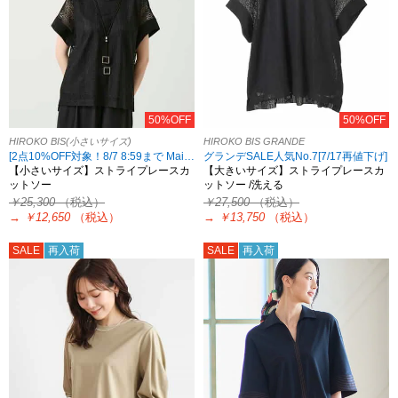
50%OFF
50%OFF
HIROKO BIS(小さいサイズ)
HIROKO BIS GRANDE
[2点10%OFF対象！8/7 8:59まで Maison de CINQ限定]
グランデSALE人気No.7[7/17再値下げ]
【小さいサイズ】ストライプレースカ
【大きいサイズ】ストライプレースカ
ットソー
ットソー /洗える
￥25,300
（税込）
￥27,500
（税込）
→
￥12,650
（税込）
→
￥13,750
（税込）
SALE
再入荷
SALE
再入荷