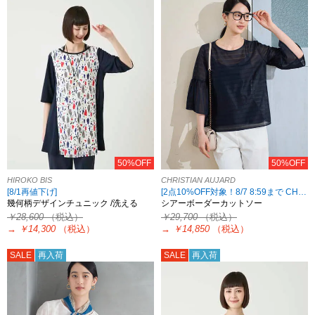
50%OFF
50%OFF
HIROKO BIS
CHRISTIAN AUJARD
[8/1再値下げ]
[2点10%OFF対象！8/7 8:59まで CHRISTIAN AUJARD限定]
幾何柄デザインチュニック /洗える
シアーボーダーカットソー
￥28,600
（税込）
￥29,700
（税込）
→
￥14,300
（税込）
→
￥14,850
（税込）
SALE
再入荷
SALE
再入荷