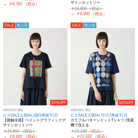
ザインカットソー
→
￥9,350
（税込）
￥19,800
（税込）
→
￥9,900
（税込）
SALE
再入荷
SALE
再入荷
50%OFF
50%OFF
HIROKO BIS
HIROKO BIS
ビスSALE人気No.2[8/1再値下げ]
ビスSALE人気No.7[7/17再値下げ]
【接触冷感】ペイントグラフィックデ
カラフルパターンドットTシャツ /洗濯
ザインカットソー
機で洗える
￥19,800
（税込）
￥23,100
（税込）
→
￥9,900
（税込）
→
￥11,550
（税込）