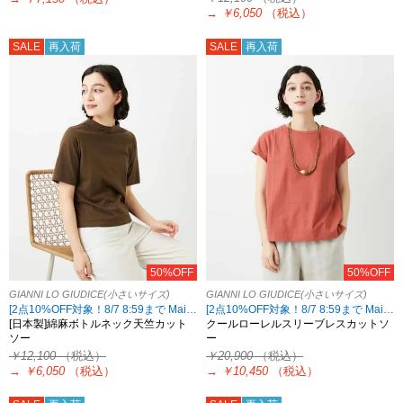
→
￥6,050
（税込）
SALE
再入荷
SALE
再入荷
50%OFF
50%OFF
GIANNI LO GIUDICE(小さいサイズ)
GIANNI LO GIUDICE(小さいサイズ)
[2点10%OFF対象！8/7 8:59まで Maison de CINQ限定]
[2点10%OFF対象！8/7 8:59まで Maison de CINQ限定]
[日本製]綿麻ボトルネック天竺カット
クールローレルスリーブレスカットソ
ソー
ー
￥12,100
（税込）
￥20,900
（税込）
→
￥6,050
（税込）
→
￥10,450
（税込）