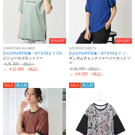
50%OFF
50%OFF
CHRISTIAN AUJARD
GEORGES RECH
[2点10%OFF対象！8/7 8:59まで CHRISTIAN AUJARD限定]
[2点10%OFF対象！8/7 8:59まで ジョルジュレッシュ限定][7/23再値下げ]
ビジューロゴカットソー
ギンガムチェックジャージーカットソ
ー
￥25,300
（税込）
￥18,700
（税込）
→
￥12,650
（税込）
→
￥9,350
（税込）
SALE
再入荷
SALE
再入荷