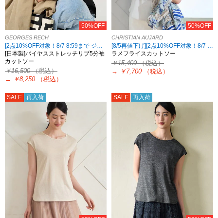
50%OFF
50%OFF
GEORGES RECH
CHRISTIAN AUJARD
[2点10%OFF対象！8/7 8:59まで ジョルジュレッシュ限定][7/23再値下げ]
[8/5再値下げ][2点10%OFF対象！8/7 8:59まで CHRISTIAN AUJARD限定]
[日本製]バイヤスストレッチリブ5分袖
ラメフライスカットソー
カットソー
￥15,400
（税込）
￥16,500
（税込）
→
￥7,700
（税込）
→
￥8,250
（税込）
SALE
再入荷
SALE
再入荷