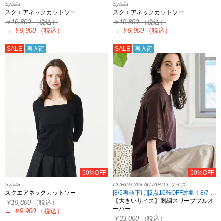
Sybilla
Sybilla
スクエアネックカットソー
スクエアネックカットソー
￥19,800
（税込）
￥19,800
（税込）
→
￥9,900
（税込）
→
￥9,900
（税込）
SALE
再入荷
SALE
再入荷
50%OFF
50%OFF
Sybilla
CHRISTIAN AUJARD Lサイズ
スクエアネックカットソー
[8/5再値下げ][2点10%OFF対象！8/7 8:59まで CHRISTIAN AUJARD Lサイズ限定]
【大きいサイズ】刺繍スリーブプルオ
￥19,800
（税込）
ーバー
→
￥9,900
（税込）
￥33,000
（税込）