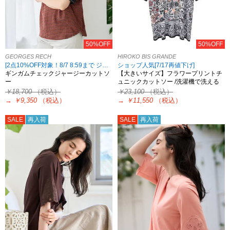
50%OFF
50%OFF
GEORGES RECH
HIROKO BIS GRANDE
[2点10%OFF対象！8/7 8:59まで ジョルジュレッシュ限定][7/23再値下げ]
ショップ人気[7/17再値下げ]
ギンガムチェックジャージーカットソ
【大きいサイズ】フラワープリントチ
ー
ュニックカットソー /洗濯機で洗える
￥18,700
（税込）
￥23,100
（税込）
→
￥9,350
（税込）
→
￥11,550
（税込）
SALE
再入荷
SALE
再入荷