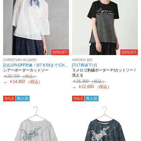
50%OFF
50%OFF
CHRISTIAN AUJARD
HIROKO BIS
[2点10%OFF対象！8/7 8:59まで CHRISTIAN AUJARD限定]
[7/17再値下げ]
シアーボーダーカットソー
ラメロゴ刺繍ボーダーＰtカットソー /
洗える
￥29,700
（税込）
￥25,300
（税込）
→
￥14,850
（税込）
→
￥12,650
（税込）
SALE
再入荷
SALE
再入荷