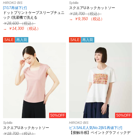
HIROKO BIS
Sybilla
[7/17再値下げ]
スクエアUネックカットソー
ドットプリントケープスリーブチュニ
￥18,700
（税込）
ック /洗濯機で洗える
→
￥9,350
（税込）
￥28,600
（税込）
→
￥14,300
（税込）
SALE
再入荷
SALE
再入荷
50%OFF
50%OFF
Sybilla
HIROKO BIS
スクエアUネックカットソー
ビスSALE人気No.2[8/1再値下げ]
【接触冷感】ペイントグラフィックデ
￥18,700
（税込）