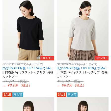
50%OFF
50%OFF
GEORGES RECH(小さいサイズ)
GEORGES RECH(小さいサイズ)
[2点10%OFF対象！8/7 8:59まで Maison de CINQ限定]
[2点10%OFF対象！8/7 8:59まで Maison de CINQ限定]
[日本製]バイヤスストレッチリブ5分袖
[日本製]バイヤスストレッチリブ5分袖
カットソー
カットソー
￥16,500
（税込）
￥16,500
（税込）
→
￥8,250
（税込）
→
￥8,250
（税込）
SALE
再入荷
SALE
再入荷