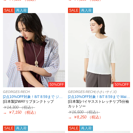
SALE
再入荷
SALE
再入荷
50%OFF
50%OFF
GEORGES RECH
GEORGES RECH(小さいサイズ)
[2点10%OFF対象！8/7 8:59まで ジョルジュレッシュ限定][7/23再値下げ]
[2点10%OFF対象！8/7 8:59まで Maison de CINQ限定]
[日本製]2WAYリブタンクトップ
[日本製]バイヤスストレッチリブ5分袖
カットソー
￥14,300
（税込）
￥16,500
（税込）
→
￥7,150
（税込）
→
￥8,250
（税込）
SALE
再入荷
SALE
再入荷