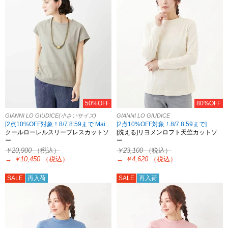
50%OFF
80%OFF
GIANNI LO GIUDICE(小さいサイズ)
GIANNI LO GIUDICE
[2点10%OFF対象！8/7 8:59まで Maison de CINQ限定]
[2点10%OFF対象！8/7 8:59まで]
クールローレルスリーブレスカットソ
[洗える]リヨメンロフト天竺カットソ
ー
ー
￥20,900
（税込）
￥23,100
（税込）
→
￥10,450
（税込）
→
￥4,620
（税込）
SALE
再入荷
SALE
再入荷