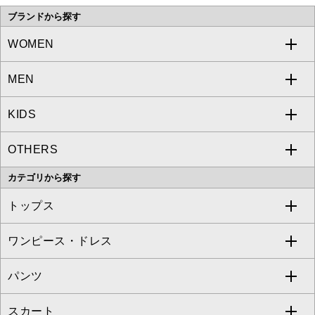
ブランドから探す
WOMEN
MEN
a.v.v
KIDS
MICHEL KLEIN
a.v.v
OTHERS
MK MICHEL KLEIN
MICHEL KLEIN HOMME
a.v.v
カテゴリから探す
OFUON le MK
MK MICHEL KLEIN HOMME
MK MICHEL KLEIN BAG
トップス
Sybilla
EMILIO ROBBA
ワンピース・ドレス
すべてのトップス
S sybilla
BUYERS SELECT
パンツ
カットソー・Tシャツ
すべてのワンピース・ドレス
Jocomomola
スカート
ブラウス・シャツ
ワンピース
すべてのパンツ