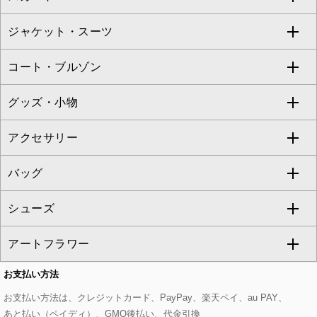
TARA JARMON
ジャケット・スーツ
ニット・セーター
ドレス
フルレングスパンツ
すべてのスカート
ZAPA
コート・ブルゾン
カーディガン
チュニック
クロップド・半端丈パンツ
ロング・マキシ丈スカート
すべてのジャケット・スーツ
TONEA
グッズ・小物
アンサンブルセット
ジャンパースカート
ガウチョ・ワイドパンツ
ひざ丈スカート
テーラードジャケット
すべてのコート・ブルゾン
al'aise modulation
アクセサリー
ベスト・ジレ
その他のワンピース・ドレス
ハーフ・ショート丈パンツ
ミモレ丈スカート
ノーカラージャケット
トレンチコート
すべてのグッズ・小物
GEORGES RECH
バッグ
パーカー
サロペット・オールインワン
ショート・ミニ丈スカート
セットアップ
ピーコート
マスク
すべてのアクセサリー
GIANNI LO GIUDICE
シューズ
タンクトップ・キャミソール
その他のパンツ
その他のスカート
セットアップジャケット
ダッフルコート
ストール・マフラー・スヌード
ネックレス
すべてのバッグ
CHRISTIAN AUJARD
アートフラワー
スウェット・ジャージー
セットアップパンツ
チェスターコート
ベルト・サスペンダー
ピアス・イヤリング
トートバッグ
すべてのシューズ
CHRISTIAN AUJARD Lサイズ
お支払い方法
その他のトップス
セットアップスカート
モッズコート
帽子
ブレスレット・バングル
ショルダーバッグ
パンプス
すべてのアートフラワー
eur3
お支払い方法は、クレジットカード、PayPay、楽天ペイ、au PAY、
あと払い（ペイディ）、GMO後払い、代金引換
セットアップワンピース
ステンカラーコート
ヘアアクセサリー
ブローチ・コサージュ
ボストンバッグ
スニーカー
ローズ