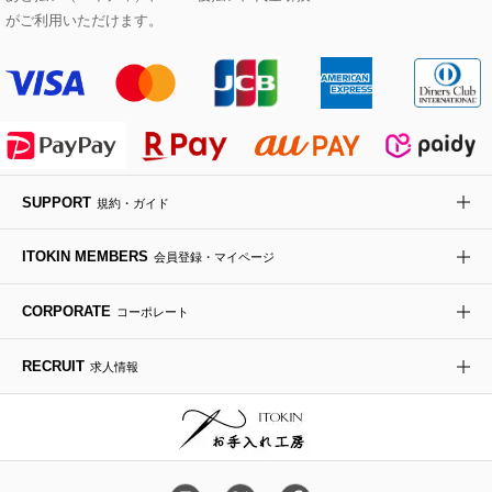
Maison de CINQ
がご利用いただけます。
その他のジャケット・スーツ
ノーカラーコート
財布・名刺入れ・ケース
その他のアクセサリー
クラッチバッグ
ブーツ・ブーティー
オーキッド・胡蝶蘭
MK MICHEL KLEIN BAG
ライダースジャケット
ハンカチ・バンダナ
バックパック・リュック
フラットシューズ
カサブランカ・カラー
HIROKO KOSHINO
デニムジャケット
手袋
ボディバッグ・メッセンジャーバッグ
ローファー
ラナンキュラス
re:edition project 165
SUPPORT
規約・ガイド
ダウンジャケット・コート
チャーム・ストラップ
トラベルバッグ
ドレスシューズ
ポプリアレンジ＆フレグランス
HIROKO BIS
ITOKIN MEMBERS
会員登録・マイページ
その他のコート・ブルゾン
ネクタイ
ビジネスバッグ
サンダル・ミュール
グリーン
HIROKO BIS GRANDE
CORPORATE
コーポレート
ポーチ
その他のバッグ
その他のシューズ
その他のアートフラワー
RECRUIT
求人情報
傘・日傘
アイウェア
レッグウェア