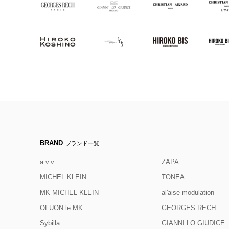
BRAND
ブランド一覧
a.v.v
ZAPA
MICHEL KLEIN
TONEA
MK MICHEL KLEIN
al'aise modulation
OFUON le MK
GEORGES RECH
Sybilla
GIANNI LO GIUDICE