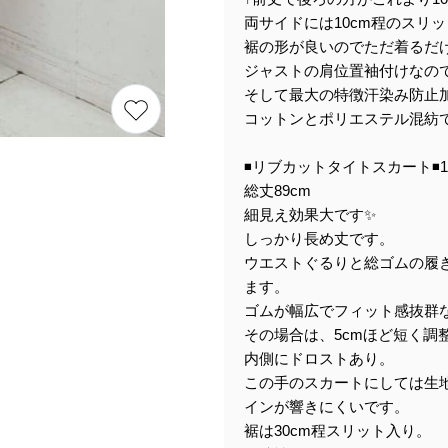
両サイドには10cm程のスリ
裾の形が良いのでただ着るだ
ジャストの肩位置袖付けなの
そして最大の特徴汗染み防止
コットンとポリエステル混紡
◾️リブカットタイトスカート◾️
総丈89cm
細見え効果大です✨
しっかり長め丈です。
ウエストぐるりと総ゴムの履
ます。
ゴムが幅広でフィット感抜群
その場合は、5cmほど短く調
内側にドロストあり。
この手のスカートにしては生
インが響きにくいです。
裾は30cm程スリット入り。