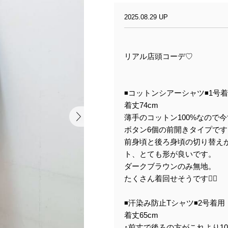
2025.08.29 UP
リアル店頭コーデ♡
◾️コットンシアーシャツ◾️1号
着丈74cm
薄手のコットン100%なので
ボタン6個の前開きタイプです
前身頃と後ろ身頃の切り替え
ト、とても形が良いです。
ダークブラウンのみ無地。
たくさん着回せそうです🙆‍♀️
◾️汗染み防止Tシャツ◾️2号着用
着丈65cm
↑前丈で後ろの方がこれより1