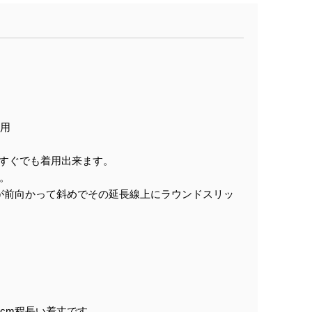
着用
今すぐでも着用出来ます。
。
が前向かって斜めでその延長線上にラウンドスリッ
0cm程長い着丈です。