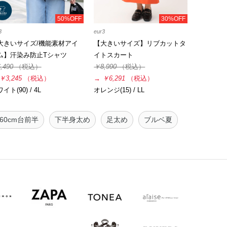
50%OFF
30%OFF
3
eur3
大きいサイズ/機能素材アイ
【大きいサイズ】リブカットタ
ム】汗染み防止Tシャツ
イトスカート
,490
（税込）
￥8,990
（税込）
￥3,245
（税込）
→
￥6,291
（税込）
イト(90) / 4L
オレンジ(15) / LL
160cm台前半
下半身太め
足太め
ブルベ夏