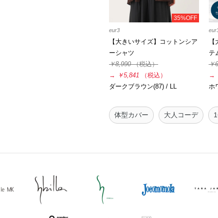
35%OFF
eur3
eur
【大きいサイズ】コットンシア
【
ーシャツ
テ
￥8,990
（税込）
￥6
→
￥5,841
（税込）
→
ダークブラウン(87) / LL
ホワ
体型カバー
大人コーデ