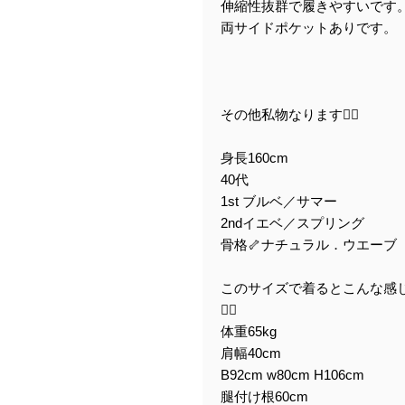
伸縮性抜群で履きやすいです
両サイドポケットありです。
その他私物なります🙇‍♀️
身長160cm
40代
1st ブルベ／サマー
2ndイエベ／スプリング
骨格🦴ナチュラル．ウエーブ
このサイズで着るとこんな感
🙇‍♀
体重65kg
肩幅40cm
B92cm w80cm H106cm
腿付け根60cm