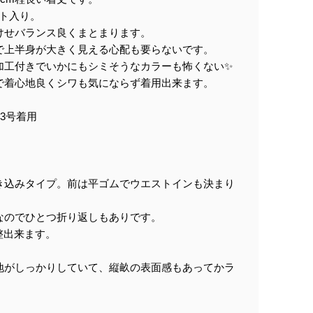
ット入り。
けせバランス良くまとまります。
で上半身が大きく見える心配も要らないです。
加工付きでいかにもシミそうなカラーも怖くない✨
で着心地良くシワも気にならず着用出来ます。
13号着用
き込みタイプ。前は平ゴムでウエストインも決まり
なのでひとつ折り返しもありです。
整出来ます。
地がしっかりしていて、縦畝の表面感もあってかラ