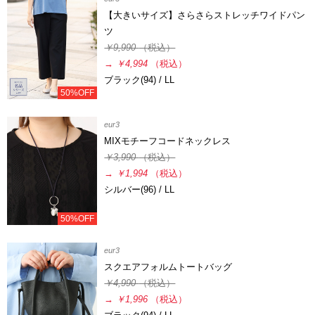
【大きいサイズ】さらさらストレッチワイドパン
ツ
￥9,990
（税込）
→
￥4,994
（税込）
ブラック(94) / LL
50%OFF
eur3
MIXモチーフコードネックレス
￥3,990
（税込）
→
￥1,994
（税込）
シルバー(96) / LL
50%OFF
eur3
スクエアフォルムトートバッグ
￥4,990
（税込）
→
￥1,996
（税込）