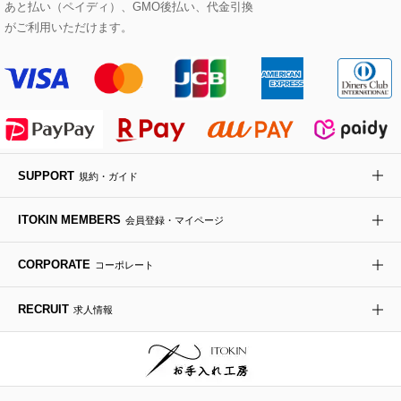
あと払い（ペイディ）、GMO後払い、代金引換
セットアップワンピース
ステンカラーコート
ヘアアクセサリー
ブローチ・コサージュ
ボストンバッグ
スニーカー
ローズ
Maison de CINQ
がご利用いただけます。
その他のジャケット・スーツ
ノーカラーコート
財布・名刺入れ・ケース
その他のアクセサリー
クラッチバッグ
ブーツ・ブーティー
オーキッド・胡蝶蘭
MK MICHEL KLEIN BAG
ライダースジャケット
ハンカチ・バンダナ
バックパック・リュック
フラットシューズ
カサブランカ・カラー
HIROKO KOSHINO
デニムジャケット
手袋
ボディバッグ・メッセンジャーバッグ
ローファー
ラナンキュラス
re:edition project 165
SUPPORT
規約・ガイド
ダウンジャケット・コート
チャーム・ストラップ
トラベルバッグ
ドレスシューズ
ポプリアレンジ＆フレグランス
HIROKO BIS
ITOKIN MEMBERS
会員登録・マイページ
その他のコート・ブルゾン
ネクタイ
ビジネスバッグ
サンダル・ミュール
グリーン
HIROKO BIS GRANDE
CORPORATE
コーポレート
ポーチ
その他のバッグ
その他のシューズ
その他のアートフラワー
RECRUIT
求人情報
傘・日傘
アイウェア