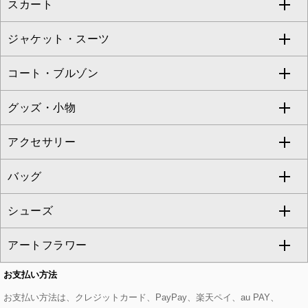
スカート
ブラウス・シャツ
ワンピース
すべてのパンツ
TARA JARMON
ジャケット・スーツ
ニット・セーター
ドレス
フルレングスパンツ
すべてのスカート
ZAPA
コート・ブルゾン
カーディガン
チュニック
クロップド・半端丈パンツ
ロング・マキシ丈スカート
すべてのジャケット・スーツ
TONEA
グッズ・小物
アンサンブルセット
ジャンパースカート
ガウチョ・ワイドパンツ
ひざ丈スカート
テーラードジャケット
すべてのコート・ブルゾン
al'aise modulation
アクセサリー
ベスト・ジレ
その他のワンピース・ドレス
ハーフ・ショート丈パンツ
ミモレ丈スカート
ノーカラージャケット
トレンチコート
すべてのグッズ・小物
GEORGES RECH
バッグ
パーカー
サロペット・オールインワン
ショート・ミニ丈スカート
セットアップ
ピーコート
マスク
すべてのアクセサリー
GIANNI LO GIUDICE
シューズ
タンクトップ・キャミソール
その他のパンツ
その他のスカート
セットアップジャケット
ダッフルコート
ストール・マフラー・スヌード
ネックレス
すべてのバッグ
CHRISTIAN AUJARD
アートフラワー
スウェット・ジャージー
セットアップパンツ
チェスターコート
ベルト・サスペンダー
ピアス・イヤリング
トートバッグ
すべてのシューズ
CHRISTIAN AUJARD Lサイズ
お支払い方法
その他のトップス
セットアップスカート
モッズコート
帽子
ブレスレット・バングル
ショルダーバッグ
パンプス
すべてのアートフラワー
eur3
お支払い方法は、クレジットカード、PayPay、楽天ペイ、au PAY、