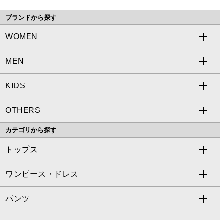
い。
ブランドから探す
WOMEN
MEN
a.v.v
KIDS
MICHEL KLEIN
a.v.v
OTHERS
MK MICHEL KLEIN
MICHEL KLEIN HOMME
a.v.v
カテゴリから探す
OFUON le MK
MK MICHEL KLEIN HOMME
MK MICHEL KLEIN BAG
トップス
Sybilla
EMILIO ROBBA
ワンピース・ドレス
すべてのトップス
S sybilla
BUYERS SELECT
パンツ
カットソー・Tシャツ
すべてのワンピース・ドレス
Jocomomola