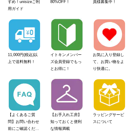
すめ！unisizeご利
80%OFF！
員様募集中！
用ガイド
11,000円(税込)以
イトキンメンバー
お気に入り登録し
上で送料無料！
ズ会員登録でもっ
て、お買い物をよ
とお得に！
り快適に。
【よくあるご質
【お手入れ工房】
ラッピングサービ
問】お問い合わせ
知っておくと便利
スについて
前にご確認くださ
な情報満載