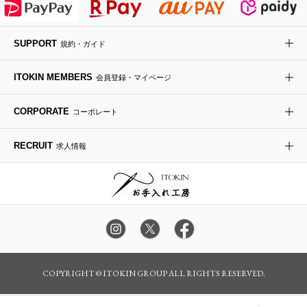
デニムジャケット
手袋
ボディバッグ・メッセンジャーバッグ
ローファー
ラナンキュラス
re:edition project 165
SUPPORT
規約・ガイド
ダウンジャケット・コート
チャーム・ストラップ
トラベルバッグ
ドレスシューズ
ポプリアレンジ＆フレグランス
HIROKO BIS
ITOKIN MEMBERS
会員登録・マイページ
その他のコート・ブルゾン
ネクタイ
ビジネスバッグ
サンダル・ミュール
グリーン
HIROKO BIS GRANDE
CORPORATE
コーポレート
ポーチ
その他のバッグ
その他のシューズ
その他のアートフラワー
RECRUIT
求人情報
傘・日傘
アイウェア
レッグウェア
時計
COPYRIGHT © ITOKIN GROUP ALL RIGHTS RESERVED.
その他のグッズ・小物