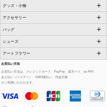
グッズ・小物
アンサンブルセット
ジャンパースカート
ガウチョ・ワイドパンツ
ひざ丈スカート
テーラードジャケット
すべてのコート・ブルゾン
al'aise modulation
アクセサリー
ベスト・ジレ
その他のワンピース・ドレス
ハーフ・ショート丈パンツ
ミモレ丈スカート
ノーカラージャケット
トレンチコート
すべてのグッズ・小物
GEORGES RECH
バッグ
パーカー
サロペット・オールインワン
ショート・ミニ丈スカート
セットアップ
ピーコート
マスク
すべてのアクセサリー
GIANNI LO GIUDICE
シューズ
タンクトップ・キャミソール
その他のパンツ
その他のスカート
セットアップジャケット
ダッフルコート
ストール・マフラー・スヌード
ネックレス
すべてのバッグ
CHRISTIAN AUJARD
アートフラワー
スウェット・ジャージー
セットアップパンツ
チェスターコート
ベルト・サスペンダー
ピアス・イヤリング
トートバッグ
すべてのシューズ
CHRISTIAN AUJARD Lサイズ
お支払い方法
その他のトップス
セットアップスカート
モッズコート
帽子
ブレスレット・バングル
ショルダーバッグ
パンプス
すべてのアートフラワー
eur3
お支払い方法は、クレジットカード、PayPay、楽天ペイ、au PAY、
あと払い（ペイディ）、GMO後払い、代金引換
セットアップワンピース
ステンカラーコート
ヘアアクセサリー
ブローチ・コサージュ
ボストンバッグ
スニーカー
ローズ
Maison de CINQ
がご利用いただけます。
その他のジャケット・スーツ
ノーカラーコート
財布・名刺入れ・ケース
その他のアクセサリー
クラッチバッグ
ブーツ・ブーティー
オーキッド・胡蝶蘭
MK MICHEL KLEIN BAG
ライダースジャケット
ハンカチ・バンダナ
バックパック・リュック
フラットシューズ
カサブランカ・カラー
HIROKO KOSHINO