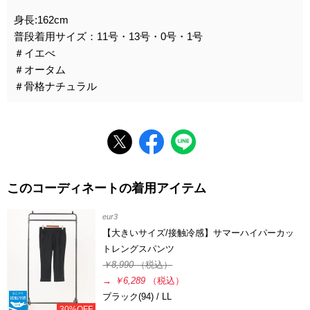
身長:162cm
普段着用サイズ：11号・13号・0号・1号
＃イエべ
＃オータム
＃骨格ナチュラル
このコーディネートの着用アイテム
eur3
【大きいサイズ/接触冷感】サマーハイパーカッ
トレングスパンツ
￥8,990
（税込）
→
￥6,289
（税込）
ブラック(94) / LL
30%OFF