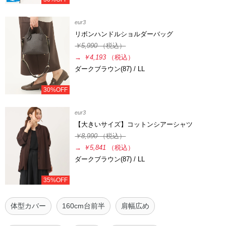
eur3
リボンハンドルショルダーバッグ
￥5,990
（税込）
→
￥4,193
（税込）
ダークブラウン(87) / LL
30%OFF
eur3
【大きいサイズ】コットンシアーシャツ
￥8,990
（税込）
→
￥5,841
（税込）
ダークブラウン(87) / LL
35%OFF
体型カバー
160cm台前半
肩幅広め