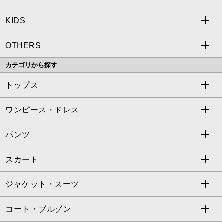
KIDS
MICHEL KLEIN
a.v.v
OTHERS
MK MICHEL KLEIN
MICHEL KLEIN HOMME
a.v.v
カテゴリから探す
OFUON le MK
MK MICHEL KLEIN HOMME
MK MICHEL KLEIN BAG
トップス
Sybilla
EMILIO ROBBA
ワンピース・ドレス
すべてのトップス
S sybilla
BUYERS SELECT
パンツ
カットソー・Tシャツ
すべてのワンピース・ドレス
Jocomomola
スカート
ブラウス・シャツ
ワンピース
すべてのパンツ
TARA JARMON
ジャケット・スーツ
ニット・セーター
ドレス
フルレングスパンツ
すべてのスカート
ZAPA
コート・ブルゾン
カーディガン
チュニック
クロップド・半端丈パンツ
ロング・マキシ丈スカート
すべてのジャケット・スーツ
TONEA