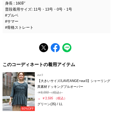
身長 : 160㌢
普段着用サイズ: 11号・13号・0号・1号
#ブルベ
#サマー
#骨格ストレート
このコーディネートの着用アイテム
eur3
【大きいサイズ/LAVEANGE×eur3】シャーリング
異素材ドッキングプルオーバー
￥8,990
（税込）
→
￥3,595
（税込）
グリーン(35) / LL
60%OFF