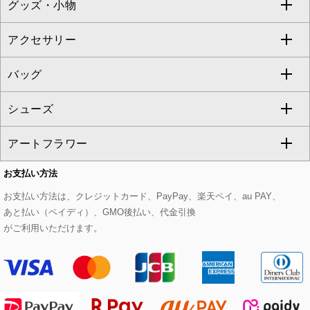
グッズ・小物
アンサンブルセット
ジャンパースカート
ガウチョ・ワイドパンツ
ひざ丈スカート
テーラードジャケット
すべてのコート・ブルゾン
al'aise modulation
アクセサリー
ベスト・ジレ
その他のワンピース・ドレス
ハーフ・ショート丈パンツ
ミモレ丈スカート
ノーカラージャケット
トレンチコート
すべてのグッズ・小物
GEORGES RECH
バッグ
パーカー
サロペット・オールインワン
ショート・ミニ丈スカート
セットアップ
ピーコート
マスク
すべてのアクセサリー
GIANNI LO GIUDICE
シューズ
タンクトップ・キャミソール
その他のパンツ
その他のスカート
セットアップジャケット
ダッフルコート
ストール・マフラー・スヌード
ネックレス
すべてのバッグ
CHRISTIAN AUJARD
アートフラワー
スウェット・ジャージー
セットアップパンツ
チェスターコート
ベルト・サスペンダー
ピアス・イヤリング
トートバッグ
すべてのシューズ
CHRISTIAN AUJARD Lサイズ
お支払い方法
その他のトップス
セットアップスカート
モッズコート
帽子
ブレスレット・バングル
ショルダーバッグ
パンプス
すべてのアートフラワー
eur3
お支払い方法は、クレジットカード、PayPay、楽天ペイ、au PAY、
あと払い（ペイディ）、GMO後払い、代金引換
セットアップワンピース
ステンカラーコート
ヘアアクセサリー
ブローチ・コサージュ
ボストンバッグ
スニーカー
ローズ
Maison de CINQ
がご利用いただけます。
その他のジャケット・スーツ
ノーカラーコート
財布・名刺入れ・ケース
その他のアクセサリー
クラッチバッグ
ブーツ・ブーティー
オーキッド・胡蝶蘭
MK MICHEL KLEIN BAG
ライダースジャケット
ハンカチ・バンダナ
バックパック・リュック
フラットシューズ
カサブランカ・カラー
HIROKO KOSHINO