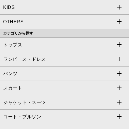
KIDS
MICHEL KLEIN
a.v.v
OTHERS
MK MICHEL KLEIN
MICHEL KLEIN HOMME
a.v.v
カテゴリから探す
OFUON le MK
MK MICHEL KLEIN HOMME
MK MICHEL KLEIN BAG
トップス
Sybilla
EMILIO ROBBA
ワンピース・ドレス
すべてのトップス
S sybilla
BUYERS SELECT
パンツ
カットソー・Tシャツ
すべてのワンピース・ドレス
Jocomomola
スカート
ブラウス・シャツ
ワンピース
すべてのパンツ
TARA JARMON
ジャケット・スーツ
ニット・セーター
ドレス
フルレングスパンツ
すべてのスカート
ZAPA
コート・ブルゾン
カーディガン
チュニック
クロップド・半端丈パンツ
ロング・マキシ丈スカート
すべてのジャケット・スーツ
TONEA