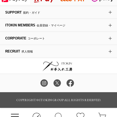
デニムジャケット
手袋
ボディバッグ・メッセンジャーバッグ
ローファー
ラナンキュラス
re:edition project 165
SUPPORT
規約・ガイド
ダウンジャケット・コート
チャーム・ストラップ
トラベルバッグ
ドレスシューズ
ポプリアレンジ＆フレグランス
HIROKO BIS
ITOKIN MEMBERS
会員登録・マイページ
その他のコート・ブルゾン
ネクタイ
ビジネスバッグ
サンダル・ミュール
グリーン
HIROKO BIS GRANDE
CORPORATE
コーポレート
ポーチ
その他のバッグ
その他のシューズ
その他のアートフラワー
RECRUIT
求人情報
傘・日傘
アイウェア
レッグウェア
時計
COPYRIGHT © ITOKIN GROUP ALL RIGHTS RESERVED.
その他のグッズ・小物