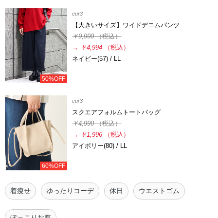
eur3
【大きいサイズ】ワイドデニムパンツ
￥9,990
（税込）
→
￥4,994
（税込）
ネイビー(57) / LL
50%OFF
eur3
スクエアフォルムトートバッグ
￥4,990
（税込）
→
￥1,996
（税込）
アイボリー(80) / LL
60%OFF
着痩せ
ゆったりコーデ
休日
ウエストゴム
ぽっこりお腹