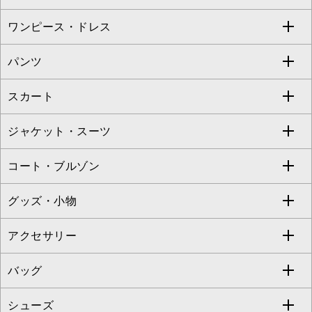
Sybilla
EMILIO ROBBA
ワンピース・ドレス
すべてのトップス
S sybilla
BUYERS SELECT
パンツ
カットソー・Tシャツ
すべてのワンピース・ドレス
Jocomomola
スカート
ブラウス・シャツ
ワンピース
すべてのパンツ
TARA JARMON
ジャケット・スーツ
ニット・セーター
ドレス
フルレングスパンツ
すべてのスカート
ZAPA
コート・ブルゾン
カーディガン
チュニック
クロップド・半端丈パンツ
ロング・マキシ丈スカート
すべてのジャケット・スーツ
TONEA
グッズ・小物
アンサンブルセット
ジャンパースカート
ガウチョ・ワイドパンツ
ひざ丈スカート
テーラードジャケット
すべてのコート・ブルゾン
al'aise modulation
アクセサリー
ベスト・ジレ
その他のワンピース・ドレス
ハーフ・ショート丈パンツ
ミモレ丈スカート
ノーカラージャケット
トレンチコート
すべてのグッズ・小物
GEORGES RECH
バッグ
パーカー
サロペット・オールインワン
ショート・ミニ丈スカート
セットアップ
ピーコート
マスク
すべてのアクセサリー
GIANNI LO GIUDICE
シューズ
タンクトップ・キャミソール
その他のパンツ
その他のスカート
セットアップジャケット
ダッフルコート
ストール・マフラー・スヌード
ネックレス
すべてのバッグ