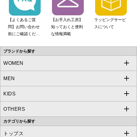
【よくあるご質
【お手入れ工房】
ラッピングサービ
問】お問い合わせ
知っておくと便利
スについて
前にご確認くださ
な情報満載
い。
ブランドから探す
WOMEN
MEN
a.v.v
KIDS
MICHEL KLEIN
a.v.v
OTHERS
MK MICHEL KLEIN
MICHEL KLEIN HOMME
a.v.v
カテゴリから探す
OFUON le MK
MK MICHEL KLEIN HOMME
MK MICHEL KLEIN BAG
トップス