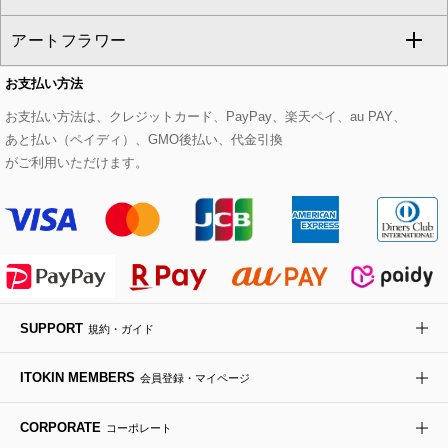
CHRISTIAN AUJARD
アートフラワー
スウェット・ジャージー
セットアップパンツ
チェスターコート
ベルト・サスペンダー
ピアス・イヤリング
トートバッグ
すべてのシューズ
CHRISTIAN AUJARD Lサイズ
お支払い方法
その他のトップス
セットアップスカート
モッズコート
帽子
ブレスレット・バングル
ショルダーバッグ
パンプス
すべてのアートフラワー
eur3
お支払い方法は、クレジットカード、PayPay、楽天ペイ、au PAY、
あと払い（ペイディ）、GMO後払い、代金引換
セットアップワンピース
ステンカラーコート
ヘアアクセサリー
ブローチ・コサージュ
ボストンバッグ
スニーカー
ローズ
Maison de CINQ
がご利用いただけます。
その他のジャケット・スーツ
ノーカラーコート
財布・名刺入れ・ケース
その他のアクセサリー
クラッチバッグ
ブーツ・ブーティー
オーキッド・胡蝶蘭
MK MICHEL KLEIN BAG
ライダースジャケット
ハンカチ・バンダナ
バックパック・リュック
フラットシューズ
カサブランカ・カラー
HIROKO KOSHINO
デニムジャケット
手袋
ボディバッグ・メッセンジャーバッグ
ローファー
ラナンキュラス
re:edition project 165
SUPPORT
規約・ガイド
ダウンジャケット・コート
チャーム・ストラップ
トラベルバッグ
ドレスシューズ
ポプリアレンジ＆フレグランス
HIROKO BIS
ITOKIN MEMBERS
会員登録・マイページ
その他のコート・ブルゾン
ネクタイ
ビジネスバッグ
サンダル・ミュール
グリーン
HIROKO BIS GRANDE
CORPORATE
コーポレート
ポーチ
その他のバッグ
その他のシューズ
その他のアートフラワー