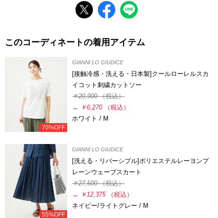
このコーディネートの着用アイテム
GIANNI LO GIUDICE
[接触冷感・洗える・日本製]クールローレルスカ
イコット刺繍カットソー
￥20,900
（税込）
→
￥6,270
（税込）
ホワイト / M
70%OFF
GIANNI LO GIUDICE
[洗える・リバーシブル]ポリエステルレーヨンプ
レーンウェーブスカート
￥27,500
（税込）
→
￥12,375
（税込）
ネイビー/ライトグレー / M
55%OFF