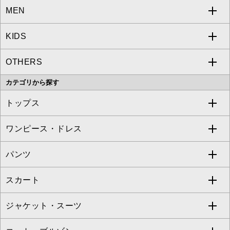
MEN
a.v.v
KIDS
MICHEL KLEIN
a.v.v
OTHERS
MK MICHEL KLEIN
MICHEL KLEIN HOMME
a.v.v
カテゴリから探す
OFUON le MK
MK MICHEL KLEIN HOMME
MK MICHEL KLEIN BAG
トップス
Sybilla
EMILIO ROBBA
ワンピース・ドレス
すべてのトップス
S sybilla
BUYERS SELECT
パンツ
カットソー・Tシャツ
すべてのワンピース・ドレス
Jocomomola
スカート
ブラウス・シャツ
ワンピース
すべてのパンツ
TARA JARMON
ジャケット・スーツ
ニット・セーター
ドレス
フルレングスパンツ
すべてのスカート
ZAPA