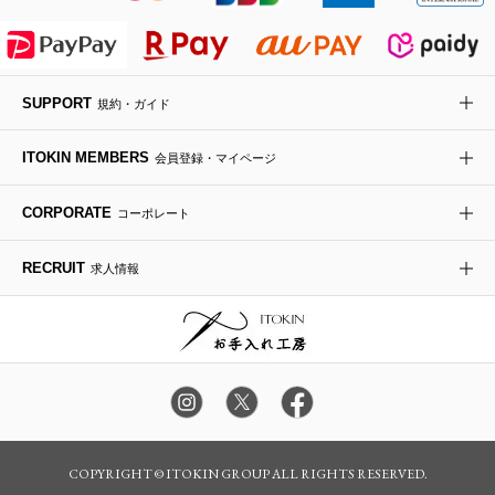
ライダースジャケット
ハンカチ・バンダナ
バックパック・リュック
フラットシューズ
カサブランカ・カラー
HIROKO KOSHINO
デニムジャケット
手袋
ボディバッグ・メッセンジャーバッグ
ローファー
ラナンキュラス
re:edition project 165
SUPPORT
規約・ガイド
ダウンジャケット・コート
チャーム・ストラップ
トラベルバッグ
ドレスシューズ
ポプリアレンジ＆フレグランス
HIROKO BIS
ITOKIN MEMBERS
会員登録・マイページ
その他のコート・ブルゾン
ネクタイ
ビジネスバッグ
サンダル・ミュール
グリーン
HIROKO BIS GRANDE
CORPORATE
コーポレート
ポーチ
その他のバッグ
その他のシューズ
その他のアートフラワー
RECRUIT
求人情報
傘・日傘
アイウェア
レッグウェア
時計
COPYRIGHT © ITOKIN GROUP ALL RIGHTS RESERVED.