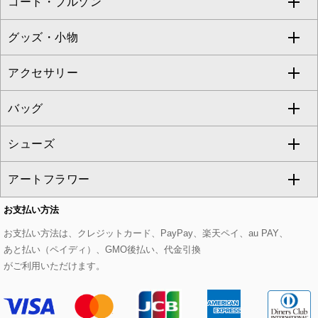
コート・ブルゾン
カーディガン
チュニック
クロップド・半端丈パンツ
ロング・マキシ丈スカート
すべてのジャケット・スーツ
TONEA
グッズ・小物
アンサンブルセット
ジャンパースカート
ガウチョ・ワイドパンツ
ひざ丈スカート
テーラードジャケット
すべてのコート・ブルゾン
al'aise modulation
アクセサリー
ベスト・ジレ
その他のワンピース・ドレス
ハーフ・ショート丈パンツ
ミモレ丈スカート
ノーカラージャケット
トレンチコート
すべてのグッズ・小物
GEORGES RECH
バッグ
パーカー
サロペット・オールインワン
ショート・ミニ丈スカート
セットアップ
ピーコート
マスク
すべてのアクセサリー
GIANNI LO GIUDICE
シューズ
タンクトップ・キャミソール
その他のパンツ
その他のスカート
セットアップジャケット
ダッフルコート
ストール・マフラー・スヌード
ネックレス
すべてのバッグ
CHRISTIAN AUJARD
アートフラワー
スウェット・ジャージー
セットアップパンツ
チェスターコート
ベルト・サスペンダー
ピアス・イヤリング
トートバッグ
すべてのシューズ
CHRISTIAN AUJARD Lサイズ
お支払い方法
その他のトップス
セットアップスカート
モッズコート
帽子
ブレスレット・バングル
ショルダーバッグ
パンプス
すべてのアートフラワー
eur3
お支払い方法は、クレジットカード、PayPay、楽天ペイ、au PAY、
あと払い（ペイディ）、GMO後払い、代金引換
セットアップワンピース
ステンカラーコート
ヘアアクセサリー
ブローチ・コサージュ
ボストンバッグ
スニーカー
ローズ
Maison de CINQ
がご利用いただけます。
その他のジャケット・スーツ
ノーカラーコート
財布・名刺入れ・ケース
その他のアクセサリー
クラッチバッグ
ブーツ・ブーティー
オーキッド・胡蝶蘭
MK MICHEL KLEIN BAG