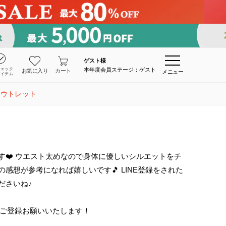
ゲスト
様
チェック
本年度会員ステージ：ゲスト
お気に入り
カート
メニュー
アイテム
アウトレット
す❤️ ウエスト太めなので身体に優しいシルエットをチ
感想が参考になれば嬉しいです🎵 LINE登録をされた
ださいね♪
にご登録お願いいたします！