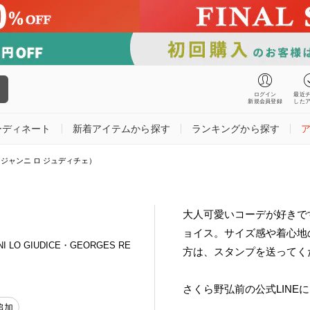
ログイン
最近
新規会員登録
した
ーディネート
新着アイテムから探す
ランキングから探す
CE（ジャンニ ロ ジュディチェ）
大人可愛いコーデが好きで
ョイス。サイズ感や着心地の
LO GIUDICE・GEORGES RE
方は、スタンプを送ってく
さくら野弘前の公式LINE
追加