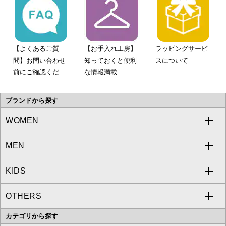
【よくあるご質
【お手入れ工房】
ラッピングサービ
問】お問い合わせ
知っておくと便利
スについて
前にご確認くださ
な情報満載
い。
ブランドから探す
WOMEN
MEN
a.v.v
KIDS
MICHEL KLEIN
a.v.v
OTHERS
MK MICHEL KLEIN
MICHEL KLEIN HOMME
a.v.v
カテゴリから探す
OFUON le MK
MK MICHEL KLEIN HOMME
MK MICHEL KLEIN BAG