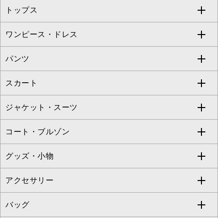
トップス
Sybilla
EMILIO ROBBA
ワンピース・ドレス
すべてのトップス
S sybilla
BUYERS SELECT
パンツ
カットソー・Tシャツ
すべてのワンピース・ドレス
Jocomomola
スカート
ブラウス・シャツ
ワンピース
すべてのパンツ
TARA JARMON
ジャケット・スーツ
ニット・セーター
ドレス
フルレングスパンツ
すべてのスカート
ZAPA
コート・ブルゾン
カーディガン
チュニック
クロップド・半端丈パンツ
ロング・マキシ丈スカート
すべてのジャケット・スーツ
TONEA
グッズ・小物
アンサンブルセット
ジャンパースカート
ガウチョ・ワイドパンツ
ひざ丈スカート
テーラードジャケット
すべてのコート・ブルゾン
al'aise modulation
アクセサリー
ベスト・ジレ
その他のワンピース・ドレス
ハーフ・ショート丈パンツ
ミモレ丈スカート
ノーカラージャケット
トレンチコート
すべてのグッズ・小物
GEORGES RECH
バッグ
パーカー
サロペット・オールインワン
ショート・ミニ丈スカート
セットアップ
ピーコート
マスク
すべてのアクセサリー
GIANNI LO GIUDICE