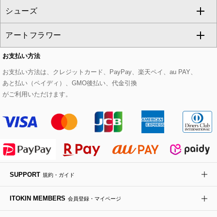
シューズ
タンクトップ・キャミソール
その他のパンツ
その他のスカート
セットアップジャケット
ダッフルコート
ストール・マフラー・スヌード
ネックレス
すべてのバッグ
CHRISTIAN AUJARD
アートフラワー
スウェット・ジャージー
セットアップパンツ
チェスターコート
ベルト・サスペンダー
ピアス・イヤリング
トートバッグ
すべてのシューズ
CHRISTIAN AUJARD Lサイズ
お支払い方法
その他のトップス
セットアップスカート
モッズコート
帽子
ブレスレット・バングル
ショルダーバッグ
パンプス
すべてのアートフラワー
eur3
お支払い方法は、クレジットカード、PayPay、楽天ペイ、au PAY、
あと払い（ペイディ）、GMO後払い、代金引換
セットアップワンピース
ステンカラーコート
ヘアアクセサリー
ブローチ・コサージュ
ボストンバッグ
スニーカー
ローズ
Maison de CINQ
がご利用いただけます。
その他のジャケット・スーツ
ノーカラーコート
財布・名刺入れ・ケース
その他のアクセサリー
クラッチバッグ
ブーツ・ブーティー
オーキッド・胡蝶蘭
MK MICHEL KLEIN BAG
ライダースジャケット
ハンカチ・バンダナ
バックパック・リュック
フラットシューズ
カサブランカ・カラー
HIROKO KOSHINO
デニムジャケット
手袋
ボディバッグ・メッセンジャーバッグ
ローファー
ラナンキュラス
re:edition project 165
SUPPORT
規約・ガイド
ダウンジャケット・コート
チャーム・ストラップ
トラベルバッグ
ドレスシューズ
ポプリアレンジ＆フレグランス
HIROKO BIS
ITOKIN MEMBERS
会員登録・マイページ
その他のコート・ブルゾン
ネクタイ
ビジネスバッグ
サンダル・ミュール
グリーン
HIROKO BIS GRANDE