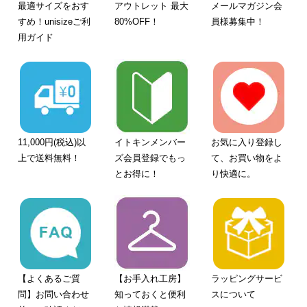
最適サイズをおす
アウトレット 最大
メールマガジン会
すめ！unisizeご利
80%OFF！
員様募集中！
用ガイド
11,000円(税込)以
イトキンメンバー
お気に入り登録し
上で送料無料！
ズ会員登録でもっ
て、お買い物をよ
とお得に！
り快適に。
【よくあるご質
【お手入れ工房】
ラッピングサービ
問】お問い合わせ
知っておくと便利
スについて