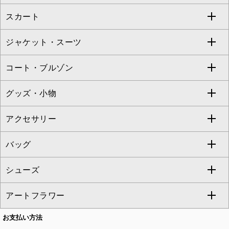
Jocomomola
スカート
ブラウス・シャツ
ワンピース
すべてのパンツ
TARA JARMON
ジャケット・スーツ
ニット・セーター
ドレス
フルレングスパンツ
すべてのスカート
ZAPA
コート・ブルゾン
カーディガン
チュニック
クロップド・半端丈パンツ
ロング・マキシ丈スカート
すべてのジャケット・スーツ
TONEA
グッズ・小物
アンサンブルセット
ジャンパースカート
ガウチョ・ワイドパンツ
ひざ丈スカート
テーラードジャケット
すべてのコート・ブルゾン
al'aise modulation
アクセサリー
ベスト・ジレ
その他のワンピース・ドレス
ハーフ・ショート丈パンツ
ミモレ丈スカート
ノーカラージャケット
トレンチコート
すべてのグッズ・小物
GEORGES RECH
バッグ
パーカー
サロペット・オールインワン
ショート・ミニ丈スカート
セットアップ
ピーコート
マスク
すべてのアクセサリー
GIANNI LO GIUDICE
シューズ
タンクトップ・キャミソール
その他のパンツ
その他のスカート
セットアップジャケット
ダッフルコート
ストール・マフラー・スヌード
ネックレス
すべてのバッグ
CHRISTIAN AUJARD
アートフラワー
スウェット・ジャージー
セットアップパンツ
チェスターコート
ベルト・サスペンダー
ピアス・イヤリング
トートバッグ
すべてのシューズ
CHRISTIAN AUJARD Lサイズ
お支払い方法
その他のトップス
セットアップスカート
モッズコート
帽子
ブレスレット・バングル
ショルダーバッグ
パンプス
すべてのアートフラワー