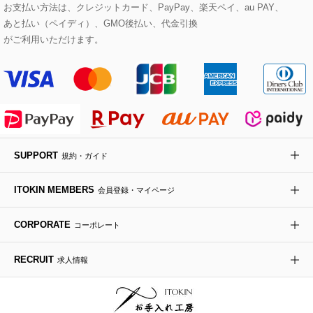
eur3
お支払い方法は、クレジットカード、PayPay、楽天ペイ、au PAY、
あと払い（ペイディ）、GMO後払い、代金引換
セットアップワンピース
ステンカラーコート
ヘアアクセサリー
ブローチ・コサージュ
ボストンバッグ
スニーカー
ローズ
Maison de CINQ
がご利用いただけます。
その他のジャケット・スーツ
ノーカラーコート
財布・名刺入れ・ケース
その他のアクセサリー
クラッチバッグ
ブーツ・ブーティー
オーキッド・胡蝶蘭
MK MICHEL KLEIN BAG
ライダースジャケット
ハンカチ・バンダナ
バックパック・リュック
フラットシューズ
カサブランカ・カラー
HIROKO KOSHINO
デニムジャケット
手袋
ボディバッグ・メッセンジャーバッグ
ローファー
ラナンキュラス
re:edition project 165
SUPPORT
規約・ガイド
ダウンジャケット・コート
チャーム・ストラップ
トラベルバッグ
ドレスシューズ
ポプリアレンジ＆フレグランス
HIROKO BIS
ITOKIN MEMBERS
会員登録・マイページ
その他のコート・ブルゾン
ネクタイ
ビジネスバッグ
サンダル・ミュール
グリーン
HIROKO BIS GRANDE
CORPORATE
コーポレート
ポーチ
その他のバッグ
その他のシューズ
その他のアートフラワー
RECRUIT
求人情報
傘・日傘
アイウェア