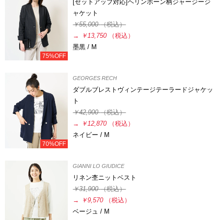
[セットアップ対応]ヘリンボーン柄ジャージージ
ャケット
￥55,000
（税込）
→
￥13,750
（税込）
墨黒 / M
75%OFF
GEORGES RECH
ダブルブレストヴィンテージテーラードジャケッ
ト
￥42,900
（税込）
→
￥12,870
（税込）
ネイビー / M
70%OFF
GIANNI LO GIUDICE
リネン杢ニットベスト
￥31,900
（税込）
→
￥9,570
（税込）
ベージュ / M