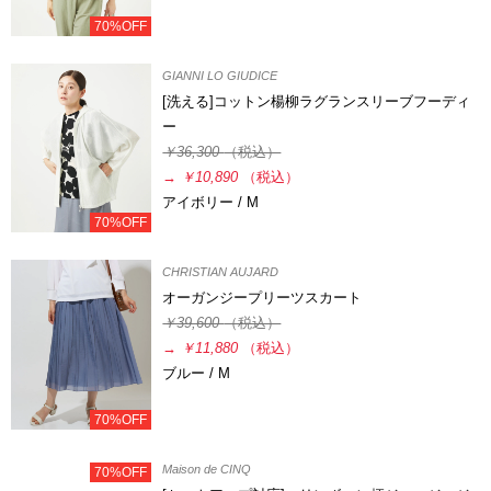
70%OFF
GIANNI LO GIUDICE
[洗える]コットン楊柳ラグランスリーブフーディ
ー
￥36,300
（税込）
→
￥10,890
（税込）
アイボリー / M
70%OFF
CHRISTIAN AUJARD
オーガンジープリーツスカート
￥39,600
（税込）
→
￥11,880
（税込）
ブルー / M
70%OFF
Maison de CINQ
70%OFF