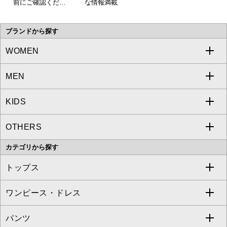
前にご確認くださ
な情報満載
い。
ブランドから探す
WOMEN
MEN
a.v.v
KIDS
MICHEL KLEIN
a.v.v
OTHERS
MK MICHEL KLEIN
MICHEL KLEIN HOMME
a.v.v
カテゴリから探す
OFUON le MK
MK MICHEL KLEIN HOMME
MK MICHEL KLEIN BAG
トップス
Sybilla
EMILIO ROBBA
ワンピース・ドレス
すべてのトップス
S sybilla
BUYERS SELECT
パンツ
カットソー・Tシャツ
すべてのワンピース・ドレス