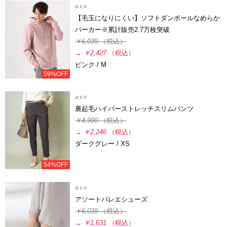
a.v.v
【毛玉になりにくい】ソフトダンボールなめらか
パーカー※累計販売2.7万枚突破
￥6,039
（税込）
→
￥2,427
（税込）
ピンク / M
59%OFF
a.v.v
裏起毛ハイパーストレッチスリムパンツ
￥4,990
（税込）
→
￥2,246
（税込）
ダークグレー / XS
54%OFF
a.v.v
アソートバレエシューズ
￥6,039
（税込）
→
￥1,631
（税込）