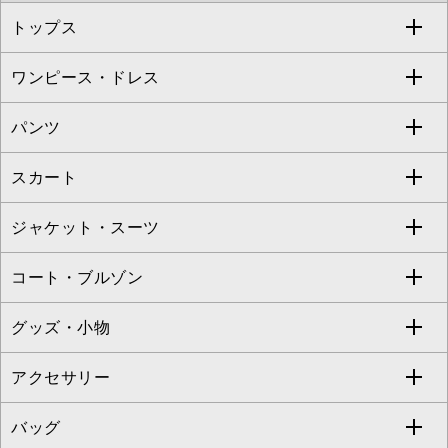
トップス
Sybilla
EMILIO ROBBA
ワンピース・ドレス
すべてのトップス
S sybilla
BUYERS SELECT
パンツ
カットソー・Tシャツ
すべてのワンピース・ドレス
Jocomomola
スカート
ブラウス・シャツ
ワンピース
すべてのパンツ
TARA JARMON
ジャケット・スーツ
ニット・セーター
ドレス
フルレングスパンツ
すべてのスカート
ZAPA
コート・ブルゾン
カーディガン
チュニック
クロップド・半端丈パンツ
ロング・マキシ丈スカート
すべてのジャケット・スーツ
TONEA
グッズ・小物
アンサンブルセット
ジャンパースカート
ガウチョ・ワイドパンツ
ひざ丈スカート
テーラードジャケット
すべてのコート・ブルゾン
al'aise modulation
アクセサリー
ベスト・ジレ
その他のワンピース・ドレス
ハーフ・ショート丈パンツ
ミモレ丈スカート
ノーカラージャケット
トレンチコート
すべてのグッズ・小物
GEORGES RECH
バッグ
パーカー
サロペット・オールインワン
ショート・ミニ丈スカート
セットアップ
ピーコート
マスク
すべてのアクセサリー
GIANNI LO GIUDICE