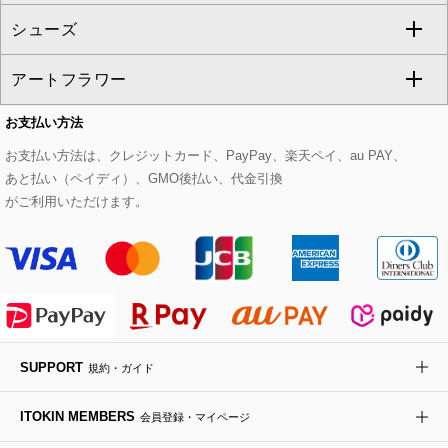
シューズ
タンクトップ・キャミソール
その他のパンツ
その他のスカート
セットアップジャケット
ダッフルコート
ストール・マフラー・スヌード
ネックレス
すべてのバッグ
CHRISTIAN AUJARD
アートフラワー
スウェット・ジャージー
セットアップパンツ
チェスターコート
ベルト・サスペンダー
ピアス・イヤリング
トートバッグ
すべてのシューズ
CHRISTIAN AUJARD Lサイズ
お支払い方法
その他のトップス
セットアップスカート
モッズコート
帽子
ブレスレット・バングル
ショルダーバッグ
パンプス
すべてのアートフラワー
eur3
お支払い方法は、クレジットカード、PayPay、楽天ペイ、au PAY、
あと払い（ペイディ）、GMO後払い、代金引換
セットアップワンピース
ステンカラーコート
ヘアアクセサリー
ブローチ・コサージュ
ボストンバッグ
スニーカー
ローズ
Maison de CINQ
がご利用いただけます。
その他のジャケット・スーツ
ノーカラーコート
財布・名刺入れ・ケース
その他のアクセサリー
クラッチバッグ
ブーツ・ブーティー
オーキッド・胡蝶蘭
MK MICHEL KLEIN BAG
ライダースジャケット
ハンカチ・バンダナ
バックパック・リュック
フラットシューズ
カサブランカ・カラー
HIROKO KOSHINO
デニムジャケット
手袋
ボディバッグ・メッセンジャーバッグ
ローファー
ラナンキュラス
re:edition project 165
SUPPORT
規約・ガイド
ダウンジャケット・コート
チャーム・ストラップ
トラベルバッグ
ドレスシューズ
ポプリアレンジ＆フレグランス
HIROKO BIS
ITOKIN MEMBERS
会員登録・マイページ
その他のコート・ブルゾン
ネクタイ
ビジネスバッグ
サンダル・ミュール
グリーン