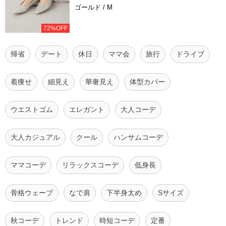
ゴールド / M
72%OFF
帰省
デート
休日
ママ会
旅行
ドライブ
着痩せ
細見え
華奢見え
体型カバー
ウエストゴム
エレガント
大人コーデ
大人カジュアル
クール
ハンサムコーデ
ママコーデ
リラックスコーデ
低身長
骨格ウェーブ
なで肩
下半身太め
Sサイズ
秋コーデ
トレンド
時短コーデ
定番