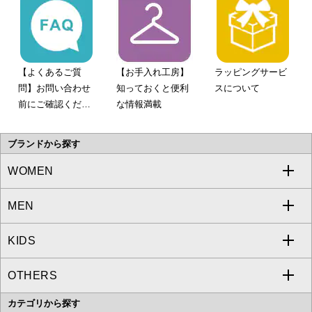
【よくあるご質
【お手入れ工房】
ラッピングサービ
問】お問い合わせ
知っておくと便利
スについて
前にご確認くださ
な情報満載
い。
ブランドから探す
WOMEN
MEN
a.v.v
KIDS
MICHEL KLEIN
a.v.v
OTHERS
MK MICHEL KLEIN
MICHEL KLEIN HOMME
a.v.v
カテゴリから探す
OFUON le MK
MK MICHEL KLEIN HOMME
MK MICHEL KLEIN BAG