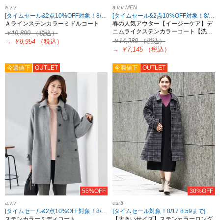
a.v.v
a.v.v MEN
[タイムセール&2点10%OFF対象！8/17 8:59まで]
[タイムセール&2点10%OFF対象！8/17 8:59まで]
Ａラインステンカラーミドルコート
春の人気アウター【イージーケア】デ
ニムライクステンカラーコート【洗…
￥19,899
（税込）
￥14,289
（税込）
→
￥8,954
（税込）
→
￥7,145
（税込）
今週値下
OUTLET
今週値下
OUTLET
55%OFF
30%OFF
a.v.v
eur3
[タイムセール&2点10%OFF対象！8/17 8:59まで]
[タイムセール対象！8/17 8:59まで]
ステンカラーミディコート
【大きいサイズ】ステンカラーロング