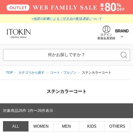
>地震の影響によるご注文品の配送遅延について
BRAND
ログイン
新規会員登録
何かお探しですか？
TOP
カテゴリから探す
コート・ブルゾン
ステンカラーコート
ステンカラーコート
対象商品
26
件
1件〜26件表示
ALL
WOMEN
MEN
KIDS
OTHERS