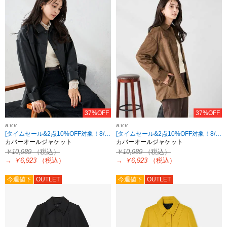
37%OFF
37%OFF
a.v.v
a.v.v
[タイムセール&2点10%OFF対象！8/17 8:59まで]
[タイムセール&2点10%OFF対象！8/17 8:59まで]
カバーオールジャケット
カバーオールジャケット
￥10,989
（税込）
￥10,989
（税込）
→
￥6,923
（税込）
→
￥6,923
（税込）
今週値下
OUTLET
今週値下
OUTLET