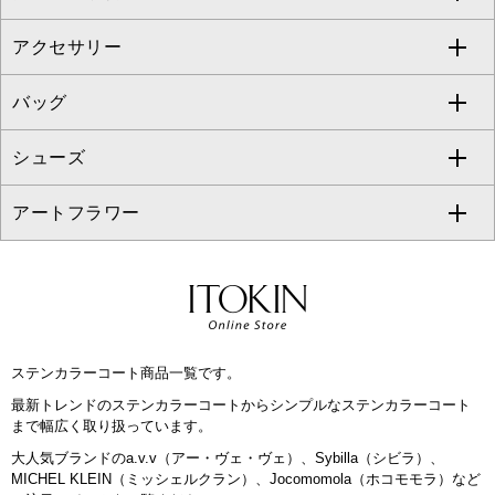
al'aise modulation
アクセサリー
ベスト・ジレ
その他のワンピース・ドレス
ハーフ・ショート丈パンツ
ミモレ丈スカート
ノーカラージャケット
トレンチコート
すべてのグッズ・小物
GEORGES RECH
バッグ
パーカー
サロペット・オールインワン
ショート・ミニ丈スカート
セットアップ
ピーコート
マスク
すべてのアクセサリー
GIANNI LO GIUDICE
シューズ
タンクトップ・キャミソール
その他のパンツ
その他のスカート
セットアップジャケット
ダッフルコート
ストール・マフラー・スヌード
ネックレス
すべてのバッグ
CHRISTIAN AUJARD
アートフラワー
スウェット・ジャージー
セットアップパンツ
チェスターコート
ベルト・サスペンダー
ピアス・イヤリング
トートバッグ
すべてのシューズ
CHRISTIAN AUJARD Lサイズ
その他のトップス
セットアップスカート
モッズコート
帽子
ブレスレット・バングル
ショルダーバッグ
パンプス
すべてのアートフラワー
eur3
セットアップワンピース
ステンカラーコート
ヘアアクセサリー
ブローチ・コサージュ
ボストンバッグ
スニーカー
ローズ
Maison de CINQ
ステンカラーコート商品一覧です。
その他のジャケット・スーツ
ノーカラーコート
財布・名刺入れ・ケース
その他のアクセサリー
クラッチバッグ
ブーツ・ブーティー
オーキッド・胡蝶蘭
MK MICHEL KLEIN BAG
最新トレンドのステンカラーコートからシンプルなステンカラーコート
まで幅広く取り扱っています。
ライダースジャケット
ハンカチ・バンダナ
バックパック・リュック
フラットシューズ
カサブランカ・カラー
HIROKO KOSHINO
大人気ブランドのa.v.v（アー・ヴェ・ヴェ）、Sybilla（シビラ）、
MICHEL KLEIN（ミッシェルクラン）、Jocomomola（ホコモモラ）など
デニムジャケット
手袋
ボディバッグ・メッセンジャーバッグ
ローファー
ラナンキュラス