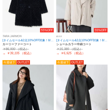
55%OFF
55%OFF
TARA JARMON
a.v.v
[タイムセール&2点10%OFF対象！8/17 8:59まで アウトレット限定]
[タイムセール&2点10%OFF対象！8/17 8:59まで]
カーリーファーコート
ショールカラー中綿コート
￥86,900
（税込）
￥15,389
（税込）
→
￥39,105
（税込）
→
￥6,925
（税込）
今週値下
OUTLET
今週値下
OUTLET