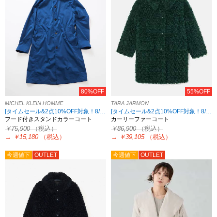
80%OFF
55%OFF
MICHEL KLEIN HOMME
TARA JARMON
[タイムセール&2点10%OFF対象！8/17 8:59まで アウトレット限定]
[タイムセール&2点10%OFF対象！8/17 8:59まで アウトレット限定]
フード付きスタンドカラーコート
カーリーファーコート
￥75,900
（税込）
￥86,900
（税込）
→
￥15,180
（税込）
→
￥39,105
（税込）
今週値下
OUTLET
今週値下
OUTLET