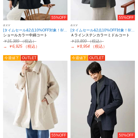
55%OFF
55%OFF
a.v.v
a.v.v
[タイムセール&2点10%OFF対象！8/17 8:59まで]
[タイムセール&2点10%OFF対象！8/17 8:59まで]
ショールカラー中綿コート
Ａラインステンカラーミドルコート
￥15,389
（税込）
￥19,899
（税込）
→
￥6,925
（税込）
→
￥8,954
（税込）
今週値下
OUTLET
今週値下
OUTLET
55%OFF
50%OFF