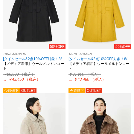
50%OFF
50%OFF
TARA JARMON
TARA JARMON
[タイムセール&2点10%OFF対象！8/17 8:59まで アウトレット限定]
[タイムセール&2点10%OFF対象！8/17 8:59まで アウトレット限定]
【メディア着用】ウールメルトンコー
【メディア着用】ウールメルトンコー
ト
ト
￥86,900
（税込）
￥86,900
（税込）
→
￥43,450
（税込）
→
￥43,450
（税込）
今週値下
OUTLET
今週値下
OUTLET