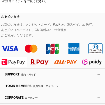
の注目アイテムをご覧ください。
re:edition project 165
ダウンジャケット・コート
チャーム・ストラップ
トラベルバッグ
ドレスシューズ
ポプリアレンジ＆フレグランス
HIROKO BIS
お支払い方法
その他のコート・ブルゾン
ネクタイ
ビジネスバッグ
サンダル・ミュール
グリーン
お支払い方法は、クレジットカード、PayPay、楽天ペイ、au PAY、
HIROKO BIS GRANDE
あと払い（ペイディ）、GMO後払い、代金引換
ポーチ
その他のバッグ
その他のシューズ
その他のアートフラワー
がご利用いただけます。
傘・日傘
アイウェア
レッグウェア
SUPPORT
規約・ガイド
時計
ITOKIN MEMBERS
会員登録・マイページ
その他のグッズ・小物
CORPORATE
コーポレート