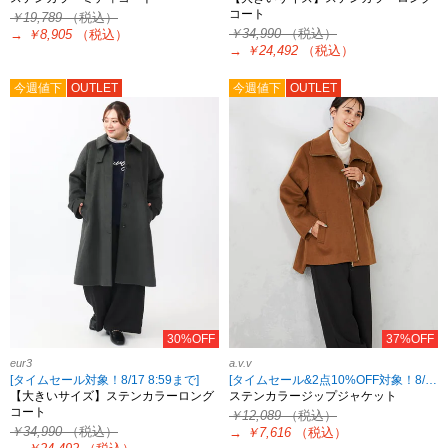
コート
￥19,789
（税込）
￥34,990
（税込）
→
￥8,905
（税込）
→
￥24,492
（税込）
今週値下
OUTLET
今週値下
OUTLET
30%OFF
37%OFF
eur3
a.v.v
[タイムセール対象！8/17 8:59まで]
[タイムセール&2点10%OFF対象！8/17 8:59まで]
【大きいサイズ】ステンカラーロング
ステンカラージップジャケット
コート
￥12,089
（税込）
￥34,990
（税込）
→
￥7,616
（税込）