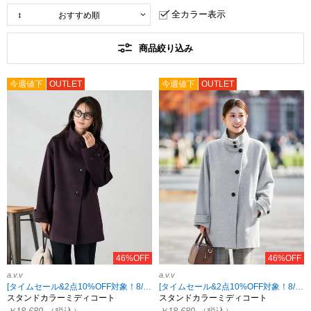
全カラー表示
商品絞り込み
今週値下
OUTLET
今週値下
OUTLET
46%OFF
46%OFF
a.v.v
a.v.v
[タイムセール&2点10%OFF対象！8/17 8:59まで]
[タイムセール&2点10%OFF対象！8/17 8:59まで]
スタンドカラーミディコート
スタンドカラーミディコート