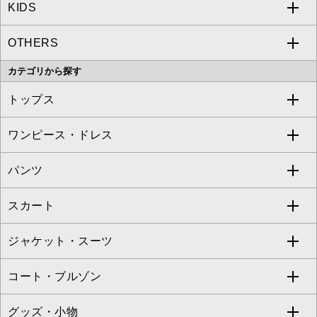
KIDS
MICHEL KLEIN
a.v.v
OTHERS
MK MICHEL KLEIN
MICHEL KLEIN HOMME
a.v.v
カテゴリから探す
OFUON le MK
MK MICHEL KLEIN HOMME
MK MICHEL KLEIN BAG
トップス
Sybilla
EMILIO ROBBA
ワンピース・ドレス
すべてのトップス
S sybilla
BUYERS SELECT
パンツ
カットソー・Tシャツ
すべてのワンピース・ドレス
Jocomomola
スカート
ブラウス・シャツ
ワンピース
すべてのパンツ
TARA JARMON
ジャケット・スーツ
ニット・セーター
ドレス
フルレングスパンツ
すべてのスカート
ZAPA
コート・ブルゾン
カーディガン
チュニック
クロップド・半端丈パンツ
ロング・マキシ丈スカート
すべてのジャケット・スーツ
TONEA
グッズ・小物
アンサンブルセット
ジャンパースカート
ガウチョ・ワイドパンツ
ひざ丈スカート
テーラードジャケット
すべてのコート・ブルゾン