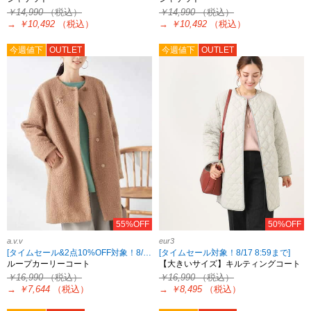
￥14,990
（税込）
￥14,990
（税込）
→
￥10,492
（税込）
→
￥10,492
（税込）
今週値下
OUTLET
今週値下
OUTLET
55%OFF
50%OFF
a.v.v
eur3
[タイムセール&2点10%OFF対象！8/17 8:59まで]
[タイムセール対象！8/17 8:59まで]
ループカーリーコート
【大きいサイズ】キルティングコート
￥16,990
（税込）
￥16,990
（税込）
→
￥7,644
（税込）
→
￥8,495
（税込）