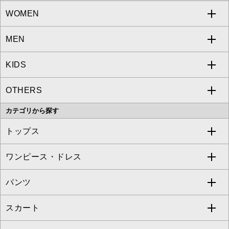
WOMEN
MEN
a.v.v
KIDS
MICHEL KLEIN
a.v.v
OTHERS
MK MICHEL KLEIN
MICHEL KLEIN HOMME
a.v.v
カテゴリから探す
OFUON le MK
MK MICHEL KLEIN HOMME
MK MICHEL KLEIN BAG
トップス
Sybilla
EMILIO ROBBA
ワンピース・ドレス
すべてのトップス
S sybilla
BUYERS SELECT
パンツ
カットソー・Tシャツ
すべてのワンピース・ドレス
Jocomomola
スカート
ブラウス・シャツ
ワンピース
すべてのパンツ
TARA JARMON