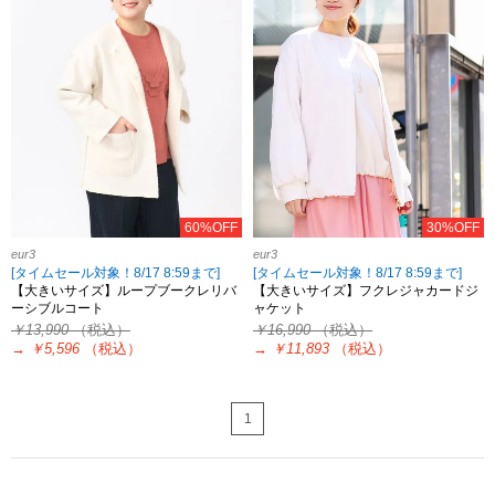
60%OFF
30%OFF
eur3
eur3
[タイムセール対象！8/17 8:59まで]
[タイムセール対象！8/17 8:59まで]
【大きいサイズ】ループブークレリバ
【大きいサイズ】フクレジャカードジ
ーシブルコート
ャケット
￥13,990
（税込）
￥16,990
（税込）
→
￥5,596
（税込）
→
￥11,893
（税込）
1