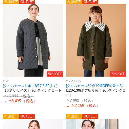
今週値下
OUTLET
今週値下
OUTLET
50%OFF
73%OFF
eur3
a.v.v KIDS
[タイムセール対象！8/17 8:59まで]
[タイムセール&2点10%OFF対象！8/17 8:59まで]
【大きいサイズ】キルティングコート
[120-130]ボア切り替えキルティングコ
ート
￥16,990
（税込）
￥7,990
（税込）
→
￥8,495
（税込）
→
￥2,156
（税込）
今週値下
OUTLET
今週値下
OUTLET