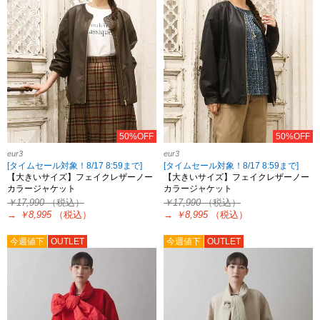
50%OFF
50%OFF
eur3
eur3
[タイムセール対象！8/17 8:59まで]
[タイムセール対象！8/17 8:59まで]
【大きいサイズ】フェイクレザーノー
【大きいサイズ】フェイクレザーノー
カラージャケット
カラージャケット
￥17,990
（税込）
￥17,990
（税込）
→
￥8,995
（税込）
→
￥8,995
（税込）
今週値下
OUTLET
今週値下
OUTLET