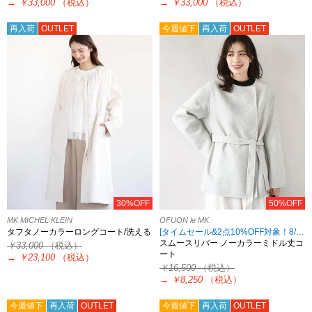
→
￥33,000
（税込）
→
￥33,000
（税込）
再入荷
OUTLET
今週値下
再入荷
OUTLET
30%OFF
50%OFF
MK MICHEL KLEIN
OFUON le MK
タフタノーカラーロングコート/洗える
[タイムセール&2点10%OFF対象！8/17 8:59まで アウトレット限定]
スムースリバー ノーカラーミドル丈コ
￥33,000
（税込）
ート
→
￥23,100
（税込）
￥16,500
（税込）
→
￥8,250
（税込）
今週値下
再入荷
OUTLET
今週値下
再入荷
OUTLET