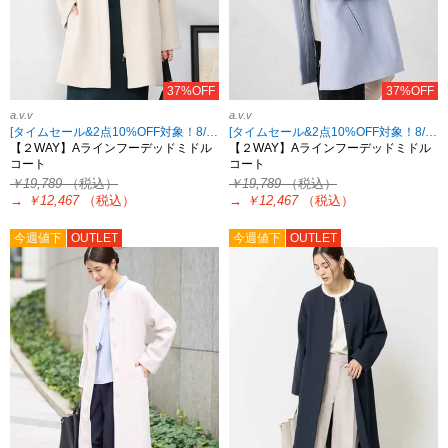
37%OFF
37%OFF
a.v.v
a.v.v
[タイムセール&2点10%OFF対象！8/17 8:59まで]
[タイムセール&2点10%OFF対象！8/17 8:59まで]
【２WAY】Aラインフーデッドミドル
【２WAY】Aラインフーデッドミドル
コート
コート
￥19,789
（税込）
￥19,789
（税込）
→
￥12,467
（税込）
→
￥12,467
（税込）
今週値下
OUTLET
今週値下
OUTLET