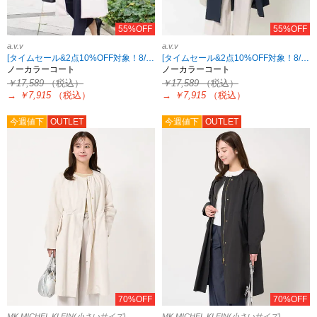
55%OFF
55%OFF
a.v.v
a.v.v
[タイムセール&2点10%OFF対象！8/17 8:59まで]
[タイムセール&2点10%OFF対象！8/17 8:59まで]
ノーカラーコート
ノーカラーコート
￥17,589
（税込）
￥17,589
（税込）
→
￥7,915
（税込）
→
￥7,915
（税込）
今週値下
OUTLET
今週値下
OUTLET
70%OFF
70%OFF
MK MICHEL KLEIN(小さいサイズ)
MK MICHEL KLEIN(小さいサイズ)