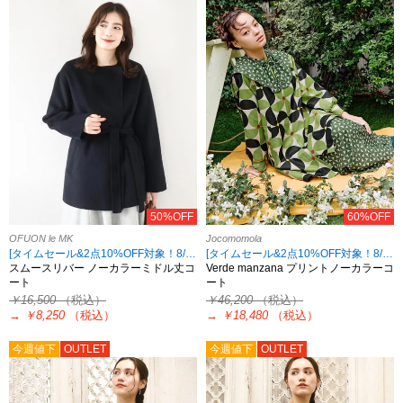
50%OFF
60%OFF
OFUON le MK
Jocomomola
[タイムセール&2点10%OFF対象！8/17 8:59まで アウトレット限定]
[タイムセール&2点10%OFF対象！8/4 8:59まで アウトレット限定]
スムースリバー ノーカラーミドル丈コ
Verde manzana プリントノーカラーコ
ート
ート
￥16,500
（税込）
￥46,200
（税込）
→
￥8,250
（税込）
→
￥18,480
（税込）
今週値下
OUTLET
今週値下
OUTLET