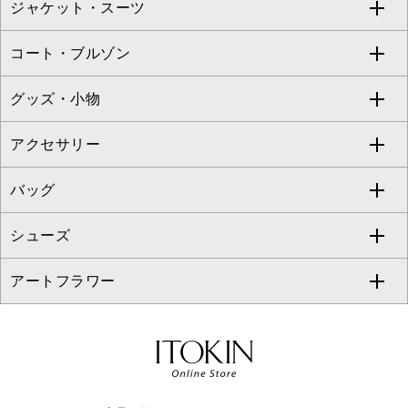
ジャケット・スーツ
ニット・セーター
ドレス
フルレングスパンツ
すべてのスカート
ZAPA
コート・ブルゾン
カーディガン
チュニック
クロップド・半端丈パンツ
ロング・マキシ丈スカート
すべてのジャケット・スーツ
TONEA
グッズ・小物
アンサンブルセット
ジャンパースカート
ガウチョ・ワイドパンツ
ひざ丈スカート
テーラードジャケット
すべてのコート・ブルゾン
al'aise modulation
アクセサリー
ベスト・ジレ
その他のワンピース・ドレス
ハーフ・ショート丈パンツ
ミモレ丈スカート
ノーカラージャケット
トレンチコート
すべてのグッズ・小物
GEORGES RECH
バッグ
パーカー
サロペット・オールインワン
ショート・ミニ丈スカート
セットアップ
ピーコート
マスク
すべてのアクセサリー
GIANNI LO GIUDICE
シューズ
タンクトップ・キャミソール
その他のパンツ
その他のスカート
セットアップジャケット
ダッフルコート
ストール・マフラー・スヌード
ネックレス
すべてのバッグ
CHRISTIAN AUJARD
アートフラワー
スウェット・ジャージー
セットアップパンツ
チェスターコート
ベルト・サスペンダー
ピアス・イヤリング
トートバッグ
すべてのシューズ
CHRISTIAN AUJARD Lサイズ
その他のトップス
セットアップスカート
モッズコート
帽子
ブレスレット・バングル
ショルダーバッグ
パンプス
すべてのアートフラワー
eur3
セットアップワンピース
ステンカラーコート
ヘアアクセサリー
ブローチ・コサージュ
ボストンバッグ
スニーカー
ローズ
Maison de CINQ