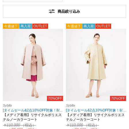
商品絞り込み
今週値下
再入荷
OUTLET
今週値下
再入荷
OUTLET
70%OFF
70%OFF
Sybilla
Sybilla
[タイムセール&2点10%OFF対象！8/17 8:59まで アウトレット限定]
[タイムセール&2点10%OFF対象！8/17 8:59まで アウトレット限定]
【メディア着用】リサイクルポリエス
【メディア着用】リサイクルポリエス
テルノーカラーコート
テルノーカラーコート
￥110,000
（税込）
￥110,000
（税込）