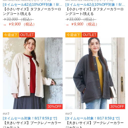
[タイムセール&2点10%OFF対象！8/17 8:59まで アウトレット限定]
[タイムセール&2点10%OFF対象！8/17 8:59まで アウトレット限定]
【小さいサイズ】タフタノーカラーロ
【小さいサイズ】タフタノーカラーロ
ングコート/洗える
ングコート/洗える
￥33,000
（税込）
￥33,000
（税込）
→
￥9,900
（税込）
→
￥9,900
（税込）
今週値下
OUTLET
今週値下
OUTLET
30%OFF
30%OFF
eur3
eur3
[タイムセール対象！8/17 8:59まで]
[タイムセール対象！8/17 8:59まで]
【大きいサイズ】ブークレノーカラー
【大きいサイズ】ブークレノーカラー
ジャケット
ジャケット