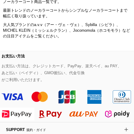
ノーカラーコート商品一覧です。
その他のジャケット・スーツ
ノーカラーコート
財布・名刺入れ・ケース
その他のアクセサリー
クラッチバッグ
ブーツ・ブーティー
オーキッド・胡蝶蘭
MK MICHEL KLEIN BAG
最新トレンドのノーカラーコートからシンプルなノーカラーコートまで
幅広く取り扱っています。
ライダースジャケット
ハンカチ・バンダナ
バックパック・リュック
フラットシューズ
カサブランカ・カラー
HIROKO KOSHINO
大人気ブランドのa.v.v（アー・ヴェ・ヴェ）、Sybilla（シビラ）、
MICHEL KLEIN（ミッシェルクラン）、Jocomomola（ホコモモラ）など
デニムジャケット
手袋
ボディバッグ・メッセンジャーバッグ
ローファー
ラナンキュラス
の注目アイテムをご覧ください。
re:edition project 165
ダウンジャケット・コート
チャーム・ストラップ
トラベルバッグ
ドレスシューズ
ポプリアレンジ＆フレグランス
HIROKO BIS
お支払い方法
その他のコート・ブルゾン
ネクタイ
ビジネスバッグ
サンダル・ミュール
グリーン
お支払い方法は、クレジットカード、PayPay、楽天ペイ、au PAY、
HIROKO BIS GRANDE
あと払い（ペイディ）、GMO後払い、代金引換
ポーチ
その他のバッグ
その他のシューズ
その他のアートフラワー
がご利用いただけます。
傘・日傘
アイウェア
レッグウェア
SUPPORT
規約・ガイド