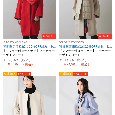
45%OFF
45%OFF
HIROKO KOSHINO
HIROKO KOSHINO
[期間限定価格&2点10%OFF対象！8/17 8:59まで アウトレット限定]
[期間限定価格&2点10%OFF対象！8/17 8:59まで アウトレット限定]
【マフラー付きライナー】ノーカラー
【マフラー付きライナー】ノーカラー
デザインコート
デザインコート
￥130,900
（税込）
￥130,900
（税込）
→
￥71,995
（税込）
→
￥71,995
（税込）
今週値下
OUTLET
今週値下
OUTLET