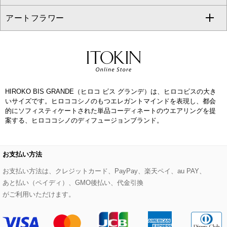
CHRISTIAN AUJARD
アートフラワー
スウェット・ジャージー
セットアップパンツ
チェスターコート
ベルト・サスペンダー
ピアス・イヤリング
トートバッグ
すべてのシューズ
CHRISTIAN AUJARD Lサイズ
その他のトップス
セットアップスカート
モッズコート
帽子
ブレスレット・バングル
ショルダーバッグ
パンプス
すべてのアートフラワー
eur3
セットアップワンピース
ステンカラーコート
ヘアアクセサリー
ブローチ・コサージュ
ボストンバッグ
スニーカー
ローズ
Maison de CINQ
HIROKO BIS GRANDE（ヒロコ ビス グランデ）は、ヒロコビスの大き
その他のジャケット・スーツ
ノーカラーコート
財布・名刺入れ・ケース
その他のアクセサリー
クラッチバッグ
ブーツ・ブーティー
オーキッド・胡蝶蘭
いサイズです。ヒロココシノのもつエレガントマインドを表現し、都会
MK MICHEL KLEIN BAG
的にソフィスティケートされた単品コーディネートのウエアリングを提
ライダースジャケット
ハンカチ・バンダナ
バックパック・リュック
フラットシューズ
カサブランカ・カラー
案する、ヒロココシノのディフュージョンブランド。
HIROKO KOSHINO
デニムジャケット
手袋
ボディバッグ・メッセンジャーバッグ
ローファー
ラナンキュラス
お支払い方法
re:edition project 165
ダウンジャケット・コート
チャーム・ストラップ
トラベルバッグ
ドレスシューズ
ポプリアレンジ＆フレグランス
お支払い方法は、クレジットカード、PayPay、楽天ペイ、au PAY、
HIROKO BIS
あと払い（ペイディ）、GMO後払い、代金引換
がご利用いただけます。
その他のコート・ブルゾン
ネクタイ
ビジネスバッグ
サンダル・ミュール
グリーン
HIROKO BIS GRANDE
ポーチ
その他のバッグ
その他のシューズ
その他のアートフラワー