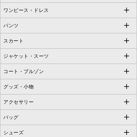
Sybilla
EMILIO ROBBA
ワンピース・ドレス
すべてのトップス
S sybilla
BUYERS SELECT
パンツ
カットソー・Tシャツ
すべてのワンピース・ドレス
Jocomomola
スカート
ブラウス・シャツ
ワンピース
すべてのパンツ
TARA JARMON
ジャケット・スーツ
ニット・セーター
ドレス
フルレングスパンツ
すべてのスカート
ZAPA
コート・ブルゾン
カーディガン
チュニック
クロップド・半端丈パンツ
ロング・マキシ丈スカート
すべてのジャケット・スーツ
TONEA
グッズ・小物
アンサンブルセット
ジャンパースカート
ガウチョ・ワイドパンツ
ひざ丈スカート
テーラードジャケット
すべてのコート・ブルゾン
al'aise modulation
アクセサリー
ベスト・ジレ
その他のワンピース・ドレス
ハーフ・ショート丈パンツ
ミモレ丈スカート
ノーカラージャケット
トレンチコート
すべてのグッズ・小物
GEORGES RECH
バッグ
パーカー
サロペット・オールインワン
ショート・ミニ丈スカート
セットアップ
ピーコート
マスク
すべてのアクセサリー
GIANNI LO GIUDICE
シューズ
タンクトップ・キャミソール
その他のパンツ
その他のスカート
セットアップジャケット
ダッフルコート
ストール・マフラー・スヌード
ネックレス
すべてのバッグ