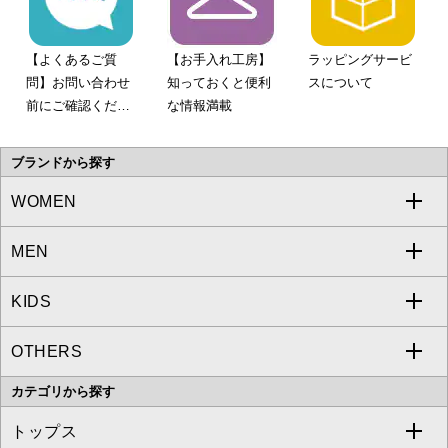
【よくあるご質
【お手入れ工房】
ラッピングサービ
問】お問い合わせ
知っておくと便利
スについて
前にご確認くださ
な情報満載
い。
ブランドから探す
WOMEN
MEN
a.v.v
KIDS
MICHEL KLEIN
a.v.v
OTHERS
MK MICHEL KLEIN
MICHEL KLEIN HOMME
a.v.v
カテゴリから探す
OFUON le MK
MK MICHEL KLEIN HOMME
MK MICHEL KLEIN BAG
トップス