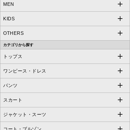
MEN
a.v.v
KIDS
MICHEL KLEIN
a.v.v
OTHERS
MK MICHEL KLEIN
MICHEL KLEIN HOMME
a.v.v
カテゴリから探す
OFUON le MK
MK MICHEL KLEIN HOMME
MK MICHEL KLEIN BAG
トップス
Sybilla
EMILIO ROBBA
ワンピース・ドレス
すべてのトップス
S sybilla
BUYERS SELECT
パンツ
カットソー・Tシャツ
すべてのワンピース・ドレス
Jocomomola
スカート
ブラウス・シャツ
ワンピース
すべてのパンツ
TARA JARMON
ジャケット・スーツ
ニット・セーター
ドレス
フルレングスパンツ
すべてのスカート
ZAPA
コート・ブルゾン
カーディガン
チュニック
クロップド・半端丈パンツ
ロング・マキシ丈スカート
すべてのジャケット・スーツ