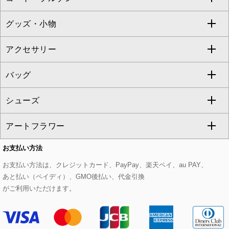
TONEA
グッズ・小物
アンサンブルセット
ジャンパースカート
ガウチョ・ワイドパンツ
ひざ丈スカート
テーラードジャケット
すべてのコート・ブルゾン
al'aise modulation
アクセサリー
ベスト・ジレ
その他のワンピース・ドレス
ハーフ・ショート丈パンツ
ミモレ丈スカート
ノーカラージャケット
トレンチコート
すべてのグッズ・小物
GEORGES RECH
バッグ
パーカー
サロペット・オールインワン
ショート・ミニ丈スカート
セットアップ
ピーコート
マスク
すべてのアクセサリー
GIANNI LO GIUDICE
シューズ
タンクトップ・キャミソール
その他のパンツ
その他のスカート
セットアップジャケット
ダッフルコート
ストール・マフラー・スヌード
ネックレス
すべてのバッグ
CHRISTIAN AUJARD
アートフラワー
スウェット・ジャージー
セットアップパンツ
チェスターコート
ベルト・サスペンダー
ピアス・イヤリング
トートバッグ
すべてのシューズ
CHRISTIAN AUJARD Lサイズ
お支払い方法
その他のトップス
セットアップスカート
モッズコート
帽子
ブレスレット・バングル
ショルダーバッグ
パンプス
すべてのアートフラワー
eur3
お支払い方法は、クレジットカード、PayPay、楽天ペイ、au PAY、
あと払い（ペイディ）、GMO後払い、代金引換
セットアップワンピース
ステンカラーコート
ヘアアクセサリー
ブローチ・コサージュ
ボストンバッグ
スニーカー
ローズ
Maison de CINQ
がご利用いただけます。
その他のジャケット・スーツ
ノーカラーコート
財布・名刺入れ・ケース
その他のアクセサリー
クラッチバッグ
ブーツ・ブーティー
オーキッド・胡蝶蘭
MK MICHEL KLEIN BAG
ライダースジャケット
ハンカチ・バンダナ
バックパック・リュック
フラットシューズ
カサブランカ・カラー