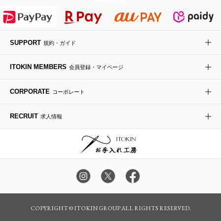
HIROKO KOSHINO
デニムジャケット
手袋
ボディバッグ・メッセンジャーバッグ
ローファー
ラナンキュラス
re:edition project 165
SUPPORT
規約・ガイド
ダウンジャケット・コート
チャーム・ストラップ
トラベルバッグ
ドレスシューズ
ポプリアレンジ＆フレグランス
HIROKO BIS
ITOKIN MEMBERS
会員登録・マイページ
その他のコート・ブルゾン
ネクタイ
ビジネスバッグ
サンダル・ミュール
グリーン
HIROKO BIS GRANDE
CORPORATE
コーポレート
ポーチ
その他のバッグ
その他のシューズ
その他のアートフラワー
RECRUIT
求人情報
傘・日傘
アイウェア
レッグウェア
時計
COPYRIGHT © ITOKIN GROUP ALL RIGHTS RESERVED.