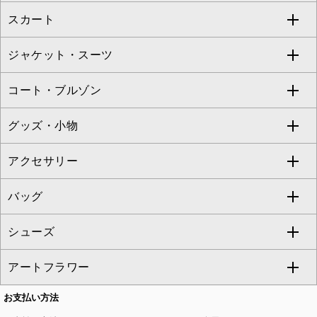
スカート
ブラウス・シャツ
ワンピース
すべてのパンツ
TARA JARMON
ジャケット・スーツ
ニット・セーター
ドレス
フルレングスパンツ
すべてのスカート
ZAPA
コート・ブルゾン
カーディガン
チュニック
クロップド・半端丈パンツ
ロング・マキシ丈スカート
すべてのジャケット・スーツ
TONEA
グッズ・小物
アンサンブルセット
ジャンパースカート
ガウチョ・ワイドパンツ
ひざ丈スカート
テーラードジャケット
すべてのコート・ブルゾン
al'aise modulation
アクセサリー
ベスト・ジレ
その他のワンピース・ドレス
ハーフ・ショート丈パンツ
ミモレ丈スカート
ノーカラージャケット
トレンチコート
すべてのグッズ・小物
GEORGES RECH
バッグ
パーカー
サロペット・オールインワン
ショート・ミニ丈スカート
セットアップ
ピーコート
マスク
すべてのアクセサリー
GIANNI LO GIUDICE
シューズ
タンクトップ・キャミソール
その他のパンツ
その他のスカート
セットアップジャケット
ダッフルコート
ストール・マフラー・スヌード
ネックレス
すべてのバッグ
CHRISTIAN AUJARD
アートフラワー
スウェット・ジャージー
セットアップパンツ
チェスターコート
ベルト・サスペンダー
ピアス・イヤリング
トートバッグ
すべてのシューズ
CHRISTIAN AUJARD Lサイズ
お支払い方法
その他のトップス
セットアップスカート
モッズコート
帽子
ブレスレット・バングル
ショルダーバッグ
パンプス
すべてのアートフラワー
eur3