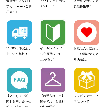
最適サイズをおす
アウトレット 最大
メールマガジン会
すめ！unisizeご利
80%OFF！
員様募集中！
用ガイド
11,000円(税込)以
イトキンメンバー
お気に入り登録し
上で送料無料！
ズ会員登録でもっ
て、お買い物をよ
とお得に！
り快適に。
【よくあるご質
【お手入れ工房】
ラッピングサービ
問】お問い合わせ
知っておくと便利
スについて
前にご確認くださ
な情報満載