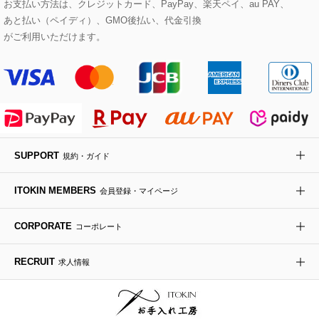
お支払い方法は、クレジットカード、PayPay、楽天ペイ、au PAY、
あと払い（ペイディ）、GMO後払い、代金引換
セットアップワンピース
ステンカラーコート
ヘアアクセサリー
ブローチ・コサージュ
ボストンバッグ
スニーカー
ローズ
Maison de CINQ
がご利用いただけます。
その他のジャケット・スーツ
ノーカラーコート
財布・名刺入れ・ケース
その他のアクセサリー
クラッチバッグ
ブーツ・ブーティー
オーキッド・胡蝶蘭
MK MICHEL KLEIN BAG
ライダースジャケット
ハンカチ・バンダナ
バックパック・リュック
フラットシューズ
カサブランカ・カラー
HIROKO KOSHINO
デニムジャケット
手袋
ボディバッグ・メッセンジャーバッグ
ローファー
ラナンキュラス
re:edition project 165
SUPPORT
規約・ガイド
ダウンジャケット・コート
チャーム・ストラップ
トラベルバッグ
ドレスシューズ
ポプリアレンジ＆フレグランス
HIROKO BIS
ITOKIN MEMBERS
会員登録・マイページ
その他のコート・ブルゾン
ネクタイ
ビジネスバッグ
サンダル・ミュール
グリーン
HIROKO BIS GRANDE
CORPORATE
コーポレート
ポーチ
その他のバッグ
その他のシューズ
その他のアートフラワー
RECRUIT
求人情報
傘・日傘
アイウェア