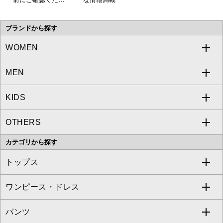
い。
ブランドから探す
WOMEN
MEN
a.v.v
KIDS
MICHEL KLEIN
a.v.v
OTHERS
MK MICHEL KLEIN
MICHEL KLEIN HOMME
a.v.v
カテゴリから探す
OFUON le MK
MK MICHEL KLEIN HOMME
MK MICHEL KLEIN BAG
トップス
Sybilla
EMILIO ROBBA
ワンピース・ドレス
すべてのトップス
S sybilla
BUYERS SELECT
パンツ
カットソー・Tシャツ
すべてのワンピース・ドレス
Jocomomola