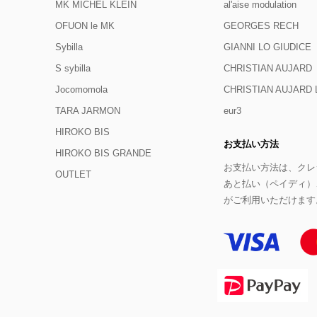
MK MICHEL KLEIN
al'aise modulation
OFUON le MK
GEORGES RECH
Sybilla
GIANNI LO GIUDICE
S sybilla
CHRISTIAN AUJARD
Jocomomola
CHRISTIAN AUJAR
TARA JARMON
eur3
HIROKO BIS
お支払い方法
HIROKO BIS GRANDE
お支払い方法は、クレジ
OUTLET
あと払い（ペイディ）
がご利用いただけます