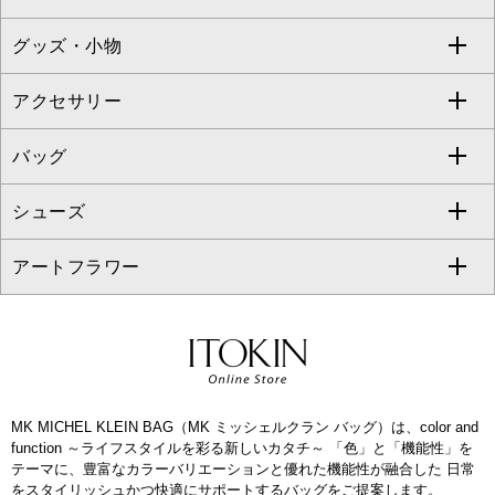
TONEA
グッズ・小物
アンサンブルセット
ジャンパースカート
ガウチョ・ワイドパンツ
ひざ丈スカート
テーラードジャケット
すべてのコート・ブルゾン
al'aise modulation
アクセサリー
ベスト・ジレ
その他のワンピース・ドレス
ハーフ・ショート丈パンツ
ミモレ丈スカート
ノーカラージャケット
トレンチコート
すべてのグッズ・小物
GEORGES RECH
バッグ
パーカー
サロペット・オールインワン
ショート・ミニ丈スカート
セットアップ
ピーコート
マスク
すべてのアクセサリー
GIANNI LO GIUDICE
シューズ
タンクトップ・キャミソール
その他のパンツ
その他のスカート
セットアップジャケット
ダッフルコート
ストール・マフラー・スヌード
ネックレス
すべてのバッグ
CHRISTIAN AUJARD
アートフラワー
スウェット・ジャージー
セットアップパンツ
チェスターコート
ベルト・サスペンダー
ピアス・イヤリング
トートバッグ
すべてのシューズ
CHRISTIAN AUJARD Lサイズ
その他のトップス
セットアップスカート
モッズコート
帽子
ブレスレット・バングル
ショルダーバッグ
パンプス
すべてのアートフラワー
eur3
セットアップワンピース
ステンカラーコート
ヘアアクセサリー
ブローチ・コサージュ
ボストンバッグ
スニーカー
ローズ
Maison de CINQ
MK MICHEL KLEIN BAG（MK ミッシェルクラン バッグ）は、color and
その他のジャケット・スーツ
ノーカラーコート
財布・名刺入れ・ケース
その他のアクセサリー
クラッチバッグ
ブーツ・ブーティー
オーキッド・胡蝶蘭
function ～ライフスタイルを彩る新しいカタチ～ 「色」と「機能性」を
MK MICHEL KLEIN BAG
テーマに、豊富なカラーバリエーションと優れた機能性が融合した 日常
ライダースジャケット
ハンカチ・バンダナ
バックパック・リュック
フラットシューズ
カサブランカ・カラー
をスタイリッシュかつ快適にサポートするバッグをご提案します。