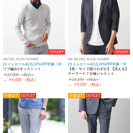
70%OFF
76%OFF
MICHEL KLEIN HOMME
MK MICHEL KLEIN HOMME
[タイムセール&2点10%OFF対象！8/17 8:59まで アウトレット限定]
[タイムセール&2点10%OFF対象！8/17 8:59まで アウトレット限定]
リブ編みVネックニット
【色・サイズ残りわずか】【洗える】
テーラード７分袖ジャケット
￥22,000
（税込）
￥23,100
（税込）
→
￥6,600
（税込）
→
￥5,500
（税込）
今週値下
OUTLET
今週値下
OUTLET