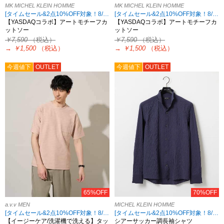
MK MICHEL KLEIN HOMME
MK MICHEL KLEIN HOMME
[タイムセール&2点10%OFF対象！8/17 8:59まで アウトレット限定]
[タイムセール&2点10%OFF対象！8/17 8:59まで アウトレット限定]
【YASDAQコラボ】アートモチーフカ
【YASDAQコラボ】アートモチーフカ
ットソー
ットソー
￥7,590
（税込）
￥7,590
（税込）
→
￥1,500
（税込）
→
￥1,500
（税込）
今週値下
OUTLET
今週値下
OUTLET
65%OFF
70%OFF
a.v.v MEN
MICHEL KLEIN HOMME
[タイムセール&2点10%OFF対象！8/17 8:59まで]
[タイムセール&2点10%OFF対象！8/17 8:59まで アウトレット限定]
【イージーケア/洗濯機で洗える】タッ
シアーサッカー調長袖シャツ