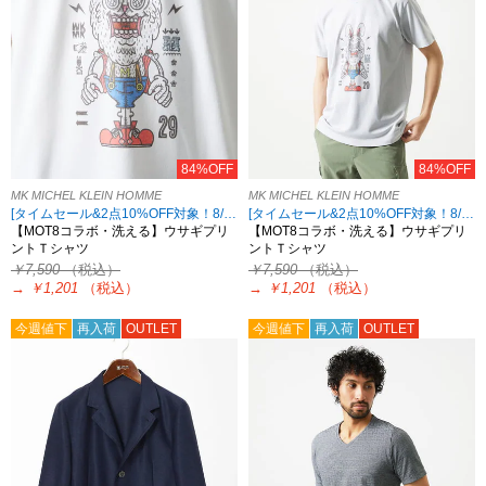
84%OFF
84%OFF
MK MICHEL KLEIN HOMME
MK MICHEL KLEIN HOMME
[タイムセール&2点10%OFF対象！8/17 8:59まで アウトレット限定]
[タイムセール&2点10%OFF対象！8/17 8:59まで アウトレット限定]
【MOT8コラボ・洗える】ウサギプリ
【MOT8コラボ・洗える】ウサギプリ
ントＴシャツ
ントＴシャツ
￥7,590
（税込）
￥7,590
（税込）
→
￥1,201
（税込）
→
￥1,201
（税込）
今週値下
再入荷
OUTLET
今週値下
再入荷
OUTLET