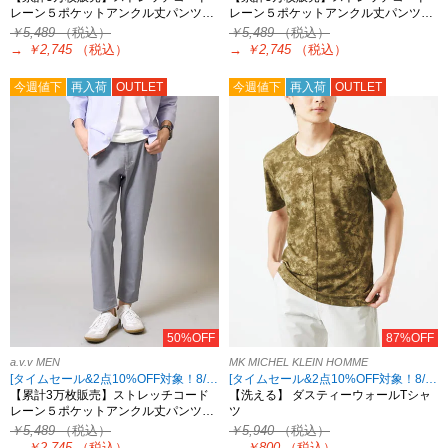
レーン５ポケットアンクル丈パンツ…
レーン５ポケットアンクル丈パンツ…
￥5,489
（税込）
￥5,489
（税込）
→
￥2,745
（税込）
→
￥2,745
（税込）
今週値下
再入荷
OUTLET
今週値下
再入荷
OUTLET
50%OFF
87%OFF
a.v.v MEN
MK MICHEL KLEIN HOMME
[タイムセール&2点10%OFF対象！8/17 8:59まで]
[タイムセール&2点10%OFF対象！8/17 8:59まで アウトレット限定]
【累計3万枚販売】ストレッチコード
【洗える】 ダスティーウォールTシャ
レーン５ポケットアンクル丈パンツ…
ツ
￥5,489
（税込）
￥5,940
（税込）
→
￥2,745
（税込）
→
￥800
（税込）