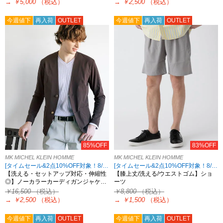
→
￥5,000
（税込）
→
￥2,500
（税込）
今週値下
再入荷
OUTLET
今週値下
再入荷
OUTLET
85%OFF
83%OFF
MK MICHEL KLEIN HOMME
MK MICHEL KLEIN HOMME
[タイムセール&2点10%OFF対象！8/17 8:59まで アウトレット限定]
[タイムセール&2点10%OFF対象！8/17 8:59まで アウトレット限定]
【洗える・セットアップ対応・伸縮性
【膝上丈/洗える/ウエストゴム】ショ
◎】ノーカラーカーディガンジャケ…
ーツ
￥16,500
（税込）
￥8,800
（税込）
→
￥2,500
（税込）
→
￥1,500
（税込）
今週値下
再入荷
OUTLET
今週値下
再入荷
OUTLET