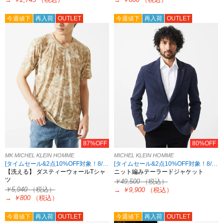
今週値下
再入荷
OUTLET
今週値下
再入荷
OUTLET
87%OFF
80%OFF
MK MICHEL KLEIN HOMME
MICHEL KLEIN HOMME
[タイムセール&2点10%OFF対象！8/17 8:59まで アウトレット限定]
[タイムセール&2点10%OFF対象！8/17 8:59まで アウトレット限定]
【洗える】 ダスティーウォールTシャ
ニット編みテーラードジャケット
ツ
￥49,500
（税込）
￥5,940
（税込）
→
￥9,900
（税込）
→
￥800
（税込）
今週値下
再入荷
OUTLET
今週値下
再入荷
OUTLET