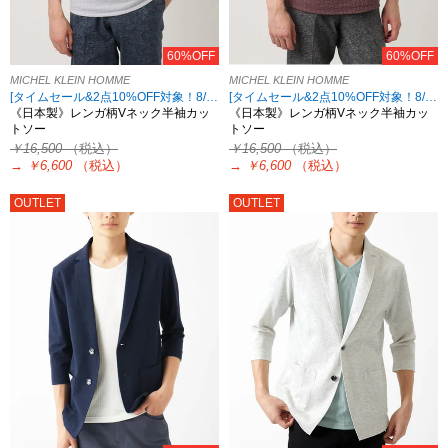
60%OFF
60%OFF
MICHEL KLEIN HOMME
MICHEL KLEIN HOMME
[タイムセール&2点10%OFF対象！8/17 8:59まで アウトレット限定]
[タイムセール&2点10%OFF対象！8/17 8:59まで アウトレット限定]
《日本製》レンガ柄Vネック半袖カッ
《日本製》レンガ柄Vネック半袖カッ
トソー
トソー
￥16,500
（税込）
￥16,500
（税込）
→
￥6,600
（税込）
→
￥6,600
（税込）
OUTLET
OUTLET