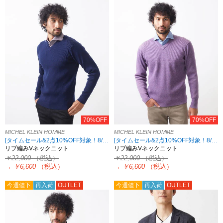
70%OFF
70%OFF
MICHEL KLEIN HOMME
MICHEL KLEIN HOMME
[タイムセール&2点10%OFF対象！8/17 8:59まで アウトレット限定]
[タイムセール&2点10%OFF対象！8/17 8:59まで アウトレット限定]
リブ編みVネックニット
リブ編みVネックニット
￥22,000
（税込）
￥22,000
（税込）
→
￥6,600
（税込）
→
￥6,600
（税込）
今週値下
再入荷
OUTLET
今週値下
再入荷
OUTLET