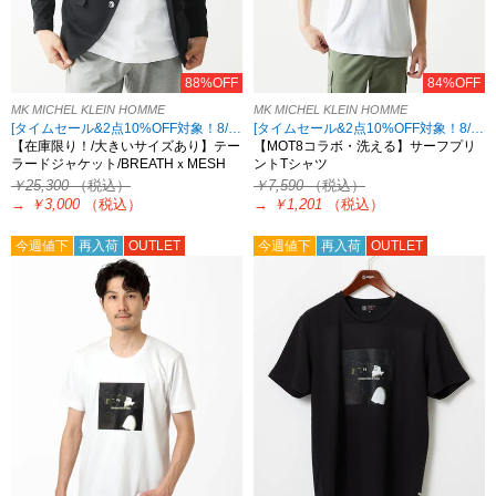
88%OFF
84%OFF
MK MICHEL KLEIN HOMME
MK MICHEL KLEIN HOMME
[タイムセール&2点10%OFF対象！8/17 8:59まで アウトレット限定]
[タイムセール&2点10%OFF対象！8/17 8:59まで アウトレット限定]
【在庫限り！/大きいサイズあり】テー
【MOT8コラボ・洗える】サーフプリ
ラードジャケット/BREATHｘMESH
ントTシャツ
￥25,300
（税込）
￥7,590
（税込）
→
￥3,000
（税込）
→
￥1,201
（税込）
今週値下
再入荷
OUTLET
今週値下
再入荷
OUTLET