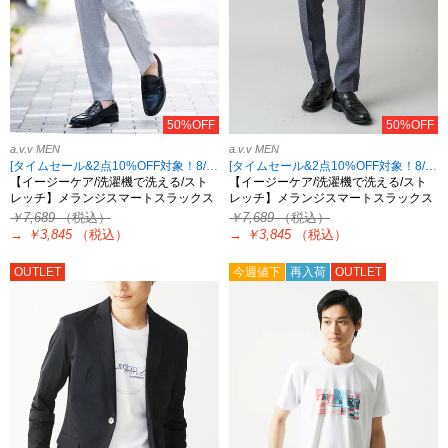
50%OFF
50%OFF
a.v.v MEN
a.v.v MEN
[タイムセール&2点10%OFF対象！8/17 8:59まで]
[タイムセール&2点10%OFF対象！8/17 8:59まで]
【イージーケア/洗濯機で洗える/スト
【イージーケア/洗濯機で洗える/スト
レッチ】メランジスマートスラックス
レッチ】メランジスマートスラックス
￥7,689
（税込）
￥7,689
（税込）
→
￥3,845
（税込）
→
￥3,845
（税込）
OUTLET
今週値下
再入荷
OUTLET