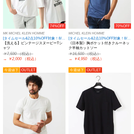
74%OFF
70%OFF
MK MICHEL KLEIN HOMME
MICHEL KLEIN HOMME
[タイムセール&2点10%OFF対象！8/17 8:59まで アウトレット限定]
[タイムセール&2点10%OFF対象！8/17 8:59まで アウトレット限定]
【洗える】ビンテージスヌーピーTシ
《日本製》胸ポケット付きクルーネッ
ャツ
ク半袖カットソー
￥7,590
（税込）
￥16,500
（税込）
→
￥2,000
（税込）
→
￥4,950
（税込）
今週値下
OUTLET
今週値下
OUTLET