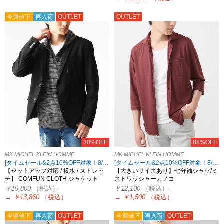
今週値下
再入荷
OUTLET
OUTLET
30%OFF
88%OFF
MK MICHEL KLEIN HOMME
MK MICHEL KLEIN HOMME
[タイムセール&2点10%OFF対象！8/17 8:59まで アウトレット限定]
[タイムセール&2点10%OFF対象！8/17 8:59まで アウトレット限定]
【セットアップ対応 / 撥水 / ストレッ
【大きいサイズあり】七分袖シャツ/ミ
チ】 COMFUN CLOTH ジャケット
ストワッシャーカノコ
￥19,800
（税込）
￥12,100
（税込）
→
￥13,860
（税込）
→
￥1,500
（税込）
今週値下
再入荷
OUTLET
今週値下
再入荷
OUTLET