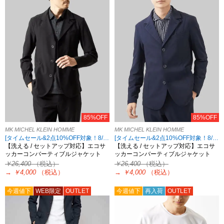
85%OFF
85%OFF
MK MICHEL KLEIN HOMME
MK MICHEL KLEIN HOMME
[タイムセール&2点10%OFF対象！8/17 8:59まで アウトレット限定]
[タイムセール&2点10%OFF対象！8/17 8:59まで アウトレット限定]
【洗える / セットアップ対応】エコサ
【洗える / セットアップ対応】エコサ
ッカーコンバーティブルジャケット
ッカーコンバーティブルジャケット
￥26,400
（税込）
￥26,400
（税込）
→
￥4,000
（税込）
→
￥4,000
（税込）
今週値下
WEB限定
OUTLET
今週値下
再入荷
OUTLET