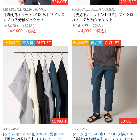
72%OFF
72%OFF
MK MICHEL KLEIN HOMME
MK MICHEL KLEIN HOMME
【洗える / コットン100％】マイクロ
【洗える / コットン100％】マイクロ
カノコ７分袖ジャケット
カノコ７分袖ジャケット
￥14,300
（税込）
￥14,300
（税込）
→
￥4,000
（税込）
→
￥4,000
（税込）
今週値下
再入荷
OUTLET
今週値下
再入荷
OUTLET
50%OFF
50%OFF
a.v.v MEN
a.v.v MEN
[タイムセール&2点10%OFF対象！8/17 8:59まで]
[タイムセール&2点10%OFF対象！8/17 8:59まで]
【累計3万枚販売】ストレッチコード
【累計3万枚販売】ストレッチコード