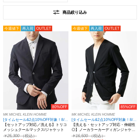
商品絞り込み
今週値下
再入荷
OUTLET
今週値下
再入荷
OUTLET
80%OFF
85%OFF
MK MICHEL KLEIN HOMME
MK MICHEL KLEIN HOMME
[タイムセール&2点10%OFF対象！8/17 8:59まで アウトレット限定]
[タイムセール&2点10%OFF対象！8/17 8:59まで アウトレット限定]
【セットアップ対応／洗える】トリコ
【洗える・セットアップ対応・伸縮性
メッシュクールマックス/ジャケット
◎】ノーカラーカーディガンジャケ…
￥25,300
（税込）
￥16,500
（税込）