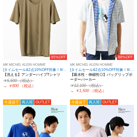
85%OFF
88%OFF
MK MICHEL KLEIN HOMME
MK MICHEL KLEIN HOMME
[タイムセール&2点10%OFF対象！8/17 8:59まで アウトレット限定]
[タイムセール&2点10%OFF対象！8/17 8:59まで アウトレット限定]
【洗える】アンダーハイプTシャツ
【吸水性・伸縮性◎】バッグリップボ
ーダーパーカー
￥5,500
（税込）
￥12,100
（税込）
→
￥800
（税込）
→
￥1,500
（税込）
今週値下
再入荷
OUTLET
今週値下
再入荷
OUTLET