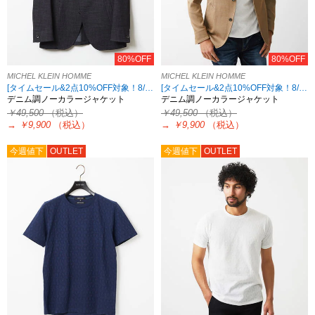
80%OFF
80%OFF
MICHEL KLEIN HOMME
MICHEL KLEIN HOMME
[タイムセール&2点10%OFF対象！8/17 8:59まで アウトレット限定]
[タイムセール&2点10%OFF対象！8/17 8:59まで アウトレット限定]
デニム調ノーカラージャケット
デニム調ノーカラージャケット
￥49,500
（税込）
￥49,500
（税込）
→
￥9,900
（税込）
→
￥9,900
（税込）
今週値下
OUTLET
今週値下
OUTLET