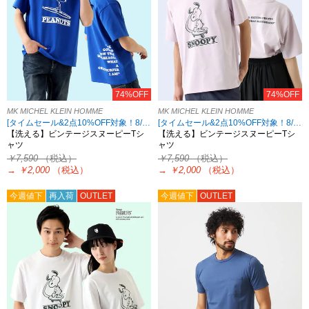
74%OFF
74%OFF
MK MICHEL KLEIN HOMME
MK MICHEL KLEIN HOMME
[タイムセール&2点10%OFF対象！8/17 8:59まで アウトレット限定]
[タイムセール&2点10%OFF対象！8/17 8:59まで アウトレット限定]
【洗える】ビンテージスヌーピーTシ
【洗える】ビンテージスヌーピーTシ
ャツ
ャツ
￥7,590
（税込）
￥7,590
（税込）
→
￥2,000
（税込）
→
￥2,000
（税込）
今週値下
再入荷
OUTLET
今週値下
OUTLET