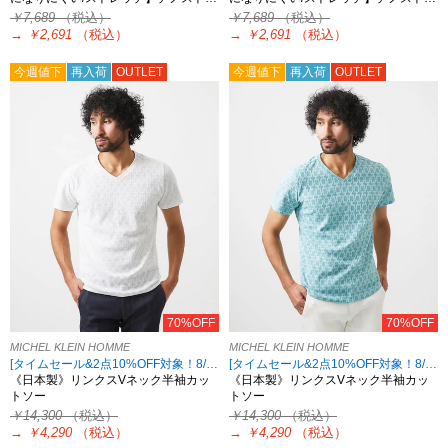
￥7,689
（税込）
￥7,689
（税込）
→
￥2,691
（税込）
→
￥2,691
（税込）
今週値下
再入荷
OUTLET
今週値下
再入荷
OUTLET
70%OFF
70%OFF
MICHEL KLEIN HOMME
MICHEL KLEIN HOMME
[タイムセール&2点10%OFF対象！8/17 8:59まで アウトレット限定]
[タイムセール&2点10%OFF対象！8/17 8:59まで アウトレット限定]
《日本製》リンクスVネック半袖カッ
《日本製》リンクスVネック半袖カッ
トソー
トソー
￥14,300
（税込）
￥14,300
（税込）
→
￥4,290
（税込）
→
￥4,290
（税込）