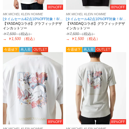
80%OFF
80%OFF
MK MICHEL KLEIN HOMME
MK MICHEL KLEIN HOMME
[タイムセール&2点10%OFF対象！8/17 8:59まで アウトレット限定]
[タイムセール&2点10%OFF対象！8/17 8:59まで アウトレット限定]
【YASDAQコラボ】グラフィックデザ
【YASDAQコラボ】グラフィックデザ
インカットソー
インカットソー
￥7,590
（税込）
￥7,590
（税込）
→
￥1,500
（税込）
→
￥1,500
（税込）
今週値下
再入荷
OUTLET
今週値下
再入荷
OUTLET
89%OFF
89%OFF
MK MICHEL KLEIN HOMME
MK MICHEL KLEIN HOMME