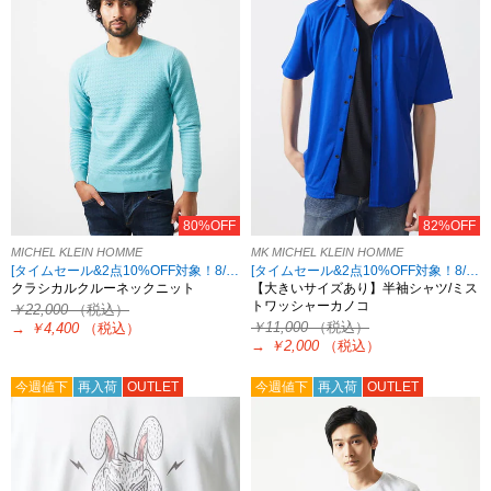
80%OFF
82%OFF
MICHEL KLEIN HOMME
MK MICHEL KLEIN HOMME
[タイムセール&2点10%OFF対象！8/17 8:59まで アウトレット限定]
[タイムセール&2点10%OFF対象！8/17 8:59まで アウトレット限定]
クラシカルクルーネックニット
【大きいサイズあり】半袖シャツ/ミス
トワッシャーカノコ
￥22,000
（税込）
￥11,000
（税込）
→
￥4,400
（税込）
→
￥2,000
（税込）
今週値下
再入荷
OUTLET
今週値下
再入荷
OUTLET