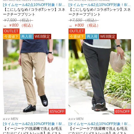
[タイムセール&2点10%OFF対象！8/17 8:59まで アウトレット限定]
[タイムセール&2点10%OFF対象！8/17 8:59まで アウトレット限定]
【こにしななめ / コラボTシャツ】スネ
【こにしななめ / コラボTシャツ】スネ
ークチーフプリント
ークチーフプリント
￥7,590
（税込）
￥7,590
（税込）
→
￥800
（税込）
→
￥800
（税込）
OUTLET
OUTLET
今週値下
再入荷
WEB限定
今週値下
再入荷
WEB限定
65%OFF
65%OFF
a.v.v MEN
a.v.v MEN
[タイムセール&2点10%OFF対象！8/17 8:59まで]
[タイムセール&2点10%OFF対象！8/17 8:59まで]
【イージーケア/洗濯機で洗える/毛玉
【イージーケア/洗濯機で洗える/毛玉
になりにくい/ストレッチ】チノスト…
になりにくい/ストレッチ】チノスト…