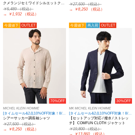
クメランジセミワイドシルエットク…
￥27,500
（税込）
￥5,489
（税込）
→
￥8,250
（税込）
→
￥1,932
（税込）
今週値下
OUTLET
今週値下
再入荷
OUTLET
70%OFF
30%OFF
MICHEL KLEIN HOMME
MK MICHEL KLEIN HOMME
[タイムセール&2点10%OFF対象！8/17 8:59まで アウトレット限定]
[タイムセール&2点10%OFF対象！8/17 8:59まで アウトレット限定]
シアーサッカー調長袖シャツ
【セットアップ対応 / 撥水 / ストレッ
チ】 COMFUN CLOTH ジャケット
￥27,500
（税込）
￥19,800
（税込）
→
￥8,250
（税込）
→
￥13,860
（税込）