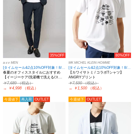
35%OFF
80%OFF
a.v.v MEN
MK MICHEL KLEIN HOMME
[タイムセール&2点10%OFF対象！8/17 8:59まで]
[タイムセール&2点10%OFF対象！8/17 8:59まで アウトレット限定]
春夏のオフィススタイルにおすすめ
【カワイサトミ / コラボTシャツ】
【イージーケア/洗濯機で洗える/ス…
ANGRYプリント
￥7,689
（税込）
￥7,590
（税込）
→
￥4,998
（税込）
→
￥1,500
（税込）
今週値下
再入荷
OUTLET
今週値下
OUTLET