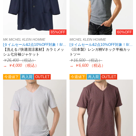
85%OFF
60%OFF
MK MICHEL KLEIN HOMME
MICHEL KLEIN HOMME
[タイムセール&2点10%OFF対象！8/17 8:59まで アウトレット限定]
[タイムセール&2点10%OFF対象！8/17 8:59まで アウトレット限定]
【洗える / 快適清涼素材】カラミメッ
《日本製》レンガ柄Vネック半袖カッ
シュ七分袖ジャケット
トソー
￥26,400
（税込）
￥16,500
（税込）
→
￥4,000
（税込）
→
￥6,600
（税込）
今週値下
再入荷
OUTLET
今週値下
再入荷
OUTLET