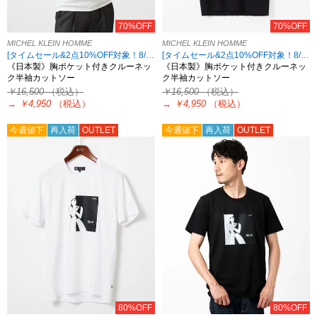
70%OFF
70%OFF
MICHEL KLEIN HOMME
MICHEL KLEIN HOMME
[タイムセール&2点10%OFF対象！8/17 8:59まで アウトレット限定]
[タイムセール&2点10%OFF対象！8/17 8:59まで アウトレット限定]
《日本製》胸ポケット付きクルーネッ
《日本製》胸ポケット付きクルーネッ
ク半袖カットソー
ク半袖カットソー
￥16,500
（税込）
￥16,500
（税込）
→
￥4,950
（税込）
→
￥4,950
（税込）
今週値下
再入荷
OUTLET
今週値下
再入荷
OUTLET
80%OFF
80%OFF