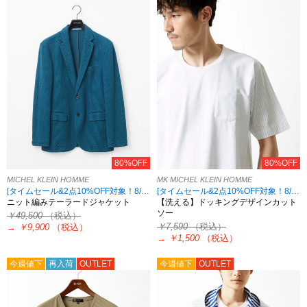
80%OFF
80%OFF
MICHEL KLEIN HOMME
MK MICHEL KLEIN HOMME
[タイムセール&2点10%OFF対象！8/17 8:59まで アウトレット限定]
[タイムセール&2点10%OFF対象！8/17 8:59まで アウトレット限定]
ニット編みテーラードジャケット
【洗える】ドッキングデザインカット
ソー
￥49,500
（税込）
￥7,590
（税込）
→
￥9,900
（税込）
→
￥1,500
（税込）
今週値下
再入荷
OUTLET
今週値下
OUTLET