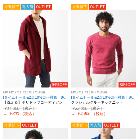
今週値下
再入荷
OUTLET
今週値下
OUTLET
94%OFF
80%OFF
MK MICHEL KLEIN HOMME
MICHEL KLEIN HOMME
[タイムセール&2点10%OFF対象！8/17 8:59まで アウトレット限定]
[タイムセール&2点10%OFF対象！8/17 8:59まで アウトレット限定]
【洗える】ポリドッツコーディガン
クラシカルクルーネックニット
￥14,300
（税込）
￥22,000
（税込）
→
￥800
（税込）
→
￥4,400
（税込）
今週値下
OUTLET
今週値下
再入荷
OUTLET