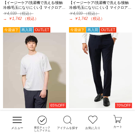
【イージーケア/洗濯機で洗える/接触
【イージーケア/洗濯機で洗える/接触
冷感/毛玉になりにくい】マイクロア…
冷感/毛玉になりにくい】マイクロア…
￥4,939
（税込）
￥4,939
（税込）
→
￥1,742
（税込）
→
￥1,742
（税込）
今週値下
再入荷
OUTLET
今週値下
再入荷
OUTLET
65%OFF
70%OFF
a.v.v MEN
MICHEL KLEIN HOMME
[タイムセール&2点10%OFF対象！8/17 8:59まで]
[タイムセール&2点10%OFF対象！8/17 8:59まで アウトレット限定]
【イージーケア/洗濯機で洗える/接触
【セットアップ】トリコットテーパー
カート
冷感/毛玉になりにくい】マイクロア…
ドパンツ
最近チェック
アイテムを探す
お気に入り
したアイテム
￥4,939
（税込）
￥27,500
（税込）