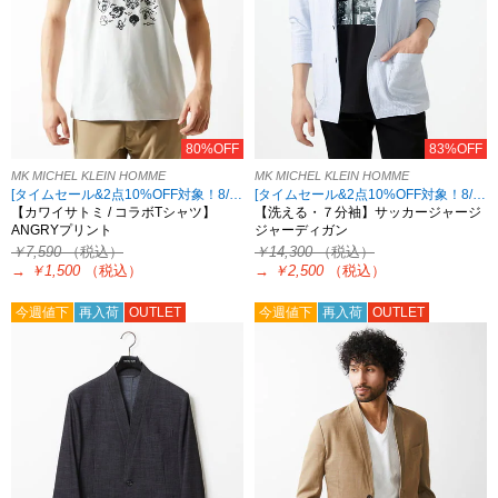
80%OFF
83%OFF
MK MICHEL KLEIN HOMME
MK MICHEL KLEIN HOMME
[タイムセール&2点10%OFF対象！8/17 8:59まで アウトレット限定]
[タイムセール&2点10%OFF対象！8/17 8:59まで アウトレット限定]
【カワイサトミ / コラボTシャツ】
【洗える・７分袖】サッカージャージ
ANGRYプリント
ジャーディガン
￥7,590
（税込）
￥14,300
（税込）
→
￥1,500
（税込）
→
￥2,500
（税込）
今週値下
再入荷
OUTLET
今週値下
再入荷
OUTLET