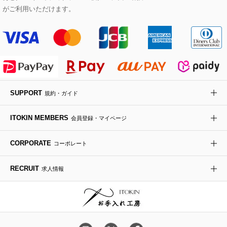
Maison de CINQ
がご利用いただけます。
その他のジャケット・スーツ
ノーカラーコート
財布・名刺入れ・ケース
その他のアクセサリー
クラッチバッグ
ブーツ・ブーティー
オーキッド・胡蝶蘭
MK MICHEL KLEIN BAG
ライダースジャケット
ハンカチ・バンダナ
バックパック・リュック
フラットシューズ
カサブランカ・カラー
HIROKO KOSHINO
デニムジャケット
手袋
ボディバッグ・メッセンジャーバッグ
ローファー
ラナンキュラス
re:edition project 165
SUPPORT
規約・ガイド
ダウンジャケット・コート
チャーム・ストラップ
トラベルバッグ
ドレスシューズ
ポプリアレンジ＆フレグランス
HIROKO BIS
ITOKIN MEMBERS
会員登録・マイページ
その他のコート・ブルゾン
ネクタイ
ビジネスバッグ
サンダル・ミュール
グリーン
HIROKO BIS GRANDE
CORPORATE
コーポレート
ポーチ
その他のバッグ
その他のシューズ
その他のアートフラワー
RECRUIT
求人情報
傘・日傘
アイウェア
レッグウェア