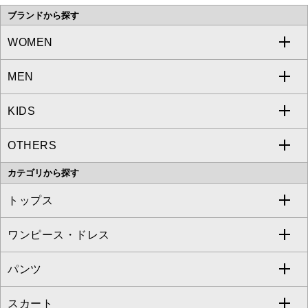
ブランドから探す
WOMEN
MEN
a.v.v
KIDS
MICHEL KLEIN
a.v.v
OTHERS
MK MICHEL KLEIN
MICHEL KLEIN HOMME
a.v.v
カテゴリから探す
OFUON le MK
MK MICHEL KLEIN HOMME
MK MICHEL KLEIN BAG
トップス
Sybilla
EMILIO ROBBA
ワンピース・ドレス
すべてのトップス
S sybilla
BUYERS SELECT
パンツ
カットソー・Tシャツ
すべてのワンピース・ドレス
Jocomomola
スカート
ブラウス・シャツ
ワンピース
すべてのパンツ