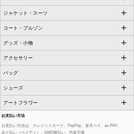
TARA JARMON
ジャケット・スーツ
ニット・セーター
ドレス
フルレングスパンツ
すべてのスカート
ZAPA
コート・ブルゾン
カーディガン
チュニック
クロップド・半端丈パンツ
ロング・マキシ丈スカート
すべてのジャケット・スーツ
TONEA
グッズ・小物
アンサンブルセット
ジャンパースカート
ガウチョ・ワイドパンツ
ひざ丈スカート
テーラードジャケット
すべてのコート・ブルゾン
al'aise modulation
アクセサリー
ベスト・ジレ
その他のワンピース・ドレス
ハーフ・ショート丈パンツ
ミモレ丈スカート
ノーカラージャケット
トレンチコート
すべてのグッズ・小物
GEORGES RECH
バッグ
パーカー
サロペット・オールインワン
ショート・ミニ丈スカート
セットアップ
ピーコート
マスク
すべてのアクセサリー
GIANNI LO GIUDICE
シューズ
タンクトップ・キャミソール
その他のパンツ
その他のスカート
セットアップジャケット
ダッフルコート
ストール・マフラー・スヌード
ネックレス
すべてのバッグ
CHRISTIAN AUJARD
アートフラワー
スウェット・ジャージー
セットアップパンツ
チェスターコート
ベルト・サスペンダー
ピアス・イヤリング
トートバッグ
すべてのシューズ
CHRISTIAN AUJARD Lサイズ
お支払い方法
その他のトップス
セットアップスカート
モッズコート
帽子
ブレスレット・バングル
ショルダーバッグ
パンプス
すべてのアートフラワー
eur3
お支払い方法は、クレジットカード、PayPay、楽天ペイ、au PAY、
あと払い（ペイディ）、GMO後払い、代金引換
セットアップワンピース
ステンカラーコート
ヘアアクセサリー
ブローチ・コサージュ
ボストンバッグ
スニーカー
ローズ