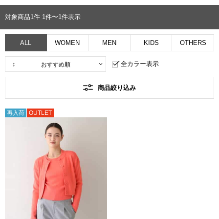
0719再入荷
7/29 新規値下げ
0726再入荷
対象商品
1
件
1件〜1件表示
ALL
WOMEN
MEN
KIDS
OTHERS
全カラー表示
商品絞り込み
再入荷
OUTLET