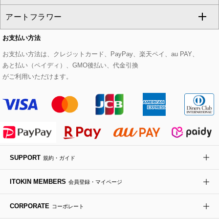
CHRISTIAN AUJARD
アートフラワー
スウェット・ジャージー
セットアップパンツ
チェスターコート
ベルト・サスペンダー
ピアス・イヤリング
トートバッグ
すべてのシューズ
CHRISTIAN AUJARD Lサイズ
お支払い方法
その他のトップス
セットアップスカート
モッズコート
帽子
ブレスレット・バングル
ショルダーバッグ
パンプス
すべてのアートフラワー
eur3
お支払い方法は、クレジットカード、PayPay、楽天ペイ、au PAY、
あと払い（ペイディ）、GMO後払い、代金引換
セットアップワンピース
ステンカラーコート
ヘアアクセサリー
ブローチ・コサージュ
ボストンバッグ
スニーカー
ローズ
Maison de CINQ
がご利用いただけます。
その他のジャケット・スーツ
ノーカラーコート
財布・名刺入れ・ケース
その他のアクセサリー
クラッチバッグ
ブーツ・ブーティー
オーキッド・胡蝶蘭
MK MICHEL KLEIN BAG
ライダースジャケット
ハンカチ・バンダナ
バックパック・リュック
フラットシューズ
カサブランカ・カラー
HIROKO KOSHINO
デニムジャケット
手袋
ボディバッグ・メッセンジャーバッグ
ローファー
ラナンキュラス
re:edition project 165
SUPPORT
規約・ガイド
ダウンジャケット・コート
チャーム・ストラップ
トラベルバッグ
ドレスシューズ
ポプリアレンジ＆フレグランス
HIROKO BIS
ITOKIN MEMBERS
会員登録・マイページ
その他のコート・ブルゾン
ネクタイ
ビジネスバッグ
サンダル・ミュール
グリーン
HIROKO BIS GRANDE
CORPORATE
コーポレート
ポーチ
その他のバッグ
その他のシューズ
その他のアートフラワー