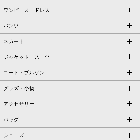
Sybilla
EMILIO ROBBA
ワンピース・ドレス
すべてのトップス
S sybilla
BUYERS SELECT
パンツ
カットソー・Tシャツ
すべてのワンピース・ドレス
Jocomomola
スカート
ブラウス・シャツ
ワンピース
すべてのパンツ
TARA JARMON
ジャケット・スーツ
ニット・セーター
ドレス
フルレングスパンツ
すべてのスカート
ZAPA
コート・ブルゾン
カーディガン
チュニック
クロップド・半端丈パンツ
ロング・マキシ丈スカート
すべてのジャケット・スーツ
TONEA
グッズ・小物
アンサンブルセット
ジャンパースカート
ガウチョ・ワイドパンツ
ひざ丈スカート
テーラードジャケット
すべてのコート・ブルゾン
al'aise modulation
アクセサリー
ベスト・ジレ
その他のワンピース・ドレス
ハーフ・ショート丈パンツ
ミモレ丈スカート
ノーカラージャケット
トレンチコート
すべてのグッズ・小物
GEORGES RECH
バッグ
パーカー
サロペット・オールインワン
ショート・ミニ丈スカート
セットアップ
ピーコート
マスク
すべてのアクセサリー
GIANNI LO GIUDICE
シューズ
タンクトップ・キャミソール
その他のパンツ
その他のスカート
セットアップジャケット
ダッフルコート
ストール・マフラー・スヌード
ネックレス
すべてのバッグ