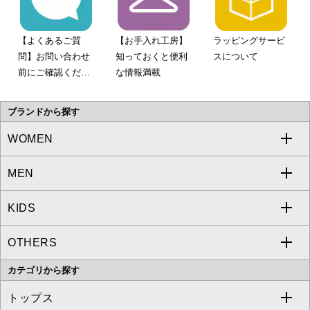
【よくあるご質
【お手入れ工房】
ラッピングサービ
問】お問い合わせ
知っておくと便利
スについて
前にご確認くださ
な情報満載
い。
ブランドから探す
WOMEN
MEN
a.v.v
KIDS
MICHEL KLEIN
a.v.v
OTHERS
MK MICHEL KLEIN
MICHEL KLEIN HOMME
a.v.v
カテゴリから探す
OFUON le MK
MK MICHEL KLEIN HOMME
MK MICHEL KLEIN BAG
トップス