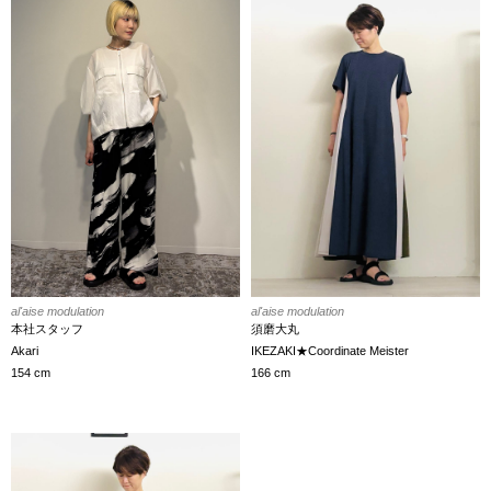
al'aise modulation
al'aise modulation
本社スタッフ
須磨大丸
Akari
IKEZAKI★Coordinate Meister
154 cm
166 cm