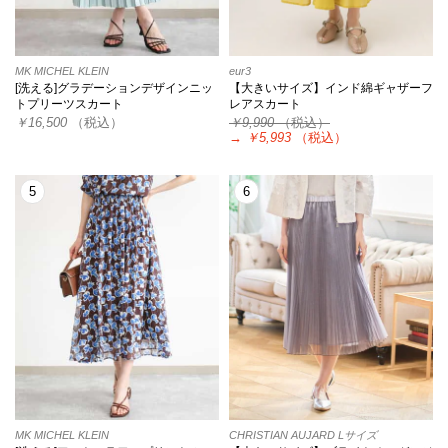
MK MICHEL KLEIN
eur3
[洗える]グラデーションデザインニッ
【大きいサイズ】インド綿ギャザーフ
トプリーツスカート
レアスカート
￥16,500
（税込）
￥9,990
（税込）
→
￥5,993
（税込）
5
6
MK MICHEL KLEIN
CHRISTIAN AUJARD Lサイズ