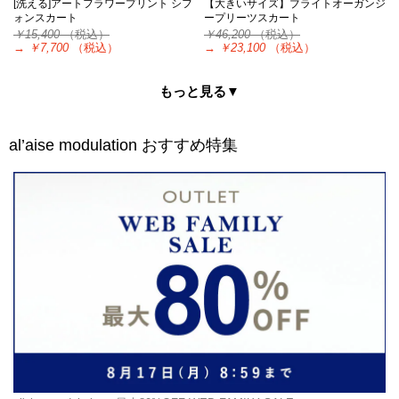
[洗える]アートフラワープリント シフ
【大きいサイズ】ブライトオーガンジ
ォンスカート
ープリーツスカート
￥15,400
（税込）
￥46,200
（税込）
→
￥7,700
（税込）
→
￥23,100
（税込）
もっと見る▼
al’aise modulation
おすすめ特集