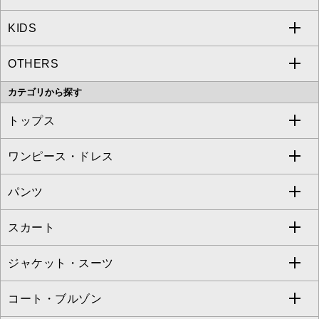
KIDS
MICHEL KLEIN
a.v.v
OTHERS
MK MICHEL KLEIN
MICHEL KLEIN HOMME
a.v.v
カテゴリから探す
OFUON le MK
MK MICHEL KLEIN HOMME
MK MICHEL KLEIN BAG
トップス
Sybilla
EMILIO ROBBA
ワンピース・ドレス
すべてのトップス
S sybilla
BUYERS SELECT
パンツ
カットソー・Tシャツ
すべてのワンピース・ドレス
Jocomomola
スカート
ブラウス・シャツ
ワンピース
すべてのパンツ
TARA JARMON
ジャケット・スーツ
ニット・セーター
ドレス
フルレングスパンツ
すべてのスカート
ZAPA
コート・ブルゾン
カーディガン
チュニック
クロップド・半端丈パンツ
ロング・マキシ丈スカート
すべてのジャケット・スーツ
TONEA