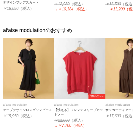
デザインフレアスカート
￥12,980
（税込）
￥16,500
（税込
￥18,590
（税込）
→
￥10,384
（税込）
→
￥13,200
（税
al'aise modulation
のおすすめ
30%OFF
al'aise modulation
al'aise modulation
al'aise modulation
ケープデザインロングワンピース
【洗える】フレンチスリーブカッ
サッカーティアー
トソー
￥15,950
（税込）
￥17,600
（税込
￥11,000
（税込）
→
￥7,700
（税込）