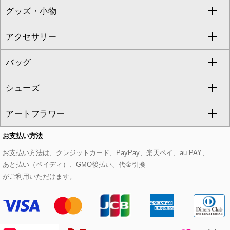
グッズ・小物
アンサンブルセット
ジャンパースカート
ガウチョ・ワイドパンツ
ひざ丈スカート
テーラードジャケット
すべてのコート・ブルゾン
al'aise modulation
アクセサリー
ベスト・ジレ
その他のワンピース・ドレス
ハーフ・ショート丈パンツ
ミモレ丈スカート
ノーカラージャケット
トレンチコート
すべてのグッズ・小物
GEORGES RECH
バッグ
パーカー
サロペット・オールインワン
ショート・ミニ丈スカート
セットアップ
ピーコート
マスク
すべてのアクセサリー
GIANNI LO GIUDICE
シューズ
タンクトップ・キャミソール
その他のパンツ
その他のスカート
セットアップジャケット
ダッフルコート
ストール・マフラー・スヌード
ネックレス
すべてのバッグ
CHRISTIAN AUJARD
アートフラワー
スウェット・ジャージー
セットアップパンツ
チェスターコート
ベルト・サスペンダー
ピアス・イヤリング
トートバッグ
すべてのシューズ
CHRISTIAN AUJARD Lサイズ
お支払い方法
その他のトップス
セットアップスカート
モッズコート
帽子
ブレスレット・バングル
ショルダーバッグ
パンプス
すべてのアートフラワー
eur3
お支払い方法は、クレジットカード、PayPay、楽天ペイ、au PAY、
あと払い（ペイディ）、GMO後払い、代金引換
セットアップワンピース
ステンカラーコート
ヘアアクセサリー
ブローチ・コサージュ
ボストンバッグ
スニーカー
ローズ
Maison de CINQ
がご利用いただけます。
その他のジャケット・スーツ
ノーカラーコート
財布・名刺入れ・ケース
その他のアクセサリー
クラッチバッグ
ブーツ・ブーティー
オーキッド・胡蝶蘭
MK MICHEL KLEIN BAG
ライダースジャケット
ハンカチ・バンダナ
バックパック・リュック
フラットシューズ
カサブランカ・カラー
HIROKO KOSHINO