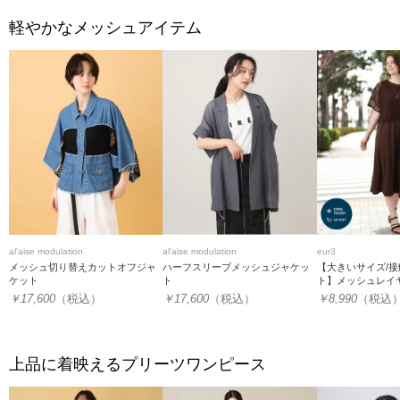
軽やかなメッシュアイテム
al'aise modulation
al'aise modulation
eur3
メッシュ切り替えカットオフジャ
ハーフスリーブメッシュジャケッ
【大きいサイズ/接
ケット
ト
ト】メッシュレイ
ス
￥17,600
（税込）
￥17,600
（税込）
￥8,990
（税込
上品に着映えるプリーツワンピース