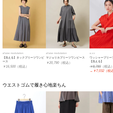
al'aise modulation
al'aise modulation
a.v.v
【洗える】タックプリーツワンピ
マジョリカプリーツワンピース
ワッシャープリー
ース
【洗える】
￥20,790
（税込）
￥16,500
（税込）
￥8,789
（税込
→
￥7,032
（税
ウエストゴムで履き心地楽ちん