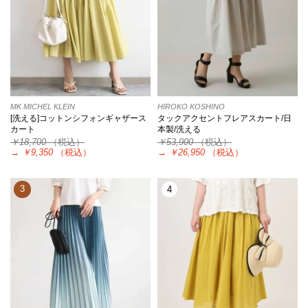
MK MICHEL KLEIN
HIROKO KOSHINO
[洗える]コットンシフォンギャザース
タックアクセントフレアスカート/日
カート
本製/洗える
￥18,700
（税込）
￥53,900
（税込）
→
￥9,350
（税込）
→
￥26,950
（税込）
3
4