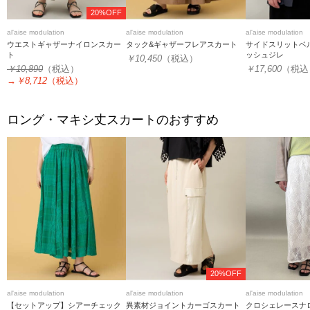
20%OFF
al'aise modulation
al'aise modulation
al'aise modulation
ウエストギャザーナイロンスカー
タック&ギャザーフレアスカート
サイドスリットベ
ト
ッシュジレ
￥10,450
（税込）
￥10,890
（税込）
￥17,600
（税込
→
￥8,712
（税込）
ロング・マキシ丈スカートのおすすめ
20%OFF
al'aise modulation
al'aise modulation
al'aise modulation
【セットアップ】シアーチェック
異素材ジョイントカーゴスカート
クロシェレースナ