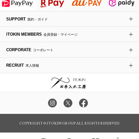
デニムジャケット
手袋
ボディバッグ・メッセンジャーバッグ
ローファー
ラナンキュラス
re:edition project 165
SUPPORT
規約・ガイド
ダウンジャケット・コート
チャーム・ストラップ
トラベルバッグ
ドレスシューズ
ポプリアレンジ＆フレグランス
HIROKO BIS
ITOKIN MEMBERS
会員登録・マイページ
その他のコート・ブルゾン
ネクタイ
ビジネスバッグ
サンダル・ミュール
グリーン
HIROKO BIS GRANDE
CORPORATE
コーポレート
ポーチ
その他のバッグ
その他のシューズ
その他のアートフラワー
RECRUIT
求人情報
傘・日傘
アイウェア
レッグウェア
時計
カラー・サイズを選択してカートに入れる
COPYRIGHT © ITOKIN GROUP ALL RIGHTS RESERVED.
その他のグッズ・小物