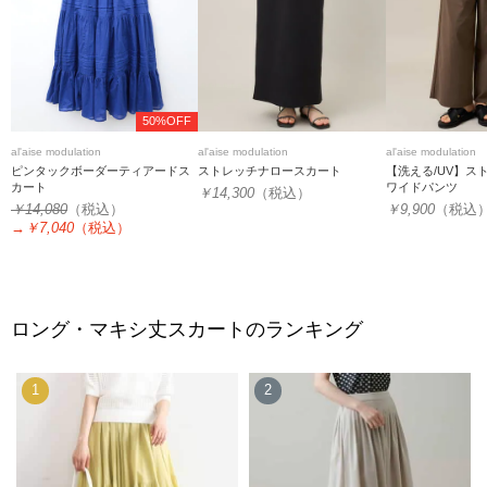
50%OFF
al'aise modulation
al'aise modulation
al'aise modulation
ピンタックボーダーティアードス
ストレッチナロースカート
【洗える/UV】ス
カート
ワイドパンツ
￥14,300
（税込）
￥14,080
（税込）
￥9,900
（税込
→
￥7,040
（税込）
ロング・マキシ丈スカートのランキング
1
2