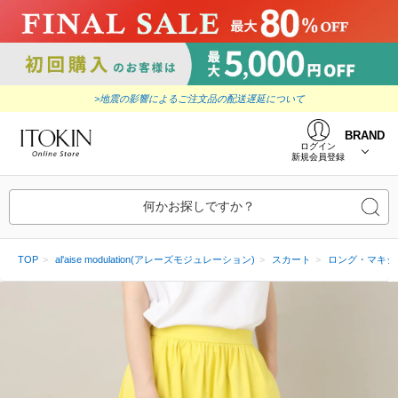
>地震の影響によるご注文品の配送遅延について
BRAND
ログイン
新規会員登録
何かお探しですか？
TOP
al'aise modulation(アレーズモジュレーション)
スカート
ロング・マキシ