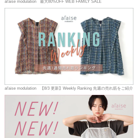
al'aise modulation
最大80%OFF WEB FAMILY SALE
al'aise modulation
【8/3 更新】Weekly Ranking 先週の売れ筋をご紹介