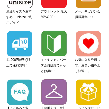
最適サイズをおす
アウトレット 最大
メールマガジン会
すめ！unisizeご利
80%OFF！
員様募集中！
用ガイド
11,000円(税込)以
イトキンメンバー
お気に入り登録し
上で送料無料！
ズ会員登録でもっ
て、お買い物をよ
とお得に！
り快適に。
【よくあるご質
【お手入れ工房】
ラッピングサービ