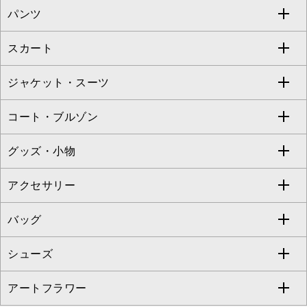
パンツ
カットソー・Tシャツ
すべてのワンピース・ドレス
Jocomomola
スカート
ブラウス・シャツ
ワンピース
すべてのパンツ
TARA JARMON
ジャケット・スーツ
ニット・セーター
ドレス
フルレングスパンツ
すべてのスカート
ZAPA
コート・ブルゾン
カーディガン
チュニック
クロップド・半端丈パンツ
ロング・マキシ丈スカート
すべてのジャケット・スーツ
TONEA
グッズ・小物
アンサンブルセット
ジャンパースカート
ガウチョ・ワイドパンツ
ひざ丈スカート
テーラードジャケット
すべてのコート・ブルゾン
al'aise modulation
アクセサリー
ベスト・ジレ
その他のワンピース・ドレス
ハーフ・ショート丈パンツ
ミモレ丈スカート
ノーカラージャケット
トレンチコート
すべてのグッズ・小物
GEORGES RECH
バッグ
パーカー
サロペット・オールインワン
ショート・ミニ丈スカート
セットアップ
ピーコート
マスク
すべてのアクセサリー
GIANNI LO GIUDICE
シューズ
タンクトップ・キャミソール
その他のパンツ
その他のスカート
セットアップジャケット
ダッフルコート
ストール・マフラー・スヌード
ネックレス
すべてのバッグ
CHRISTIAN AUJARD
アートフラワー
スウェット・ジャージー
セットアップパンツ
チェスターコート
ベルト・サスペンダー
ピアス・イヤリング
トートバッグ
すべてのシューズ
CHRISTIAN AUJARD Lサイズ