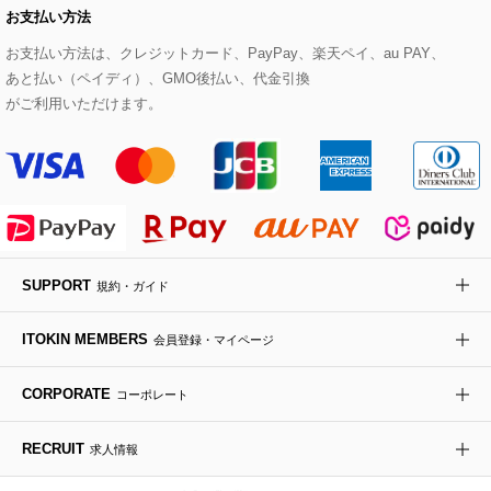
お支払い方法
その他のトップス
セットアップスカート
モッズコート
帽子
ブレスレット・バングル
ショルダーバッグ
パンプス
すべてのアートフラワー
eur3
お支払い方法は、クレジットカード、PayPay、楽天ペイ、au PAY、
あと払い（ペイディ）、GMO後払い、代金引換
セットアップワンピース
ステンカラーコート
ヘアアクセサリー
ブローチ・コサージュ
ボストンバッグ
スニーカー
ローズ
Maison de CINQ
がご利用いただけます。
その他のジャケット・スーツ
ノーカラーコート
財布・名刺入れ・ケース
その他のアクセサリー
クラッチバッグ
ブーツ・ブーティー
オーキッド・胡蝶蘭
MK MICHEL KLEIN BAG
ライダースジャケット
ハンカチ・バンダナ
バックパック・リュック
フラットシューズ
カサブランカ・カラー
HIROKO KOSHINO
デニムジャケット
手袋
ボディバッグ・メッセンジャーバッグ
ローファー
ラナンキュラス
re:edition project 165
SUPPORT
規約・ガイド
ダウンジャケット・コート
チャーム・ストラップ
トラベルバッグ
ドレスシューズ
ポプリアレンジ＆フレグランス
HIROKO BIS
ITOKIN MEMBERS
会員登録・マイページ
その他のコート・ブルゾン
ネクタイ
ビジネスバッグ
サンダル・ミュール
グリーン
HIROKO BIS GRANDE
CORPORATE
コーポレート
ポーチ
その他のバッグ
その他のシューズ
その他のアートフラワー
RECRUIT
求人情報
傘・日傘