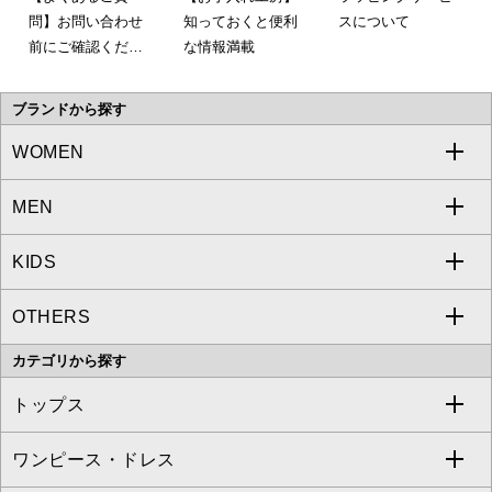
問】お問い合わせ
知っておくと便利
スについて
前にご確認くださ
な情報満載
い。
ブランドから探す
WOMEN
MEN
a.v.v
KIDS
MICHEL KLEIN
a.v.v
OTHERS
MK MICHEL KLEIN
MICHEL KLEIN HOMME
a.v.v
カテゴリから探す
OFUON le MK
MK MICHEL KLEIN HOMME
MK MICHEL KLEIN BAG
トップス
Sybilla
EMILIO ROBBA
ワンピース・ドレス
すべてのトップス
S sybilla
BUYERS SELECT