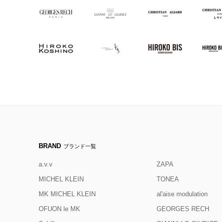
BRAND
ブランド一覧
a.v.v
ZAPA
MICHEL KLEIN
TONEA
MK MICHEL KLEIN
al'aise modulation
OFUON le MK
GEORGES RECH