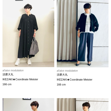
al'aise modulation
al'aise modulation
須磨大丸
須磨大丸
IKEZAKI★Coordinate Meister
IKEZAKI★Coordinate Meister
166 cm
166 cm