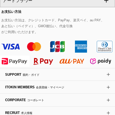
アートフラワー
スウェット・ジャージー
セットアップパンツ
チェスターコート
ベルト・サスペンダー
ピアス・イヤリング
トートバッグ
すべてのシューズ
CHRISTIAN AUJARD Lサイズ
お支払い方法
その他のトップス
セットアップスカート
モッズコート
帽子
ブレスレット・バングル
ショルダーバッグ
パンプス
すべてのアートフラワー
eur3
お支払い方法は、クレジットカード、PayPay、楽天ペイ、au PAY、
あと払い（ペイディ）、GMO後払い、代金引換
セットアップワンピース
ステンカラーコート
ヘアアクセサリー
ブローチ・コサージュ
ボストンバッグ
スニーカー
ローズ
Maison de CINQ
がご利用いただけます。
その他のジャケット・スーツ
ノーカラーコート
財布・名刺入れ・ケース
その他のアクセサリー
クラッチバッグ
ブーツ・ブーティー
オーキッド・胡蝶蘭
MK MICHEL KLEIN BAG
ライダースジャケット
ハンカチ・バンダナ
バックパック・リュック
フラットシューズ
カサブランカ・カラー
HIROKO KOSHINO
デニムジャケット
手袋
ボディバッグ・メッセンジャーバッグ
ローファー
ラナンキュラス
re:edition project 165
SUPPORT
規約・ガイド
ダウンジャケット・コート
チャーム・ストラップ
トラベルバッグ
ドレスシューズ
ポプリアレンジ＆フレグランス
HIROKO BIS
ITOKIN MEMBERS
会員登録・マイページ
その他のコート・ブルゾン
ネクタイ
ビジネスバッグ
サンダル・ミュール
グリーン
HIROKO BIS GRANDE
CORPORATE
コーポレート
ポーチ
その他のバッグ
その他のシューズ
その他のアートフラワー
RECRUIT
求人情報