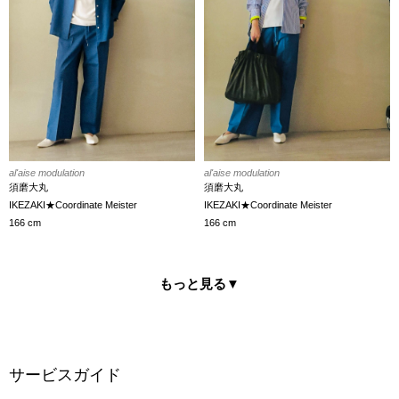
al'aise modulation
al'aise modulation
須磨大丸
須磨大丸
IKEZAKI★Coordinate Meister
IKEZAKI★Coordinate Meister
166 cm
166 cm
もっと見る
▼
サービスガイド