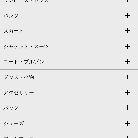
ワンピース・ドレス
すべてのトップス
S sybilla
BUYERS SELECT
パンツ
カットソー・Tシャツ
すべてのワンピース・ドレス
Jocomomola
スカート
ブラウス・シャツ
ワンピース
すべてのパンツ
TARA JARMON
ジャケット・スーツ
ニット・セーター
ドレス
フルレングスパンツ
すべてのスカート
ZAPA
コート・ブルゾン
カーディガン
チュニック
クロップド・半端丈パンツ
ロング・マキシ丈スカート
すべてのジャケット・スーツ
TONEA
グッズ・小物
アンサンブルセット
ジャンパースカート
ガウチョ・ワイドパンツ
ひざ丈スカート
テーラードジャケット
すべてのコート・ブルゾン
al'aise modulation
アクセサリー
ベスト・ジレ
その他のワンピース・ドレス
ハーフ・ショート丈パンツ
ミモレ丈スカート
ノーカラージャケット
トレンチコート
すべてのグッズ・小物
GEORGES RECH
バッグ
パーカー
サロペット・オールインワン
ショート・ミニ丈スカート
セットアップ
ピーコート
マスク
すべてのアクセサリー
GIANNI LO GIUDICE
シューズ
タンクトップ・キャミソール
その他のパンツ
その他のスカート
セットアップジャケット
ダッフルコート
ストール・マフラー・スヌード
ネックレス
すべてのバッグ
CHRISTIAN AUJARD