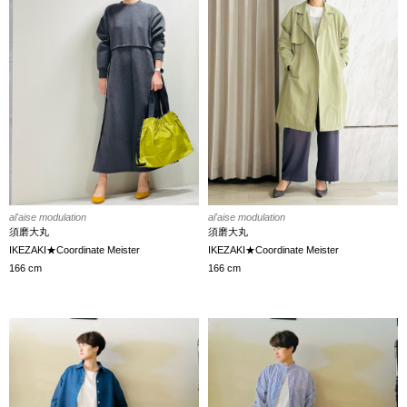
al'aise modulation
al'aise modulation
須磨大丸
須磨大丸
IKEZAKI★Coordinate Meister
IKEZAKI★Coordinate Meister
166 cm
166 cm