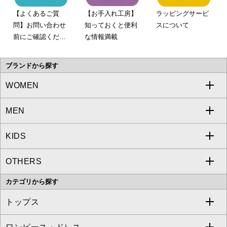
【よくあるご質
【お手入れ工房】
ラッピングサービ
問】お問い合わせ
知っておくと便利
スについて
前にご確認くださ
な情報満載
い。
ブランドから探す
WOMEN
MEN
a.v.v
KIDS
MICHEL KLEIN
a.v.v
OTHERS
MK MICHEL KLEIN
MICHEL KLEIN HOMME
a.v.v
カテゴリから探す
OFUON le MK
MK MICHEL KLEIN HOMME
MK MICHEL KLEIN BAG
トップス
Sybilla
EMILIO ROBBA