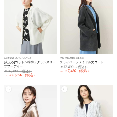
GIANNI LO GIUDICE
MK MICHEL KLEIN
[洗える]コットン楊柳ラグランスリー
スライバーラメミドル丈コート
ブフーディー
￥37,400
（税込）
→
￥7,480
（税込）
￥36,300
（税込）
→
￥10,890
（税込）
5
6