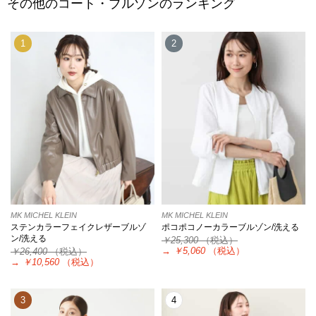
その他のコート・ブルゾンのランキング
1
2
MK MICHEL KLEIN
MK MICHEL KLEIN
ステンカラーフェイクレザーブルゾ
ポコポコノーカラーブルゾン/洗える
ン/洗える
￥25,300
（税込）
→
￥5,060
（税込）
￥26,400
（税込）
→
￥10,560
（税込）
3
4