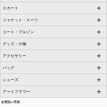
Jocomomola
スカート
ブラウス・シャツ
ワンピース
すべてのパンツ
TARA JARMON
ジャケット・スーツ
ニット・セーター
ドレス
フルレングスパンツ
すべてのスカート
ZAPA
コート・ブルゾン
カーディガン
チュニック
クロップド・半端丈パンツ
ロング・マキシ丈スカート
すべてのジャケット・スーツ
TONEA
グッズ・小物
アンサンブルセット
ジャンパースカート
ガウチョ・ワイドパンツ
ひざ丈スカート
テーラードジャケット
すべてのコート・ブルゾン
al'aise modulation
アクセサリー
ベスト・ジレ
その他のワンピース・ドレス
ハーフ・ショート丈パンツ
ミモレ丈スカート
ノーカラージャケット
トレンチコート
すべてのグッズ・小物
GEORGES RECH
バッグ
パーカー
サロペット・オールインワン
ショート・ミニ丈スカート
セットアップ
ピーコート
マスク
すべてのアクセサリー
GIANNI LO GIUDICE
シューズ
タンクトップ・キャミソール
その他のパンツ
その他のスカート
セットアップジャケット
ダッフルコート
ストール・マフラー・スヌード
ネックレス
すべてのバッグ
CHRISTIAN AUJARD
アートフラワー
スウェット・ジャージー
セットアップパンツ
チェスターコート
ベルト・サスペンダー
ピアス・イヤリング
トートバッグ
すべてのシューズ
CHRISTIAN AUJARD Lサイズ
お支払い方法
その他のトップス
セットアップスカート
モッズコート
帽子
ブレスレット・バングル
ショルダーバッグ
パンプス
すべてのアートフラワー