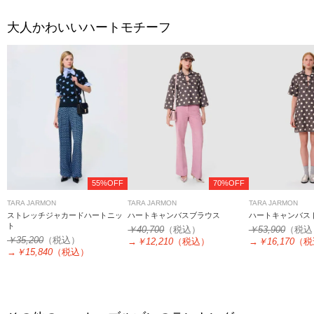
大人かわいいハートモチーフ
55%OFF
70%OFF
TARA JARMON
TARA JARMON
TARA JARMON
ストレッチジャカードハートニッ
ハートキャンバスブラウス
ハートキャンバス
ト
￥40,700
（税込）
￥53,900
（税込
￥35,200
（税込）
→
￥12,210
（税込）
→
￥16,170
（税
→
￥15,840
（税込）