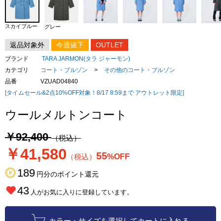
スカイブルー
グレー
返品対象外
今週値下
OUTLET
ブランド
TARA JARMON(タラ ジャーモン)
カテゴリ
コート・ブルゾン
>
その他のコート・ブルゾン
品番
VZUAD04840
[タイムセール&2点10%OFF対象！8/17 8:59まで アウトレット限定]
ウールメルトンコート
￥92,400
（税込）
￥41,580
55
（税込）
%OFF
189
円分のポイント還元
43
人がお気に入りに登録しています。
カラー・サイズを選択してカートに入れる