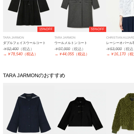
15%OFF
55%OFF
TARA JARMON
TARA JARMON
CHRISTIAN AUJAR
ダブルフェイスウールコート
ウールメルトンコート
レーシーオパール
￥92,400
（税込）
￥97,900
（税込）
￥53,900
（税込
→
￥78,540
（税込）
→
￥44,055
（税込）
→
￥16,170
（税
のおすすめ
TARA JARMON