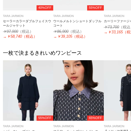
40%OFF
55%OFF
TARA JARMON
TARA JARMON
TARA JARMON
セーラーカラーダブルフェイスウ
ウールメルトンショートダッフル
カーリーファージ
ールジャケット
コート
￥73,700
（税込
￥97,900
（税込）
￥86,900
（税込）
→
￥33,165
（税
→
￥58,740
（税込）
→
￥39,105
（税込）
一枚で決まるきれいめワンピース
55%OFF
65%OFF
TARA JARMON
TARA JARMON
TARA JARMON