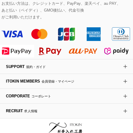
eur3
お支払い方法は、クレジットカード、PayPay、楽天ペイ、au PAY、
あと払い（ペイディ）、GMO後払い、代金引換
セットアップワンピース
ステンカラーコート
ヘアアクセサリー
ブローチ・コサージュ
ボストンバッグ
スニーカー
ローズ
Maison de CINQ
がご利用いただけます。
その他のジャケット・スーツ
ノーカラーコート
財布・名刺入れ・ケース
その他のアクセサリー
クラッチバッグ
ブーツ・ブーティー
オーキッド・胡蝶蘭
MK MICHEL KLEIN BAG
ライダースジャケット
ハンカチ・バンダナ
バックパック・リュック
フラットシューズ
カサブランカ・カラー
HIROKO KOSHINO
デニムジャケット
手袋
ボディバッグ・メッセンジャーバッグ
ローファー
ラナンキュラス
re:edition project 165
SUPPORT
規約・ガイド
ダウンジャケット・コート
チャーム・ストラップ
トラベルバッグ
ドレスシューズ
ポプリアレンジ＆フレグランス
HIROKO BIS
ITOKIN MEMBERS
会員登録・マイページ
その他のコート・ブルゾン
ネクタイ
ビジネスバッグ
サンダル・ミュール
グリーン
HIROKO BIS GRANDE
CORPORATE
コーポレート
ポーチ
その他のバッグ
その他のシューズ
その他のアートフラワー
RECRUIT
求人情報
傘・日傘
アイウェア