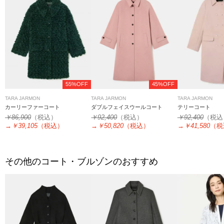
55%OFF
45%OFF
TARA JARMON
TARA JARMON
TARA JARMON
カーリーファーコート
ダブルフェイスウールコート
テリーコート
￥86,900
（税込）
￥92,400
（税込）
￥92,400
（税込
→
￥39,105
（税込）
→
￥50,820
（税込）
→
￥41,580
（税
その他のコート・ブルゾンのおすすめ