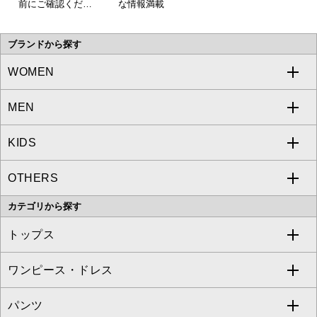
前にご確認くださ
な情報満載
い。
ブランドから探す
WOMEN
MEN
a.v.v
KIDS
MICHEL KLEIN
a.v.v
OTHERS
MK MICHEL KLEIN
MICHEL KLEIN HOMME
a.v.v
カテゴリから探す
OFUON le MK
MK MICHEL KLEIN HOMME
MK MICHEL KLEIN BAG
トップス
Sybilla
EMILIO ROBBA
ワンピース・ドレス
すべてのトップス
S sybilla
BUYERS SELECT
パンツ
カットソー・Tシャツ
すべてのワンピース・ドレス