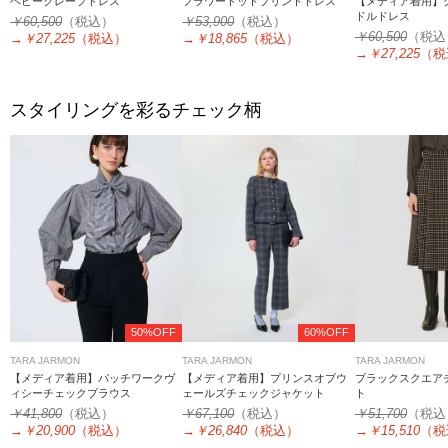
ヘビークレープドレス
フラワードットプリントドレス
【メディア着用】
ドルドレス
￥60,500
（税込）
￥53,900
（税込）
￥60,500
（税込
→
￥27,225
（税込）
→
￥18,865
（税込）
→
￥27,225
（税
スタイリングを彩るチェック柄
50%OFF
60%OFF
TARA JARMON
TARA JARMON
TARA JARMON
【メディア着用】パッチワークヴ
【メディア着用】プリンスオブウ
ブラックスクエア
ィシーチェックブラウス
ェールズチェックジャケット
ト
￥41,800
（税込）
￥67,100
（税込）
￥51,700
（税込
→
￥20,900
（税込）
→
￥26,840
（税込）
→
￥15,510
（税