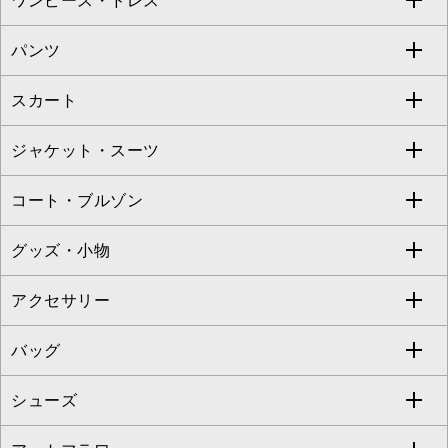
ワンピース・ドレス
すべてのトップス
S sybilla
BUYERS SELECT
パンツ
カットソー・Tシャツ
すべてのワンピース・ドレス
Jocomomola
スカート
ブラウス・シャツ
ワンピース
すべてのパンツ
TARA JARMON
ジャケット・スーツ
ニット・セーター
ドレス
フルレングスパンツ
すべてのスカート
ZAPA
コート・ブルゾン
カーディガン
チュニック
クロップド・半端丈パンツ
ロング・マキシ丈スカート
すべてのジャケット・スーツ
TONEA
グッズ・小物
アンサンブルセット
ジャンパースカート
ガウチョ・ワイドパンツ
ひざ丈スカート
テーラードジャケット
すべてのコート・ブルゾン
al'aise modulation
アクセサリー
ベスト・ジレ
その他のワンピース・ドレス
ハーフ・ショート丈パンツ
ミモレ丈スカート
ノーカラージャケット
トレンチコート
すべてのグッズ・小物
GEORGES RECH
バッグ
パーカー
サロペット・オールインワン
ショート・ミニ丈スカート
セットアップ
ピーコート
マスク
すべてのアクセサリー
GIANNI LO GIUDICE
シューズ
タンクトップ・キャミソール
その他のパンツ
その他のスカート
セットアップジャケット
ダッフルコート
ストール・マフラー・スヌード
ネックレス
すべてのバッグ
CHRISTIAN AUJARD