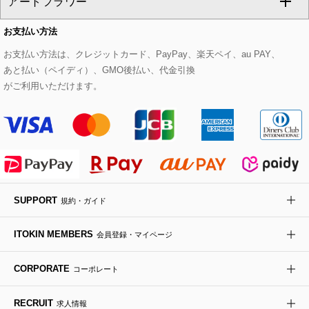
アートフラワー
スウェット・ジャージー
セットアップパンツ
チェスターコート
ベルト・サスペンダー
ピアス・イヤリング
トートバッグ
すべてのシューズ
CHRISTIAN AUJARD Lサイズ
お支払い方法
その他のトップス
セットアップスカート
モッズコート
帽子
ブレスレット・バングル
ショルダーバッグ
パンプス
すべてのアートフラワー
eur3
お支払い方法は、クレジットカード、PayPay、楽天ペイ、au PAY、
あと払い（ペイディ）、GMO後払い、代金引換
セットアップワンピース
ステンカラーコート
ヘアアクセサリー
ブローチ・コサージュ
ボストンバッグ
スニーカー
ローズ
Maison de CINQ
がご利用いただけます。
その他のジャケット・スーツ
ノーカラーコート
財布・名刺入れ・ケース
その他のアクセサリー
クラッチバッグ
ブーツ・ブーティー
オーキッド・胡蝶蘭
MK MICHEL KLEIN BAG
ライダースジャケット
ハンカチ・バンダナ
バックパック・リュック
フラットシューズ
カサブランカ・カラー
HIROKO KOSHINO
デニムジャケット
手袋
ボディバッグ・メッセンジャーバッグ
ローファー
ラナンキュラス
re:edition project 165
SUPPORT
規約・ガイド
ダウンジャケット・コート
チャーム・ストラップ
トラベルバッグ
ドレスシューズ
ポプリアレンジ＆フレグランス
HIROKO BIS
ITOKIN MEMBERS
会員登録・マイページ
その他のコート・ブルゾン
ネクタイ
ビジネスバッグ
サンダル・ミュール
グリーン
HIROKO BIS GRANDE
CORPORATE
コーポレート
ポーチ
その他のバッグ
その他のシューズ
その他のアートフラワー
RECRUIT
求人情報