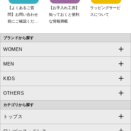
【よくあるご質
【お手入れ工房】
ラッピングサービ
問】お問い合わせ
知っておくと便利
スについて
前にご確認くださ
な情報満載
い。
ブランドから探す
WOMEN
MEN
a.v.v
KIDS
MICHEL KLEIN
a.v.v
OTHERS
MK MICHEL KLEIN
MICHEL KLEIN HOMME
a.v.v
カテゴリから探す
OFUON le MK
MK MICHEL KLEIN HOMME
MK MICHEL KLEIN BAG
トップス
Sybilla
EMILIO ROBBA