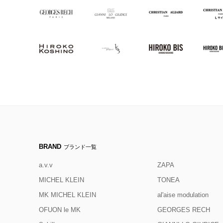
BRAND
ブランド一覧
a.v.v
ZAPA
MICHEL KLEIN
TONEA
MK MICHEL KLEIN
al'aise modulation
OFUON le MK
GEORGES RECH