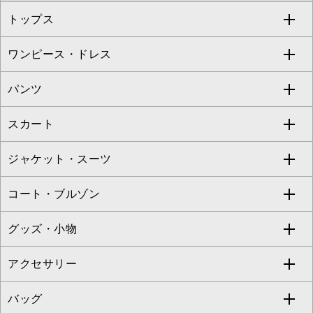
トップス
Sybilla
EMILIO ROBBA
ワンピース・ドレス
すべてのトップス
S sybilla
BUYERS SELECT
パンツ
カットソー・Tシャツ
すべてのワンピース・ドレス
Jocomomola
スカート
ブラウス・シャツ
ワンピース
すべてのパンツ
TARA JARMON
ジャケット・スーツ
ニット・セーター
ドレス
フルレングスパンツ
すべてのスカート
ZAPA
コート・ブルゾン
カーディガン
チュニック
クロップド・半端丈パンツ
ロング・マキシ丈スカート
すべてのジャケット・スーツ
TONEA
グッズ・小物
アンサンブルセット
ジャンパースカート
ガウチョ・ワイドパンツ
ひざ丈スカート
テーラードジャケット
すべてのコート・ブルゾン
al'aise modulation
アクセサリー
ベスト・ジレ
その他のワンピース・ドレス
ハーフ・ショート丈パンツ
ミモレ丈スカート
ノーカラージャケット
トレンチコート
すべてのグッズ・小物
GEORGES RECH
バッグ
パーカー
サロペット・オールインワン
ショート・ミニ丈スカート
セットアップ
ピーコート
マスク
すべてのアクセサリー
GIANNI LO GIUDICE