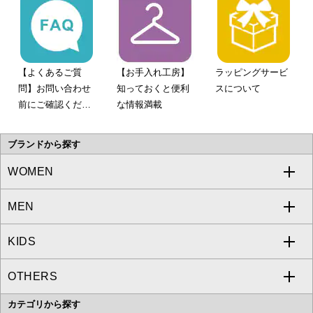
【よくあるご質
【お手入れ工房】
ラッピングサービ
問】お問い合わせ
知っておくと便利
スについて
前にご確認くださ
な情報満載
い。
ブランドから探す
WOMEN
MEN
a.v.v
KIDS
MICHEL KLEIN
a.v.v
OTHERS
MK MICHEL KLEIN
MICHEL KLEIN HOMME
a.v.v
カテゴリから探す
OFUON le MK
MK MICHEL KLEIN HOMME
MK MICHEL KLEIN BAG