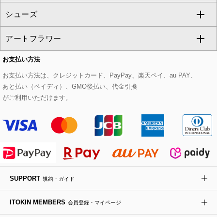
シューズ
タンクトップ・キャミソール
その他のパンツ
その他のスカート
セットアップジャケット
ダッフルコート
ストール・マフラー・スヌード
ネックレス
すべてのバッグ
CHRISTIAN AUJARD
アートフラワー
スウェット・ジャージー
セットアップパンツ
チェスターコート
ベルト・サスペンダー
ピアス・イヤリング
トートバッグ
すべてのシューズ
CHRISTIAN AUJARD Lサイズ
お支払い方法
その他のトップス
セットアップスカート
モッズコート
帽子
ブレスレット・バングル
ショルダーバッグ
パンプス
すべてのアートフラワー
eur3
お支払い方法は、クレジットカード、PayPay、楽天ペイ、au PAY、
あと払い（ペイディ）、GMO後払い、代金引換
セットアップワンピース
ステンカラーコート
ヘアアクセサリー
ブローチ・コサージュ
ボストンバッグ
スニーカー
ローズ
Maison de CINQ
がご利用いただけます。
その他のジャケット・スーツ
ノーカラーコート
財布・名刺入れ・ケース
その他のアクセサリー
クラッチバッグ
ブーツ・ブーティー
オーキッド・胡蝶蘭
MK MICHEL KLEIN BAG
ライダースジャケット
ハンカチ・バンダナ
バックパック・リュック
フラットシューズ
カサブランカ・カラー
HIROKO KOSHINO
デニムジャケット
手袋
ボディバッグ・メッセンジャーバッグ
ローファー
ラナンキュラス
re:edition project 165
SUPPORT
規約・ガイド
ダウンジャケット・コート
チャーム・ストラップ
トラベルバッグ
ドレスシューズ
ポプリアレンジ＆フレグランス
HIROKO BIS
ITOKIN MEMBERS
会員登録・マイページ
その他のコート・ブルゾン
ネクタイ
ビジネスバッグ
サンダル・ミュール
グリーン